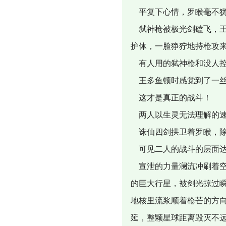
平复下心情，罗睺毫不犹
弑神枪被极光剑磕飞，王
护体，一脸狰狞地持枪攻
有人用的弑神枪和没人控
王多鱼顿时感觉到了一丝
这才是真正的战斗！
两人以生灵无法理解的速
诛仙四剑拱卫着罗睺，除
可见二人的战斗的层面达
宣泄的力量澜流冲刷着空
的巨大行星，被剑光掠过
地核里流浆顺着枪芒的方
延，整颗星球距离毁灭不