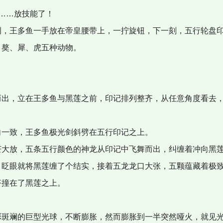
……放技能了！
，王多鱼一手放在帝皇腰带上，一拧旋钮，下一刻，五行轮盘印
、獒、犀、虎五种动物。
出，立在王多鱼与黑莲之前，印记排列整齐，从任意角度看去，
一致，王多鱼极光剑斜劈在五行印记之上。
大放，五条五行颜色的神龙从印记中飞舞而出，纠缠着冲向黑
眨眼就将黑莲缠了个结实，接着五龙龙口大张，五颗蕴藏着极致
齐撞在了黑莲之上。
斑斓的巨型光球，不断膨胀，然而膨胀到一半突然哑火，就见光