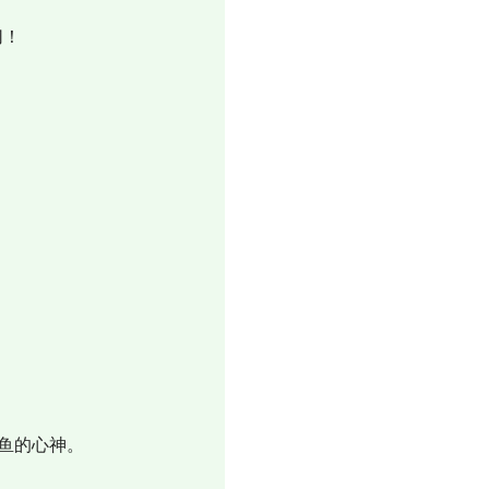
切！
鱼的心神。