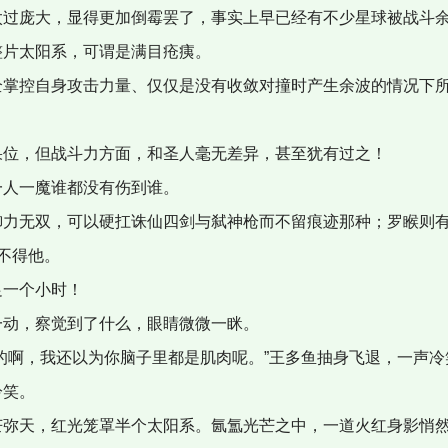
过庞大，显得更加倒霉罢了，事实上早已经有不少星球被战斗余
整片太阳系，可谓是满目疮痍。
掌控自身攻击力量、仅仅是没有收敛对撞时产生余波的情况下
！
位，但战斗力方面，和圣人毫无差异，甚至犹有过之！
人一魔谁都没有伤到谁。
力无双，可以硬扛诛仙四剑与弑神枪而不留痕迹那种；罗睺则有
不得他。
一个小时！
动，察觉到了什么，眼睛微微一眯。
的啊，我还以为你脑子里都是肌肉呢。”王多鱼抽身飞退，一声冷
冷笑。
弥天，红光笼罩半个太阳系。氤氲光芒之中，一道火红身影悄然