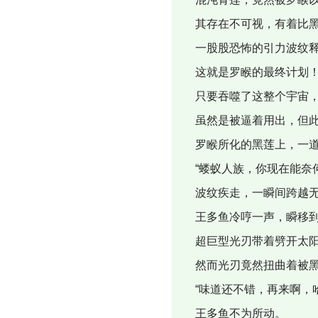
其存在不可视，有着比黑
一股股恐怖的引力波纹释
这就是罗睺的最终计划
只要吞噬了这整个宇宙，
虽然是被逼着用出，但此
罗睺所化的黑莲上，一道
“蝼蚁人族，你现在能奈何
波纹疾走，一瞬间跨越无
王多鱼冷哼一声，瞬移到
超巨型光刃带着劈开太阳
然而光刃竟然扭曲着被黑
“味道还不错，再来啊，
王多鱼不为所动。