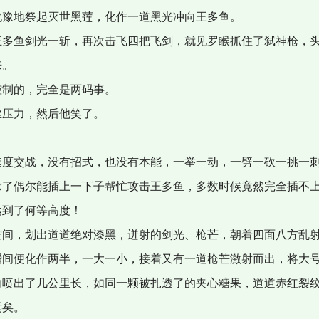
豫地祭起灭世黑莲，化作一道黑光冲向王多鱼。
多鱼剑光一斩，再次击飞四把飞剑，就见罗睺抓住了弑神枪，头
来。
制的，完全是两码事。
压力，然后他笑了。
度交战，没有招式，也没有本能，一举一动，一劈一砍一挑一
了偶尔能插上一下子帮忙攻击王多鱼，多数时候竟然完全插不
到了何等高度！
间，划出道道绝对漆黑，迸射的剑光、枪芒，朝着四面八方乱射
瞬间便化作两半，一大一小，接着又有一道枪芒激射而出，将大
向喷出了几公里长，如同一颗被扎透了的夹心糖果，道道赤红裂
远矣。