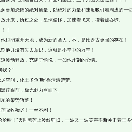
洞更加恐怖的绝对质量，以绝对的力量和速度吸引着周遭的一
放开来，所过之处，星球偏移，加速着飞来，接着被吞噬。
！！！
他也能重开天地，成为新的圣人，不，是比盘古更强的存在！
刻他并没有失去意识，这就是不幸中的万幸！
道波动释放，充满了愉悦，一如他此刻的心情。
我？”
尽空间，让王多鱼“听”得清清楚楚。
黑莲跟前，极光剑力劈而下。
系的架势斩落！
莲吸收殆尽！一丝不剩！
哈哈哈！”灭世黑莲上波纹狂扫，一波又一波笑声不断冲击着王多