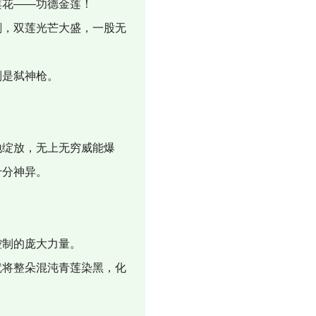
莲花——功德金莲！
，双莲光芒大盛，一股无
则是弑神枪。
绽放，无上无穷威能爆
十分神异。
控制的庞大力量。
将整朵混沌青莲染黑，化