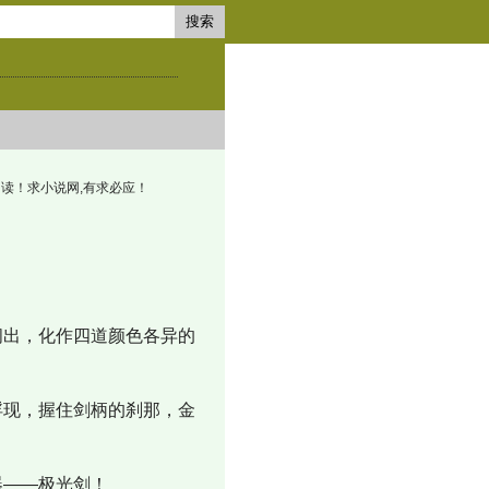
搜索
l 全文阅读！求小说网,有求必应！
出，化作四道颜色各异的
现，握住剑柄的刹那，金
器——极光剑！