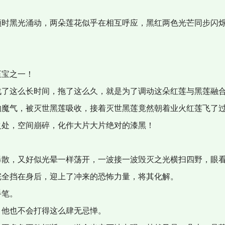
时黑光涌动，两朵莲花似乎在相互呼应，黑红两色光芒同步闪
宝之一！
了这么长时间，拖了这么久，就是为了调动这朵红莲与黑莲融
魔气，被灭世黑莲吸收，接着灭世黑莲竟然朝着业火红莲飞了过
之处，空间崩碎，化作大片大片绝对的漆黑！
！
散，又好似光晕一样荡开，一波接一波毁灭之光横扫四野，眼看
完全挡在身后，迎上了冲来的恐怖力量，将其化解。
手笔。
他也不会打得这么肆无忌惮。