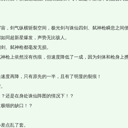
宙，剑气纵横斩裂空间，极光剑与诛仙四剑、弑神枪瞬息之间便
都如同超新星爆发，声势无比骇人。
剑、弑神枪都毫发无损。
神枪上依然没有伤痕，但速度降低了一成，因为剑体和枪身上携
速度再降，只有原先的一半，且有了明显的裂痕！
变。
？还是在身处诛仙阵图的情况下！？
极细的缺口！？
差点乱了套。