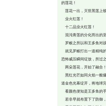
的莲花！
莲花一出，灭世黑莲上顿
业火红莲！
十二品业火红莲！
混沌青莲的分化而出的至
罗睺之所以和王多鱼对战
就见罗睺打出一道精纯的
恐怖威压瞬间绽放，所过
两朵莲花，开始了融合
黑红光芒如同火焰一般爆
道金色光幕绽开，将地球
看颜色便知是王多鱼的
若非早就布置下了防御，