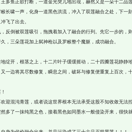
王多鱼正欲打断，一道金光突兀地出现，赫然又是一朵十二品
睺长啸一声，化身一道黑色洪流，冲入了双莲融合之处，下一刻
鱼冲飞了出去。
，反倒被双莲吸引，拖拽着加入了融合的行列。先它一步的，
久，三朵莲花加上弑神枪以及罗睺整个魔躯，成功融合。
地绽开，根茎之上，十二片叶子缓缓摇动，二十四瓣莲花静静地
，又一边将其尽数修复，瞬息之间，破坏与修复便重复上百次，
莲！
欢迎混沌青莲，或者说这世界根本无法承受这股不知收敛无法
然多了一抹纯黑之色，接着黑色如同墨水一般侵染开来，很快就
自身为代价融合出来，并且污染成了三十六品灭世黑莲！！！