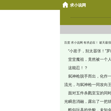
百度 求小说网 有求必应！ 诸天最强神壕从西红
“小崽子，别太嚣张！”罗
堂堂魔祖，竟然被一个人
这能忍！？
弑神枪脱手而出，化作一
流光，与弑神枪一同攻向
面对五件杀戮至宝的同时
光瞬息消融，露出了一把
酷似玩具的外貌，未知金