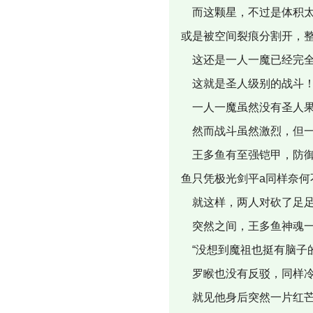
而这颗星，不过是体积太
或是被空间裂痕分割开，
这还是一人一魔已经完全
这就是圣人级别的战斗
一人一魔虽然没有圣人果
然而战斗虽然激烈，但一
王多鱼有至强铠甲，防御
鱼只凭极光剑平a同样奈何
就这样，两人对砍了足足
突然之间，王多鱼神魂一
“没想到魔祖也挺有脑子
罗睺也没有反驳，同样
就见他身后突然一片红芒