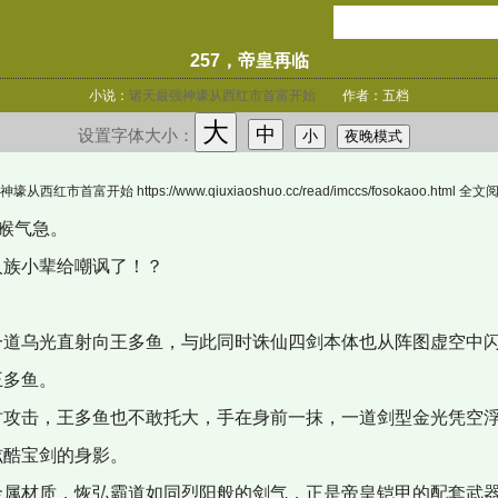
257，帝皇再临
小说：
诸天最强神壕从西红市首富开始
作者：五档
大
中
设置字体大小：
小
夜晚模式
市首富开始 https://www.qiuxiaoshuo.cc/read/imccs/fosokaoo.htm
睺气急。
族小辈给嘲讽了！？
道乌光直射向王多鱼，与此同时诛仙四剑本体也从阵图虚空中闪
王多鱼。
攻击，王多鱼也不敢托大，手在身前一抹，一道剑型金光凭空浮
炫酷宝剑的身影。
属材质，恢弘霸道如同烈阳般的剑气，正是帝皇铠甲的配套武