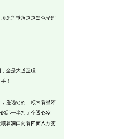
顶黑莲垂落道道黑色光辉
刺，全是大道至理！
上手！
，遥远处的一颗带着星环
号的那一半扎了个透心凉，
纹顺着洞口向着四面八方蔓