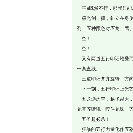
平a既然不行，那就只能
极光剑一挥，斜立在身侧
列，五种颜色对应龙、鹰
空！
空！
又有两道五行印记堆叠而
一条直线。
三道印记齐齐旋转，方向
下一刻，五行印记上光芒
五龙游虚空，越飞越大，
龙齐齐嘶吼，咬住龙珠一
五圣超必杀！
狂暴的五行力量化作五彩