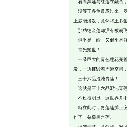
看着黑莲与红莲在融合，
没等王多鱼反应过来，罗
上威能爆发，竟然将王多
那功德金莲却没有被崩飞
似乎是一瞬，又似乎是好
青光耀世！
一朵巨大的青色莲花完整
发，一边摧毁着周遭空间
三十六品混沌青莲！
这就是三十六品混沌青
不过很明显，这世界并不
就在此时，青莲莲瓣上突
作了一朵极黑之莲。
混沌青莲，竟然被罗睺以