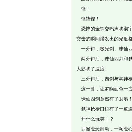
铿！
铿铿铿！
恐怖的金铁交鸣声响彻宇
交击的瞬间爆发出的光度
一分钟，极光剑、诛仙四
两分钟后，诛仙四剑和弑
大影响了速度。
三分钟后，四剑与弑神枪
这一幕，让罗睺面色一
诛仙四剑竟然有了裂痕！
弑神枪枪口也有了一道道
开什么玩笑！？
罗睺魔念颤动，一颗魔心