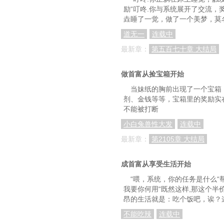
123，阿大死了，天使之声
励“叮咚.你与系统展开了交流
垚睡了一觉，做了一个美梦，莫
126，拍下青罗湾，吃鸡
道无一
连载中
129，少林方丈的下
最新章：
第五百七十章 大结局
132，王多鱼VS梦遗方丈+十
135，18号！我要开
做首富从捡宝箱开始
当妹纸的胸前出现了一个宝箱
138，地窟现！龙骑
剂、金钱等等，宝箱里的奖励实
不能被打断
141，饕餮大军！
小白兔兽性大发
连载中
144，华夏荣光，王多鱼
最新章：
第2105章 大结局
147，机器人也会武
150，兽群，罗刹
成首富从享受生活开始
“喂，系统，你的任务是什么“
153，收服独角兽，鹤军
我要你何用“既然这样,那这个半价
昂的生活就是：吃个饭吧，诶？
156，绝无神被贞子干
不能吃辣
连载中
159，服用龙元！绝巅之