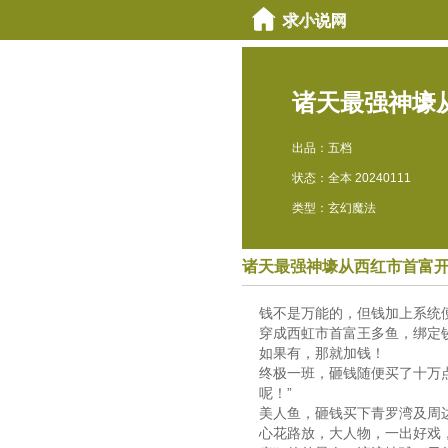
诸天最强神壕
出品：五档
状态：全本 20240111
类型：玄幻魔法
诸天最强神壕从西红市首富
钱不是万能的，但钱加上系统
穿成西虹市首富王多鱼，绑定
如果有，那就加钱！
终极一班，砸钱随便买了十万
呢！”
美人鱼，砸钱买下青罗湾及周边
心花路放，大人物，一出好戏