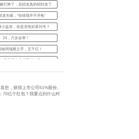
斯被打肿了，花招龙真的招到龙了
招龙失眠，“你猜我开不开枪”
皇侠小盆友，你是否有好多问号？
24，六女会审！
，回收阿瑞斯之手，五千亿！
，本章要素太多就不起名了
，三脉七轮开，田欣成高手
36，取死之道上，我王多鱼愿意称你黑龙为最强！
喜您，获得上市公司51%股份。
70亿个红包？我要点到什么时
，复活庞怡，对庞天启的交代
，丰色遇泡汤了，异能钻心咒
生肖龙首get！再赏水鱼黄金萌！
龙叔和他的小伙伴们都惊呆了
51，如果我说我是一个碰巧路过的洛阳好百姓，你信吗？