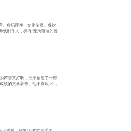
90，特异功能，get！
93，好一个刚烈的汉子，我王多鱼愿称他为最犟！
网、数码硬件、文化传媒、餐饮
96，霸道总裁式表白
游戏制作人，拥有“无为而治的管
99，以气御锅！着！
02，三万战力！华华丹~
上架感言
07，再次开启时空隧道
富的声音真好听，无奈创造了一部
你趁多少身家啊，敢比我还嚣张？
成绩的文学著作。他不喜欢-不，
113，乒乓旋风！
116，机器之血！？
19，风水师王多鱼上线
2，钢铁加鲁鲁？遛弯，逃跑
开了眼睛，触发1000软妹币奖