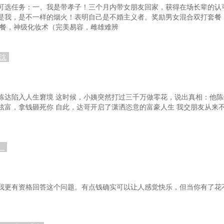
可选任务：一、我是带孝子！三个月内带女朋友回家，获得在场长辈的认
是我，是不一样的烟火！表明自己是不婚主义者。奖励男女混合双打套餐
李元芳
53，王兄武功竟如此高绝！元芳佩服
5
套餐，神级化妆术（完美易容，雌雄难辨
速成
56，诸葛神弩，软猬甲
57
团
59，铁手团接连减员，龙风无惨
60，
沈
龙锏
62：肖清芳？天刀！
6
的平底锅！
65：狄大人，那边有人踏水而行！
66
陈达陷入人生窘境 这时候，小姨突然打过三千万做零花，说出真相：他陈
炫富，拿钱砸死你 自此，达哥开启了潇洒恣意的富豪人生 我交朋友从来
成就达成！
68：异人组，四大天王，云姑醒来
6
！
71：呦，中了移魂术？不要怕！
72：敢伤我
狄仁杰不甘心
74：大理寺对封魔族，外援王多鱼
75
）
璧！
77：夜深人静，武后召见
78：
灵球？
80：震惊！天价药如今只卖499！
81，杀
我更有资格回答这个问题。有点钱确实可以让人感觉快乐，但当你有了花
功波的那种？
83，纽约之行，魔轮幻术，略施惩戒
8
，赌侠！！
86，决斗！王多鱼vs陈小刀
87，抱歉