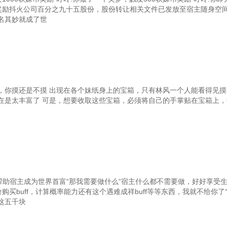
，杀手兄弟
124，猿粪呐！
125，若兰
，奖励抖火公司百分之九十五股份，股份转让相关文件已发放至宿主随身空
名其妙就成了世
遇到若兰
127，解决人鱼一族之患
12
马威
130，如来神掌之威，藏经阁大收获，天魔琴
131，王
八铜人（↓）
133，007大破量……呸，王多鱼大破十八铜人
机甲！
136，全球高武？
，你摸还是不摸 出现在各个妹纸身上的宝箱，只有林风一个人能看得见摸
士？
139，钢铁加鲁鲁、机器娘18号大战侏罗纪
在是太丰富了 可是，想要收取这些宝箱，必须将自己的手掌贴在宝箱上
142，饕餮破城！
14
的野望
145，陈龙袭营！？
术
148，生化危机，天际浩劫，百鬼夜行，终结者，巴拉巴拉各种危机
1
！
151，鹿丸！
1
帮助宿主成为世界首富“那我需要做什么“宿主什么都不需要做，好好享受生
成型！
154，聂风，一身是宝火麒麟
155，超跑
购买buff，计算概率能力还有这个遇难成祥buff等等东西，我就不给你了
这五千块
掉了
157，神·帝释天VS神·滑瓢
1
绝巅！
160，蛟龙之力！
161