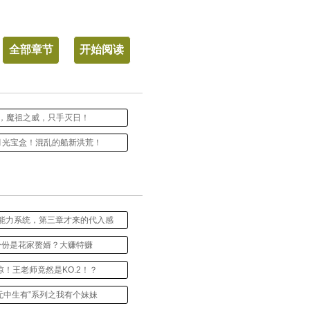
全部章节
开始阅读
5，魔祖之威，只手灭日！
，月光宝盒！混乱的船新洪荒！
能力系统，第三章才来的代入感
身份是花家赘婿？大赚特赚
惊！王老师竟然是KO.2！？
“无中生有”系列之我有个妹妹