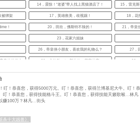
14，震惊！“老婆”带人找上黑猫酒店了！
15，雷克
欣被绑架
17，英雄救美，歧视踢！
18，花
ime！
20，田欣，佛斯特不辣的！
21，帝
！
23，花家六姐妹
26，帝皇侠小朋友，喜欢我的礼物么？
27
在帝皇侠的份上
29，龙纹鏊get，新生修，花家赴宴
30
发克·多鱼
32，一百连抽！
33
始
世
35，你需要安慰用英文怎么说，田欣拍死人了
！叮！恭喜您，获得5000万元。叮！恭喜您，获得兰博基尼大牛。叮！恭
。叮！恭喜您，获得技能格斗王。叮！恭喜您，获得技能天籁歌喉…林凡：
中剑
38，黑龙的藏书，田弘光驱魔成功
39
赚100万？林凡…街头
！
41，王多鱼抓大鳄鱼
42
鱼……
44，绝对不能惹华夏人！
45，十二
斩杀十大凶兽》
三连斩！
47，赃款两千亿，龙叔与大长腿
48，
写了~
50，狄仁杰之神都龙王里出现了李元芳是什么鬼？