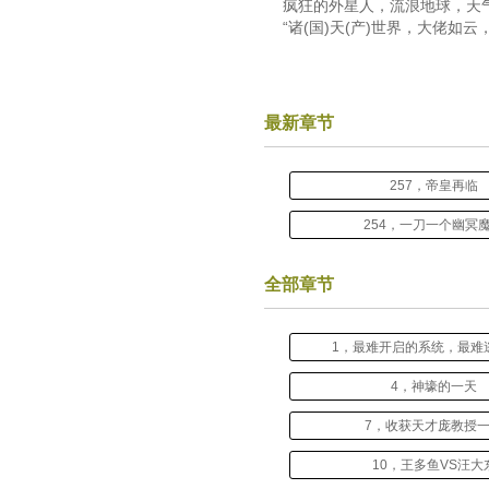
疯狂的外星人，流浪地球，天
“诸(国)天(产)世界，大佬如
最新章节
257，帝皇再临
254，一刀一个幽冥
全部章节
1，最难开启的系统，最难
4，神壕的一天
7，收获天才庞教授
10，王多鱼VS汪大