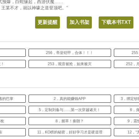
气预爆，白蛇缘起，西游伏魔……
云，王某不才，就以神壕之道登顶吧。”
更新提醒
加入书架
下载本书TXT
256，帝皇铠甲，合体！！！
25
魔！
253，观音被抢，如来被灭
252
逃的巴掌
2，真的能赚钱APP
3，绑定钞
5，定制刘备与……第一次穿越诸天！
6，
一枚
8，握草！秦朗？
9，震
东
11，KO榜的秘密，好好学习才是硬道理
12，