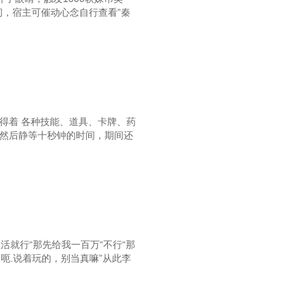
：十分钟，我要这男人的所有资料！
间，宿主可催动心念自行查看”秦
8，球都踢完了？陆湘湘？
多鱼VS梦遗方丈+十八铜人（↑）
134，瞅你们那损色！
137，灾变日！
得着 各种技能、道具、卡牌、药
140，长城降临！
，然后静等十秒钟的时间，期间还
3，弹指间，饕餮灰飞烟灭
146，陈龙vs18号
49，给林梅的珍珠项链
52，真正的饕餮！！！
活就行“那先给我一百万“不行“那
悍马开腻了，偶尔坐一下公交也不错
“呃.说着玩的，别当真嘛”从此李
58，追龙，屠龙，食龙
，杀不死？试试我的八音穿心