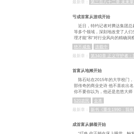
最新章：
第三百八十二章 未来
88，打发左颂星，赠送
91，梦萝圆梦，赌神号
亏成首富从游戏开始
近日，特约记者对腾达集团总
94，赌侠完了接赌侠2，
等多个领域，深刻地改变了人们
理才能”和“对行业风向的精确洞
97，不会用真气的苦力强实在
绝不咸鱼
连载中
100，姓方吗？方你妈
最新章：
第340章 正义守护者
103，想学功夫啊，我
105，如来神掌到手，战力突飞
首富从地摊开始
陈石站在2015年的大学校
108，物是人非，25年
部传奇的商业史诗 他不喜欢出
你不要你以为，他还是忽悠大师
111，催眠，脑垫
520农民
全本
114，一见钟情咒
最新章：
新书《重生1990：我
117，琴声之威，生化人就
120，神探王多鱼！侦探们
成首富从躺着开始
“叮咚.你正躺在床上睡觉，触发