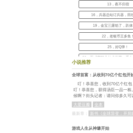
13，夜不归宿
16，兵器总站订兵器，田
19，金宝三露馅了，趴体t
22，老银币王多鱼
25，好Q弹！
28，夏威夷职业技术学院，看
小说推荐
31，在下西城卫团长，王德
全球首富：从收到70亿个红包开
34，黑龙：试试就逝
叮！恭喜您，收到70亿个红包
叮！恭喜您，获得汤臣一品一栋
37，灭黑龙，回收石
候啊？街头记者：请问你多久可以
40，鱼！好大的鱼
大爱豆瓣
全本
43，买豪宅只为了养鳄
最新章：
新书《全球异变：开局
46，狠辣如斯！美女十
游戏人生从神壕开始
49，水鱼：在写了，在