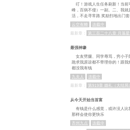
叮！游戏人生任务刷新！当前
峰，百病不侵）一副。二、我就
52，甩尉迟真金，忽悠
活，不走寻常路.奖励扫地出门
55，氪金练武，神功
云空有蝉
连载中
58，江面夜战铁手
最新章：
第三百二十八章 月落星
61：夜探皇城，偷亢
最强神壕
64：激战鳌皇！四十米直径
女友劈腿、同学辱骂，穷小子
跪求我原谅都不带理你的！跟我
67：鸡杀插刀教女大护法，
都没我有钱
70：封魔族，移魂术
九夫人
连载中
73：云姑离去，二圣博弈，
最新章：
第919章 婚礼（大结局
76：大唐宝库，和氏
从今天开始当首富
79：如意百宝囊or精
有钱是什么感觉，或许没人比
那样会使你更快乐
82，这就是华夏巭？能发气
齐州九点
连载中
85，订婚宴，未婚妻龙九