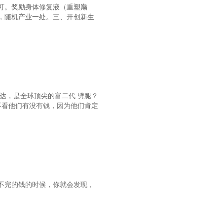
可。奖励身体修复液（重塑巅
，随机产业一处。三、开创新生
4，云姑的目的，长生诀！
，惩奸除恶什么的，最喜欢了
为什么你可以在水上飞这么久？
3：回收长生诀，财产暴涨
：郁闷的狄仁杰，蛊毒笔记
达，是全球顶尖的富二代 劈腿？
不看他们有没有钱，因为他们肯定
9：身体置换术，遛狗~
大姨子，今天神仙来了也救不了你！
：尉迟真金坑货，王多鱼面圣
不中用的姹女大氵去，临别赠言
手？瞅瞅，人家这个就叫专业！
不完的钱的时候，你就会发现，
4，咦，我还有未婚妻？
，好久不用特异功能，用力过猛了