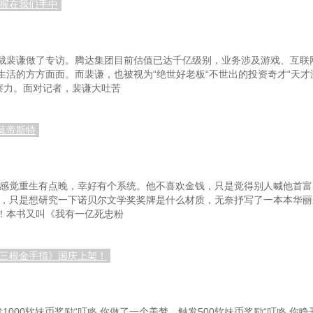
掌握在我们手中
软猬甲
89，你这泳裤质量不错
起航在即
92，惩罚
裁裴谦做了专访。腾达集团目前估值已达千亿级别，业务涉及游戏、互联
没毛病
95，上海滩，骗子二人组，星仔与肥仔聪
生活的方方面面。而裴谦，也被视为“绝世好老板“不世出的投资奇才“天才
察力。面对记者，裴谦大吐苦
是……太废了
98，这曲子不错，怎么不弹了，天残？
的屁！
101，金甲蛤蟆功VS天刀
1
：莫帝斯特
教你啊
104，任督二脉通，王多鱼的武力等级表
猛进！（求首订）
106，手撕龟子！男人怎么能说自己不行
1
门，感觉重生有点晚，幸好有个系统。他不喜欢金钱，只是觉得别人喊他首
匆匆而过
109，澳门风云？三十狼四十虎五十……
110，
名，只是想研究一下诺贝尔文学奖奖牌是什么材质，无奈抒写了一本本华丽
！本书又叫《我有一亿死忠粉
波
112，天下武功，无坚不破，唯快不破
115，夺心术，龙九出任务
有三根金手指》国庆上架！
是个弟弟
118，要不要放弃整片海洋？
1
全都惊呆了！
121，kiko表白？针不戳
12
1000软妹币奖励“叮咚.你做了一个美梦，触发500软妹币奖励“叮咚.你睁