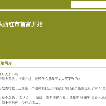
从西红市首富开始
开始简介
便可无所不能！
钞能力系统，从现在起，便没什么是我王某人买不到的！
点战力指数，王多鱼一个眼神就把汪大东飙起来的战力指数压到了零！“
整个岛屿，“鱼人岛……咳咳，青罗湾现在起，是我王·没胡子·多鱼的地
，我不是药神，少林足球……