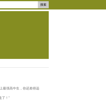
搜索
史上最强高中生，你还差得远
盘了！”