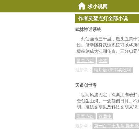
作者灵鹫点灯全部小说
武林神话系统
剑仙画地三千里，魔头血祭十
过。所幸随身武道系统可以将所
极拳剑成为江湖传奇、三分归元
灵鹫点灯
全本
最新章：
结后语+新书卖吆喝
天道创世卷
世间风波无定，流离江湖若梦
念创生山河、一念颠倒日月。不
明、魔法文明以及科技文明来说
灵鹫点灯
连载中
最新章：
第一百二十九章 撕开