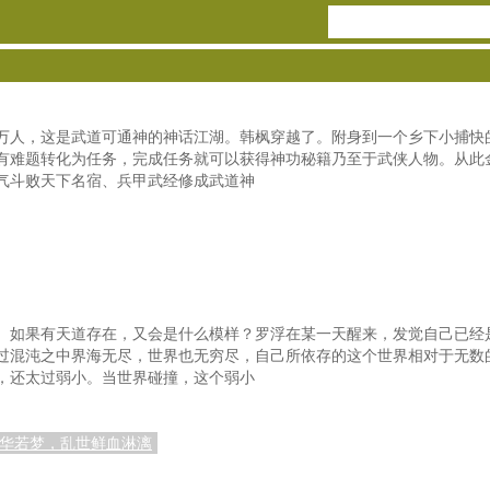
万人，这是武道可通神的神话江湖。韩枫穿越了。附身到一个乡下小捕快
有难题转化为任务，完成任务就可以获得神功秘籍乃至于武侠人物。从此
气斗败天下名宿、兵甲武经修成武道神
。如果有天道存在，又会是什么模样？罗浮在某一天醒来，发觉自己已经
过混沌之中界海无尽，世界也无穷尽，自己所依存的这个世界相对于无数
，还太过弱小。当世界碰撞，这个弱小
浮华若梦，乱世鲜血淋漓