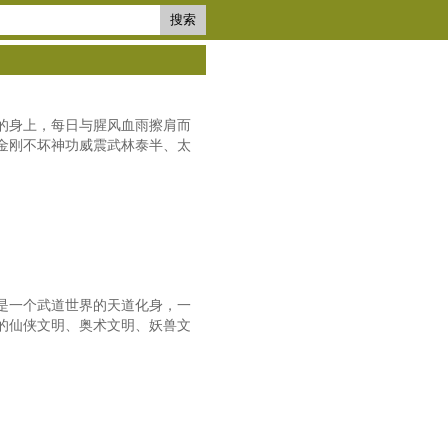
搜索
的身上，每日与腥风血雨擦肩而
金刚不坏神功威震武林泰半、太
是一个武道世界的天道化身，一
的仙侠文明、奥术文明、妖兽文