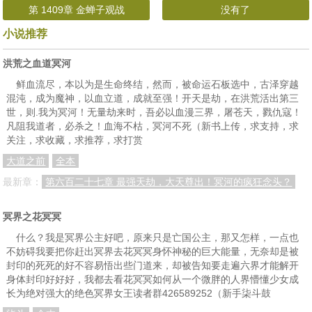
第 1409章 金蝉子观战
没有了
小说推荐
洪荒之血道冥河
鲜血流尽，本以为是生命终结，然而，被命运石板选中，古泽穿越
混沌，成为魔神，以血立道，成就至强！开天是劫，在洪荒活出第三
世，则.我为冥河！无量劫来时，吾必以血漫三界，屠苍天，戮仇寇！
凡阻我道者，必杀之！血海不枯，冥河不死（新书上传，求支持，求
关注，求收藏，求推荐，求打赏
大道之前
全本
最新章：
第六百二十七章 最强天劫，大天尊出！冥河的疯狂念头？
冥界之花冥冥
什么？我是冥界公主好吧，原来只是亡国公主，那又怎样，一点也
不妨碍我要把你赶出冥界去花冥冥身怀神秘的巨大能量，无奈却是被
封印的死死的好不容易悟出些门道来，却被告知要走遍六界才能解开
身体封印好好好，我都去看花冥冥如何从一个微胖的人界懵懂少女成
长为绝对强大的绝色冥界女王读者群426589252（新手柒斗鼓