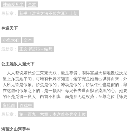
神仙爱凡尘
全本
最新章：
新书《洪荒之法不传六耳》上架
色遍天下
小鱼大心
全本
最新章：
正文 第276－结局
公主她敌人遍天下
人人都说嫡长公主荣宠无双，最是尊贵，闹得宫里天翻地覆也没见
皇上斥责她半句，可唯有长姝才知道，这荣宠是她自己谋算而来，外
人所见皆是假象。娇蛮是假的，冲动是假的，娇纵任性也是假的，藏
在这虚幻假象之下的，是一颗因生母兄长去世而彻底染黑的心。她要
的不是觅得一良人，白首不相离，而是那无边权势，至尊之位【缘更
鸾镜颜
连载中
最新章：
第一百九十六章：本宫准备兵变上位
洪荒之山河尊神