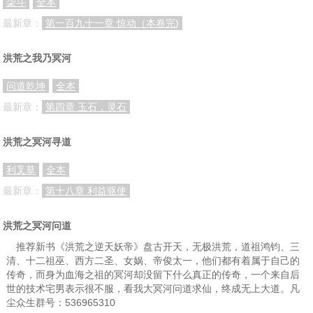
柒斗
全本
最新章：
第一百九十一章 惊动（本卷完)
洪荒之我乃冥河
问道乾坤
全本
最新章：
第四章 玉石，灵石
洪荒之冥河寻道
利叉草
全本
最新章：
第十八章 利益驱使
洪荒之冥河问道
推荐新书《洪荒之逆天妖帝》盘古开天，无极洪荒，道祖鸿钧、三
清、十二祖巫、西方二圣、女娲、帝俊太一，他们都有着属于自己的
传奇，而身为血海之祖的冥河却没留下什么真正的传奇，一个来自后
世的技术宅男表示很不服，看我大冥河问道求仙，终成无上大道。凡
尘众生群号：536965310