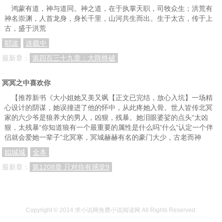
鸿蒙有道，神与道同。神之道，在于执掌天职，司牧众生；洪荒有
神名崇渊，人首龙身，身长千里，山河共生而出。生于太古，传于上
古，盛于洪荒
耶波
连载中
最新章：
第四百三十九章：大阵终破
冥冥之中喜欢你
【推荐新书《大小姐她又美又飒【正文已完结，放心入坑】一场精
心设计的阴谋，她误撞进了他的怀中，从此疼她入骨。世人皆传北冥
家的六少爷是狼养大的男人，凶狠，残暴。她泪眼婆娑的点头“太凶
狠，太残暴“你知道狼有一个最重要的属性是什么吗“什么“认定一个伴
侣就会爱她一辈子”北冥寒，冥城赫赫有名的豪门大少，古老而神
姒城城
全本
最新章：
第1208章 只对你有感觉9
Copyright © 2014
求小说网免费小说阅读网
All Rights Reserved.