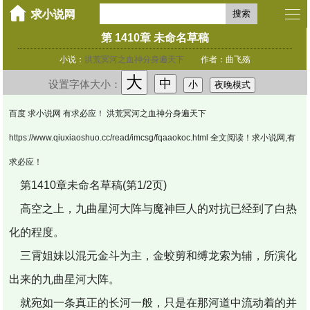
搜索
第 1410章 未命名草稿
小说：
洪荒冥河之血神分身遍天下
作者：曲飞殇
大
中
设置字体大小：
小
夜晚模式
百度 求小说网 有求必应！ 洪荒冥河之血神分身遍天下
https://www.qiuxiaoshuo.cc/read/imcsg/fqaaokoc.html 全文阅读！求小说网,有
求必应！
第1410章未命名草稿(第1/2页)
高空之上，九曲星河大阵与魔神巨人的对抗已经到了白热
化的程度。
三霄姐妹以混元金斗为主，金蛟剪和缚龙索为辅，所演化
出来的九曲星河大阵。
就宛如一条真正的长河一般，只是在那河道中流动着的并