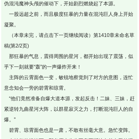
伪混沌魔神头颅的催动下，开始剧烈燃烧起了本源。
一股远超之前，而且极度狂暴的力量在混沌巨人身上开始
凝聚。
（本章未完，请点击下一页继续阅读）第1410章未命名草
稿(第2/2页)
那狂暴的气息，震得周围的星河，都开始出现了震荡，似
乎下一刻就要“轰”的一声爆炸开来！
主阵的云霄面色一变，敏锐地察觉到了对方的意图，连忙
意念知会一旁的碧霄和琼霄。
“他们竟然准备自爆大道本源，发起反击！二妹、三妹，赶
紧逆转九曲星河大阵，以群星寂灭之力，打断混沌巨人的自
爆。”
碧霄、琼霄面色也是一肃，不敢有丝毫大意。急忙变阵。