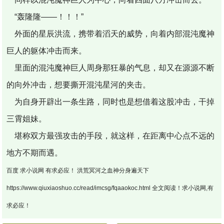
“轰隆隆——！！！”
外面的星辰洪流，携带着滔天的威势，向着内部混沌魔神
巨人的躯体冲击而来。
里面的混沌魔神巨人周身那狂暴的气息，却又在源源不断
的向外冲击，想要撕开混沌星河的夹击。
为自身开辟出一条生路，同时也是想借着这股冲击，干掉
三霄姐妹。
堪称双方最强攻击的手段，就这样，在距离中心点不远的
地方不期而遇。
百度 求小说网 有求必应！ 洪荒冥河之血神分身遍天下
https://www.qiuxiaoshuo.cc/read/imcsg/fqaaokoc.html 全文阅读！求小说网,有
求必应！