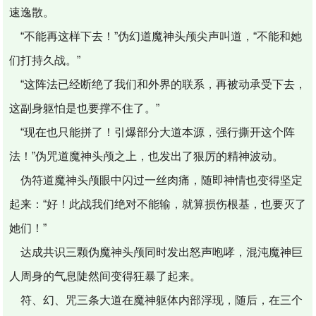
速逸散。
“不能再这样下去！”伪幻道魔神头颅尖声叫道，“不能和她
们打持久战。”
“这阵法已经断绝了我们和外界的联系，再被动承受下去，
这副身躯怕是也要撑不住了。”
“现在也只能拼了！引爆部分大道本源，强行撕开这个阵
法！”伪咒道魔神头颅之上，也发出了狠厉的精神波动。
伪符道魔神头颅眼中闪过一丝肉痛，随即神情也变得坚定
起来：“好！此战我们绝对不能输，就算损伤根基，也要灭了
她们！”
达成共识三颗伪魔神头颅同时发出怒声咆哮，混沌魔神巨
人周身的气息陡然间变得狂暴了起来。
符、幻、咒三条大道在魔神躯体内部浮现，随后，在三个