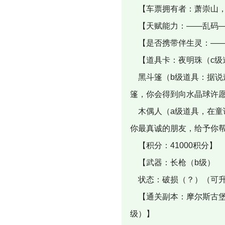
【车票拥有者：萧崇山，
【天赋能力：——乱码
【是否携带伴生灵：——
【道具卡：夜明珠（c级
黑斗篷（b级道具：据说
篷，你会得到向水晶球许
木偶人（a级道具，在童
你最真诚的朋友，给予你
【积分：41000积分】
【武器：长枪（b级）
状态：破损（？）（可升
【通关副本：摩尔斯古堡（
级）】