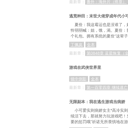
最新章：
番外：海外片（终章）
逃荒种田：末世大佬穿成年代小
夏佺：我这霉运也是没谁了，
怜弱弱喊：姐，饿，渴。夏佺：
个礼包。拥有系统的夏佺“这辈子
丁佩岚
全本
最新章：
第0848章 蓝星恢复（
游戏在武侠世界里
镜中倒影
全本
最新章：
第一百零四章 继续逃
无限副本：我在逃生游戏当病娇
小可爱实则病娇女主*高冷实
续活下去，那就努力玩游戏吧！鬼
要的惩罚哦”祈诺无所畏惧地在