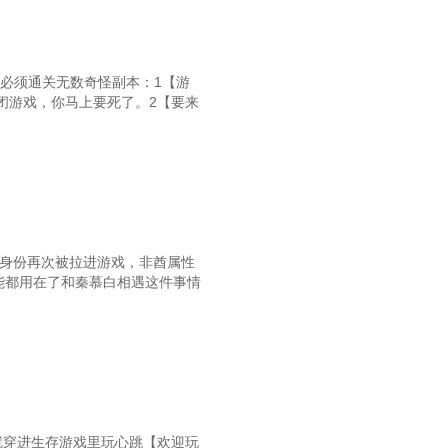
，必须通关无数奇怪副本：1【游
闭游戏，你马上要死了。2【要来
的身份再次被拉进游戏，非酋属性
能都用在了和秦慕白相遇这件事情
就穿进生存游戏里玩心跳【欢迎玩