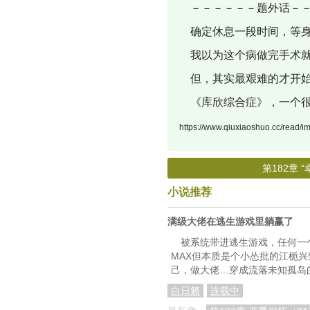
－－－－－－题外话－－
确定休息一段时间，等身
我以为这个病做完手术就
但，其实最艰难的才开
《库欣综合症》，一个很
https://www.qiuxiaoshuo.cc/
第182章 
小说推荐
满级大佬在逃生游戏里躺赢了
被系统带进逃生游戏，任何一
MAX但本质是个小怂批的江栀
己，做大佬…穿成流落未知孤岛
白日籁
连载中