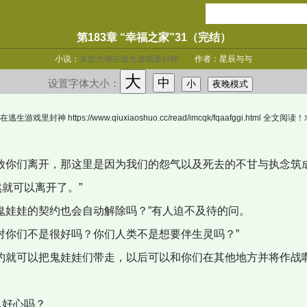
第183章 “幸福之家”31（完结）
小说：
末世大佬在逃生游戏里封神
作者：星辰与与
大
中
设置字体大小：
小
夜晚模式
里封神 https://www.qiuxiaoshuo.cc/read/imcqk/fqaafggi.html 全
放你们离开，那这里是因为我们的怨气以及死去的不甘与执念筑
就可以离开了。”
鬼娃娃的契约也会自动解除吗？”有人迫不及待的问。
对你们不是很好吗？你们人类不是想要伴生灵吗？”
约就可以把鬼娃娃们带走，以后可以和你们在其他地方并将作战啊
。
好心吗？