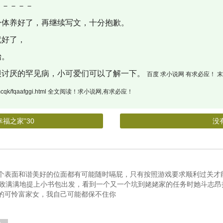
－－－－
体养好了，再继续写文，十分抱歉。
好了，
始。
讨厌的罕见病，小可爱们可以了解一下。
百度 求小说网 有求必应！
read/imcqk/fqaafggi.html 全文阅读！求小说网,有求必应！
“幸福之家”30
没
个表面和谐美好的位面都有可能随时嗝屁，只有按照游戏要求顺利过关才
兴致满满地提上小书包出发，看到一个又一个坑到姥姥家的任务时她斗志昂
的可怜富家女，我自己可能都保不住你