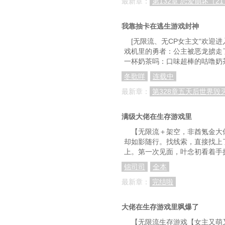
最新章：
第132章 恋爱崩坏（21
我靠抽卡在逃生游戏封神
[无限流、无CP女主文“欢迎
戏机里的勇者：公主被恶龙掳走
一杯奶茶吗：口味超棒的咕噜奶
冬歌咩
连载中
最新章：
第328章五天后世界毁
满级大佬在生存游戏里
【无限流＋架空，非酋氪金大
却如影随行。找线索，直接找上
上。第一次见面，叶念初看着手
锦司司
全本
最新章：
完结啦
大佬在生存游戏里飒爆了
【无限流生存游戏【女主又萌