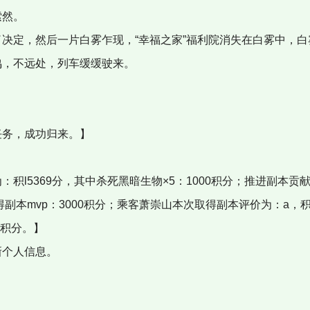
索然。
决定，然后一片白雾乍现，“幸福之家”福利院消失在白雾中，白
鸣，不远处，列车缓缓驶来。
务，成功归来。】
】
l5369分，其中杀死黑暗生物×5：1000积分；推进副本贡献
得副本mvp：3000积分；乘客萧崇山本次取得副本评价为：a，
9积分。】
个人信息。
】