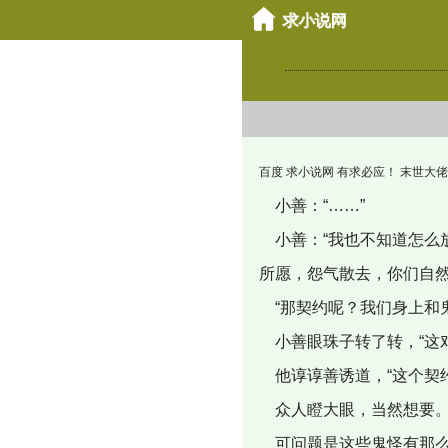
百度 求小说网 有求必应！ 末世大佬在逃生游戏
小善：“……”
小善：“我也不知道怎么
所愿，怨气散去，你们自然
“那契约呢？我们身上和
小善眼珠子转了转，“这
他谆谆善诱道，“这个契
众人瞪大眼，当然想要
可问题是这些鬼怪有那么