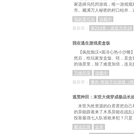
家选择乌托邦游戏，唯一游戏规
市。藏满万人秘密的村口枯井…
我超爱可乐
连载中
最新章：
第253章：诺亚方舟18
我在逃生游戏卖盒饭
【疯批痴汉×面冷心热小沙雕
然后，给玩家发盒饭、呸，卖盒
的场景里，除了难度加倍，连兑
万俟司灵
连载中
最新章：
番外·熊孩子玩游戏（
逃荒种田：末世大佬穿成极品长
末世为抢资源的白君君把自己
的异能跟着来了木系异能在战乱
投靠最强七人队谁敢来犯？只是
酱油玄珠
全本