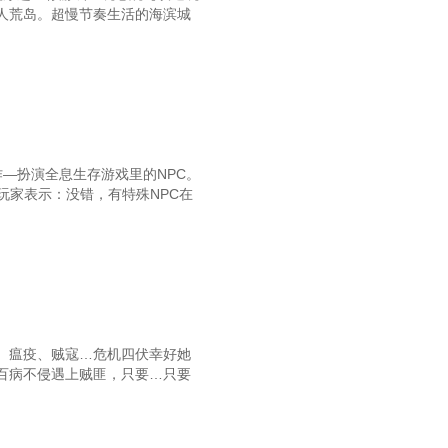
人荒岛。超慢节奏生活的海滨城
—扮演全息生存游戏里的NPC。
玩家表示：没错，有特殊NPC在
、瘟疫、贼寇…危机四伏幸好她
百病不侵遇上贼匪，只要…只要