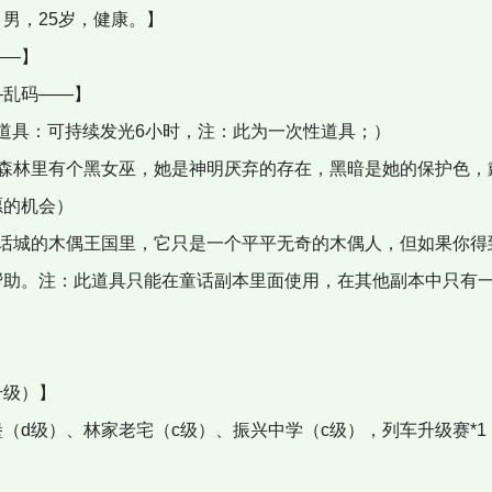
男，25岁，健康。】
——】
乱码——】
道具：可持续发光6小时，注：此为一次性道具；）
森林里有个黑女巫，她是神明厌弃的存在，黑暗是她的保护色，
愿的机会）
话城的木偶王国里，它只是一个平平无奇的木偶人，但如果你得
帮助。注：此道具只能在童话副本里面使用，在其他副本中只有一
级）】
d级）、林家老宅（c级）、振兴中学（c级），列车升级赛*1，