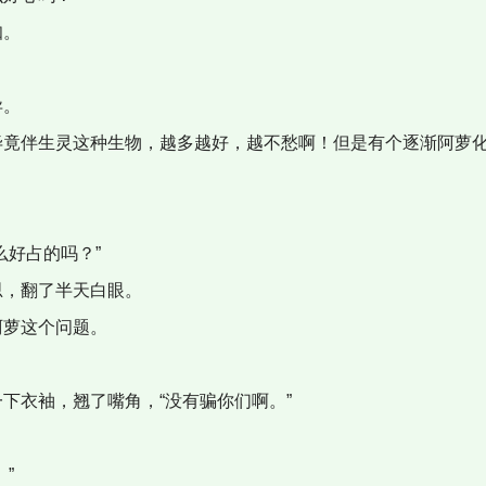
知。
异。
竟伴生灵这种生物，越多越好，越不愁啊！但是有个逐渐阿萝化
好占的吗？”
，翻了半天白眼。
萝这个问题。
下衣袖，翘了嘴角，“没有骗你们啊。”
”