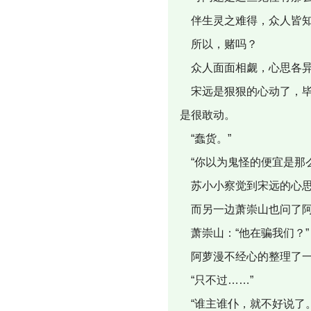
伴生灵之难得，众人皆
所以，赌吗？
众人面面相觑，心思各
宋远是狠狠的心动了，毕
是很敢动。
“蠢货。”
“你以为鬼怪的便宜是那么
苏小小察觉到宋远的心思
而另一边萧崇山也问了阿
萧崇山：“他在骗我们？”
阿萝漫不经心的整理了一
“只不过……”
“谁主谁仆，就不好说了。