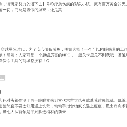
则，请玩家努力的活下去】号称疗愈伤痕的彩泉小镇。藏有百万黄金的无
这一切，究竟是虚假的游戏，还是真
】穿越星际时代，为了安心做条咸鱼，明媚选择了一个可以闭眼躺着的工作
饭！明媚：人家可是一个超级厉害的NPC，一般关卡里见不到我哦！普通
换保命工具的商城都没有！Q
终）
姐
和死对头都作没了再一睁眼竟来到古代末世大佬变成逃荒难民战乱、饥荒
逃荒简直不要太好用遇上饥荒，动动手指食物疯长遇上瘟疫，甩出疗愈术
，当七人队首领是半只脚进棺材的前未