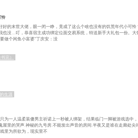
可怜
好好的末世大佬，眼一闭一睁，竟成了这么个啥也没有的饥荒年代小可怜
我也没…叮，恭喜宿主成功绑定位面交易系统，特送新手大礼包一份。大馒
要做个闲鱼小富婆”丁庆安：没
全书完）
亡的生涯
则只为一人温柔装傻男主祈诺上一秒被人绑架，结果临门一脚被游戏选中
屋里的哭声.神秘的九号房.不能发出声音的房间.半夜又是谁在走廊处尖叫
游戏里为所欲为，现实里不