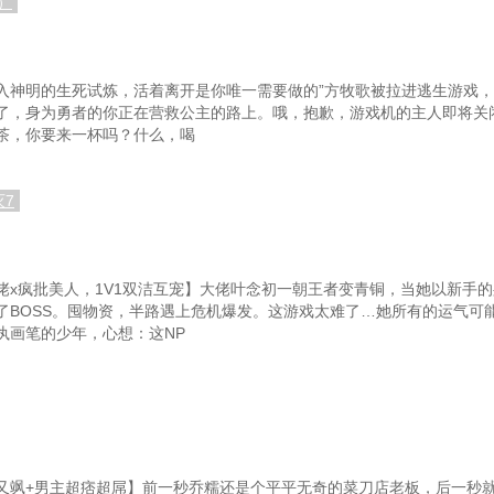
）
进入神明的生死试炼，活着离开是你唯一需要做的”方牧歌被拉进逃生游戏
了，身为勇者的你正在营救公主的路上。哦，抱歉，游戏机的主人即将关
茶，你要来一杯吗？什么，喝
灭7
佬x疯批美人，1V1双洁互宠】大佬叶念初一朝王者变青铜，当她以新手
了BOSS。囤物资，半路遇上危机爆发。这游戏太难了…她所有的运气可
执画笔的少年，心想：这NP
又飒+男主超痞超屌】前一秒乔糯还是个平平无奇的菜刀店老板，后一秒