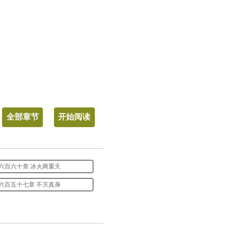
全部章节
开始阅读
六百六十章 冰火两重天
六百五十七章 不灭真身