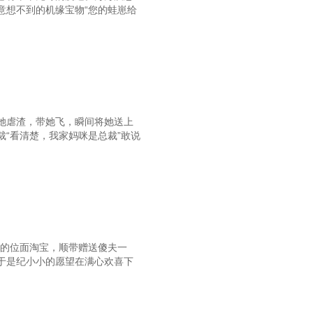
意想不到的机缘宝物“您的蛙崽给
 齐人之福？反派皇子被当场曝光
二章 真龙之血，谁是猎物？
五章 天机阁供奉？碾压禹皇
章 白卷中解元？绝对的黑幕！
 火灵丹到手，云龙道长的震惊！
她虐渣，带她飞，瞬间将她送上
“看清楚，我家妈咪是总裁”敢说
十四章 妙音阁，武府少将军
章 有点尴尬，无能嫉愤的众人！
仲仁暴揍纨绔，我娘子是个普通人
章 大禹死士，引爆的黑火坊！
十六章 气运进阶，少年侠气
能的位面淘宝，顺带赠送傻夫一
于是纪小小的愿望在满心欢喜下
第六十九章 娘子回府
 风云圣地，女帝练功的巨大提升
七十五章 京城舔狗食物链