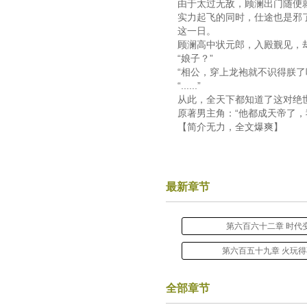
由于太过无敌，顾澜出门随便
实力起飞的同时，仕途也是邪
这一日。
顾澜高中状元郎，入殿觐见，
“娘子？”
“相公，穿上龙袍就不识得朕了
“......”
从此，全天下都知道了这对绝
原著男主角：“他都成天帝了，
【简介无力，全文爆爽】
最新章节
第六百六十二章 时代
第六百五十九章 火玩
全部章节