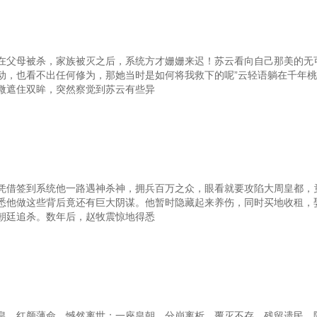
清微
第七十七章 日常练功，琴谱《凤求凰》
第七十八
织夜行人
第八十章 进口汤
第八十一章 
在父母被杀，家族被灭之后，系统方才姗姗来迟！苏云看向自己那美的无
动，也看不出任何修为，那她当时是如何将我救下的呢”云轻语躺在千年
登百花擂台
第八十三章 这个双马尾萝莉有点强
第
微遮住双眸，突然察觉到苏云有些异
相府遇刺
第八十六章 反包围夜行人，戮魂伞
第八
钟
第八十九章 你就是那个天机阁的供奉
第
相国来访
第九十二章 顾公子，竟然就是女帝夫君！
第九
打哭两位
第九十五章 秘境地图，龙女郡主？一手压服
第九
凭借签到系统他一路遇神杀神，拥兵百万之众，眼看就要攻陷大周皇都，竟
悉他做这些背后竟还有巨大阴谋。他暂时隐藏起来养伤，同时买地收租，
秘死傀！
第九十八章 林檀儿的战斗天赋
第九十九
朝廷追杀。数年后，赵牧震惊地得悉
侍女来
第一百零一章 无始之海的怪象，凶兽的恐惧！
第一百零二章
帝境魔魂！
第一百零四章 完美背刺，大哥我悟了！
第一百
霸主的反扑！
第一百零七章 世间真有如此歹毒之人啊！
第一百
女帝闯山！
第一百一十章 女帝之怒，天地心书
第一百
皇，红颜薄命，憾然离世；一座皇朝，分崩离析，覆灭不存，残留遗民，