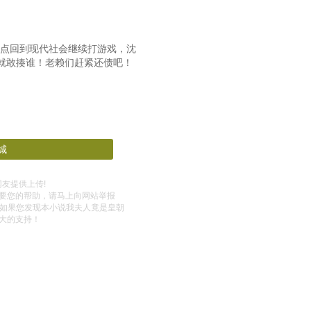
五十章 娘子心事，龙族来到
五十三章 昨日入宫的那个男人
早点回到现代社会继续打游戏，沈
章 圣品传送阵，对娘子用望气术
就敢揍谁！老赖们赶紧还债吧！
章 可恶！被女帝玩弄于股掌之间
十二章 女帝喂粥，娘子好演技
六十五章 女帝孕吐，明乐从心
城
六十八章 历史总是惊人相似
百七十一章 刀圣登门，秒杀
 网友提供上传!
要您的帮助，请马上向网站举报
七十四章 收获不菲，邪修上门
④如果您发现本小说我夫人竟是皇朝
大的支持！
七十七章 封王，可恶的相公
一百八十章 欢喜殿，联手
十三章 调查阴神宫，老道大限
百八十六章 写日记，早朝