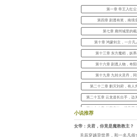
第一章 帝王入红尘
第四章 剧透有奖，南境
第七章 廊州城里的
第十章 鸿蒙剑主，一介凡人之
第十三章 东方魔稻，妖
第十六章 剧透人物，奇
第十九章 九转火灵丹，
第二十二章 剿灭刘府，有人
第二十五章 云龙道长出手，边
第二十八章 林家变故，撞见黑
小说推荐
第三十一章 神医无策，
女帝：夫君，你竟是魔教教主？
第三十四章 天机阁供奉在廊
关辰穿越异世界，和一名凡俗