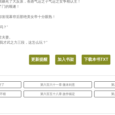
就碾死了大反派，各路气运之子气运之女争相认主！
了门的顺遂！
却发现幕帘后那绝美女帝十分眼熟！
吗？”
世夫妻。
我才武之力三段，这怎么玩？”
更新提醒
加入书架
下载本书TXT
变了
第六百六十一章 微末剑意
第
得不错
第六百五十八章 故作镇定
第