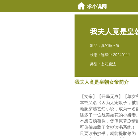
我夫人竟是皇
出品：真的睡不够
状态：连载中 20240111
类型：玄幻魔法
我夫人竟是皇朝女帝简介
【女帝】【开局无敌】【单女
本书又名《因为太宠娘子，被
顾澜穿越玄幻小说，成为一名
还多了一位貌美如花的小娇妻
本想安稳苟住，凭借原著剧情
可偏偏加载了文抄读书系统！
只要读书抄书，就能提取修为