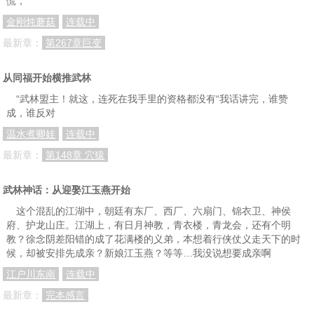
慌，
金刚炖蘑菇
连载中
最新章：
第267章巨变
从同福开始横推武林
“武林盟主！就这，连死在我手里的资格都没有“我话讲完，谁赞
成，谁反对
温水煮卿娃
连载中
最新章：
第148章 穴猿
武林神话：从迎娶江玉燕开始
这个混乱的江湖中，朝廷有东厂、西厂、六扇门、锦衣卫、神侯
府、护龙山庄。江湖上，有日月神教，青衣楼，青龙会，还有个明
教？徐念阴差阳错的成了花满楼的义弟，本想着行侠仗义走天下的时
候，却被安排先成亲？新娘江玉燕？等等…我没说想要成亲啊
江户川东南
连载中
最新章：
完本感言