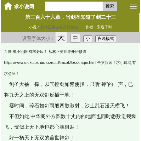
搜索
第三百六十六章，当剑圣知道了剑二十三
小说：
从林正英世界开始修道
作者：安逸子时
大
中
设置字体大小：
小
夜晚模式
百度 求小说网 有求必应！ 从林正英世界开始修道
https://www.qiuxiaoshuo.cc/read/imcok/fosskmqm.html 全文阅读！求小说网,有
求必应！
剑圣大袖一挥，以气控剑如臂使指，只听“铮”的一声，已
将九天之上的无双剑反插于地！
霎时间，碎石如剑雨般四散激射，沙土乱石漫天横飞！
不但如此,中华阁外方圆数十丈内的地面也同时悉数迸裂爆
飞，恍似上天下地也都心胆俱裂！
好一柄天下无双的盖世神剑！