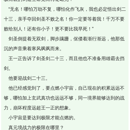
“无名！哪怕万劫不复，哪怕化作飞灰，我也必定悟出剑二
十三，亲手夺回剑圣不败之名！你一定要等着我！千万不要
败给别人！还有你小子！更不要比我早死！”
剑圣倒提着无双剑，脚步蹒跚，伛偻着渐行渐远，他那低
沉的声音乘着寒风飒飒而来。
王一正告诉了剑圣剑二十三，而且他也不准备用雄霸去挡
剑。
他要迎战剑二十三。
他已经感觉到了，要点燃小宇宙，自己现在的积累远远不
够，哪怕加上玄武真功也远远不够，同一境界能够达到的战
力，崩坏程度远超王一正的想象。
小宇宙是要达到极限才能点燃的。
真元境战力的极限在哪里？