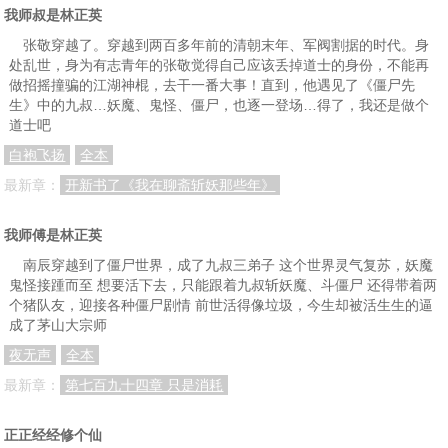
我师叔是林正英
张敬穿越了。穿越到两百多年前的清朝末年、军阀割据的时代。身
处乱世，身为有志青年的张敬觉得自己应该丢掉道士的身份，不能再
做招摇撞骗的江湖神棍，去干一番大事！直到，他遇见了《僵尸先
生》中的九叔…妖魔、鬼怪、僵尸，也逐一登场…得了，我还是做个
道士吧
白袍飞扬
全本
最新章：
开新书了《我在聊斋斩妖那些年》
我师傅是林正英
南辰穿越到了僵尸世界，成了九叔三弟子 这个世界灵气复苏，妖魔
鬼怪接踵而至 想要活下去，只能跟着九叔斩妖魔、斗僵尸 还得带着两
个猪队友，迎接各种僵尸剧情 前世活得像垃圾，今生却被活生生的逼
成了茅山大宗师
夜无声
全本
最新章：
第七百九十四章 只是消耗
正正经经修个仙