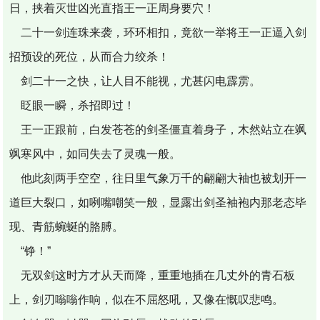
日，挟着灭世凶光直指王一正周身要穴！
二十一剑连珠来袭，环环相扣，竟欲一举将王一正逼入剑
招预设的死位，从而合力绞杀！
剑二十一之快，让人目不能视，尤甚闪电霹雳。
眨眼一瞬，杀招即过！
王一正跟前，白发苍苍的剑圣僵直着身子，木然站立在飒
飒寒风中，如同失去了灵魂一般。
他此刻两手空空，往日里气象万千的翩翩大袖也被划开一
道巨大裂口，如咧嘴嘲笑一般，显露出剑圣袖袍内那老态毕
现、青筋蜿蜒的胳膊。
“铮！”
无双剑这时方才从天而降，重重地插在几丈外的青石板
上，剑刃嗡嗡作响，似在不屈怒吼，又像在慨叹悲鸣。