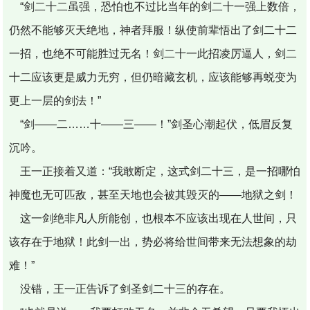
“剑二十二虽强，恐怕也不过比当年的剑二十一强上数倍，
仍然不能够灭天绝地，神者拜服！纵使前辈悟出了剑二十二
一招，也绝不可能胜过无名！剑二十一此招凌厉逼人，剑二
十二应该更是威力无穷，但仍暗藏玄机，应该能够再蜕变为
更上一层的剑法！”
“剑――二……十――三――！”剑圣心潮起伏，低眉反复
沉吟。
王一正接着又道：“我敢断定，这式剑二十三，是一招哪怕
神魔也无可匹敌，甚至天地也会被其毁灭的――地狱之剑！
这一剑绝非凡人所能创，也根本不应该出现在人世间，只
该存在于地狱！此剑一出，势必将给世间带来无法想象的劫
难！”
没错，王一正告诉了剑圣剑二十三的存在。