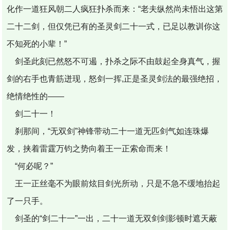
化作一道狂风朝二人疯狂扑杀而来：“老夫纵然尚未悟出这第
二十二剑，但仅凭已有的圣灵剑二十一式，已足以教训你这
不知死的小辈！”
剑圣此刻已然怒不可遏，扑杀之际不由鼓起全身真气，握
剑的右手也青筋迸现，怒剑一挥,正是圣灵剑法的最强绝招，
绝情绝性的――
剑二十一！
刹那间，“无双剑”神锋带动二十一道无匹剑气如连珠爆
发，挟着雷霆万钧之势向着王一正索命而来！
“何必呢？”
王一正丝毫不为眼前炫目剑光所动，只是不急不缓地抬起
了一只手。
剑圣的“剑二十一”一出，二十一道无双剑剑影顿时遮天蔽