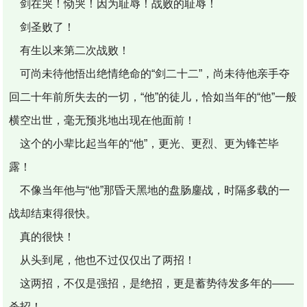
剑在哭！恸哭！因为耻辱！战败的耻辱！
剑圣败了！
有生以来第二次战败！
可尚未待他悟出绝情绝命的“剑二十二”，尚未待他亲手夺
回二十年前所失去的一切，“他”的徒儿，恰如当年的“他”一般
横空出世，毫无预兆地出现在他面前！
这个的小辈比起当年的“他”，更光、更烈、更为锋芒毕
露！
不像当年他与“他”那昏天黑地的盘肠鏖战，时隔多载的一
战却结束得很快。
真的很快！
从头到尾，他也不过仅仅出了两招！
这两招，不仅是强招，是绝招，更是蓄势待发多年的――
杀招！