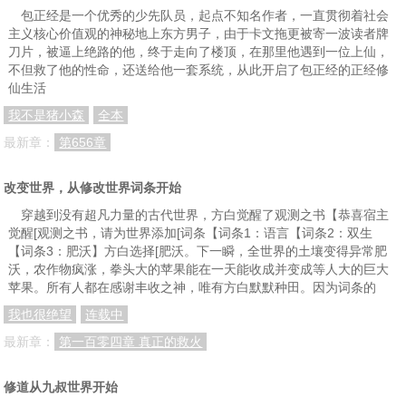
包正经是一个优秀的少先队员，起点不知名作者，一直贯彻着社会
主义核心价值观的神秘地上东方男子，由于卡文拖更被寄一波读者牌
刀片，被逼上绝路的他，终于走向了楼顶，在那里他遇到一位上仙，
不但救了他的性命，还送给他一套系统，从此开启了包正经的正经修
仙生活
我不是猪小森
全本
最新章：
第656章
改变世界，从修改世界词条开始
穿越到没有超凡力量的古代世界，方白觉醒了观测之书【恭喜宿主
觉醒[观测之书，请为世界添加[词条【词条1：语言【词条2：双生
【词条3：肥沃】方白选择[肥沃。下一瞬，全世界的土壤变得异常肥
沃，农作物疯涨，拳头大的苹果能在一天能收成并变成等人大的巨大
苹果。所有人都在感谢丰收之神，唯有方白默默种田。因为词条的
我也很绝望
连载中
最新章：
第一百零四章 真正的救火
修道从九叔世界开始