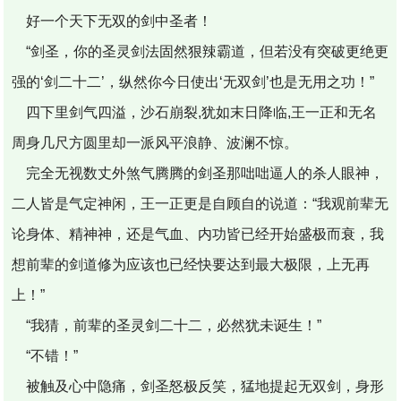
好一个天下无双的剑中圣者！
“剑圣，你的圣灵剑法固然狠辣霸道，但若没有突破更绝更
强的‘剑二十二’，纵然你今日使出‘无双剑’也是无用之功！”
四下里剑气四溢，沙石崩裂,犹如末日降临,王一正和无名
周身几尺方圆里却一派风平浪静、波澜不惊。
完全无视数丈外煞气腾腾的剑圣那咄咄逼人的杀人眼神，
二人皆是气定神闲，王一正更是自顾自的说道：“我观前辈无
论身体、精神神，还是气血、内功皆已经开始盛极而衰，我
想前辈的剑道修为应该也已经快要达到最大极限，上无再
上！”
“我猜，前辈的圣灵剑二十二，必然犹未诞生！”
“不错！”
被触及心中隐痛，剑圣怒极反笑，猛地提起无双剑，身形