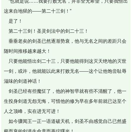
“也就是说……我要打败无名，并非全无希望，只要我悟出
这来自地狱的――第二十三剑！”
是了！
第二十三剑！圣灵剑法中的剑二十三！
垂垂老矣的剑圣已然逐渐势衰，他与无名之间的差距只会
随时间推移越来越大！
只要他能悟出剑二十三，只要他能得到这灭天绝地的灭世
一剑，或许，他就能以此来打败无名――这个让他饱尝耻辱
滋味的剑道神话！
剑圣已经有些魔怔了，他的神智早就有些不清醒了，他一
生投身剑道无怨无悔，可惜他的修为早在多年前就已达至个
人之顶峰，实在进无可进！
如今骤闻王一正一语道破天机，剑圣不由感觉自己已然盛
极而衰的剑道生命竟而再绽曙光！