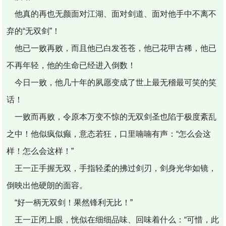
他真的再也无颜面对江湖、面对剑道、面对他手中不离不
弃的“无双剑”！
他已一败再败，而且他已白发苍苍，他已花甲古稀，他已
不再年轻，他的生命已经进入倒数！
今日一败，他几十年的夙愿变成了世上最无稽最可笑的笑
话！
一败而再败，令原本万变不惊的无双剑圣也陷于极度紊乱
之中！他似疯似癫，意态若狂，口里喃喃有声：“怎么会这
样！怎么会这样！”
王一正手握无双，手指轻柔的拂过剑刃，剑身光华如镜，
倒映出他硬朗的面容。
“好一柄无双剑！果然锋利无比！”
王一正闭上眼，恍似在细细品味、回味着什么：“可惜，此