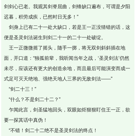
剑剑心已老。我观其剑脊屈曲，剑锋缺口遍布，可谓是夕阳
迟暮，积劳成疾，已然时日无多！”
剑身上已有二十一处大缺口，若是王一正没猜错的话，这
便是圣灵剑法诞生到剑二十一的二十一处破绽。
王一正微微摇了摇头，随手一掷，将无双剑斜斜插在地
面，开口道：“独孤前辈，我听闻当年之战，‘圣灵剑法’仍然
未尽，应该还有更大的创造余地，而且最后可能演变而成一
式足可灭天绝地、强绝天地人三界的无敌剑法――”
“剑二十三！”
“什么？不是剑二十二？”
乍闻此言，剑圣猛地回头，双眼如炬狠狠盯住王一正，欲
要一探其话中真伪！
“不错！剑二十二绝不是圣灵剑法的终点！