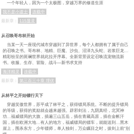
一个年轻人，因为一个太极图，穿越万界的修道生涯
我不是小道士
连载中
最新章：
115显灵
从召唤哥布林开始
当某一天一座现代城市穿越到了异世界，每个人都拥有了属于自己
的召唤之书。哥布林、地精、巨魔、沙虫、沼泽九头蛇、岩浆巨龙…
精彩纷呈的斑斓世界就此拉开序幕。全新背景设定召唤流宠物流新
书。收服、生存、冒险、战斗—新书求支持
海洋精灵
连载中
最新章：
第三百三十章 埋伏
从林平之开始镖行天下
穿越笑傲世界，苏平成了林平之，获得镖局系统。不断的提升镖局
的等级，获得的奖励就会越来越强。辟邪剑法，九阴真经，北冥神
功…福威镖局的大旗，插遍三山五岳，插在青藏高原，插在金帐汗
国，插在欧洲大地…有人的地方，福威镖局的镖车，就能送到…黑木
崖上，围杀东方，少年镖师，单人独剑，万众瞩目之时，拔剑上前“别