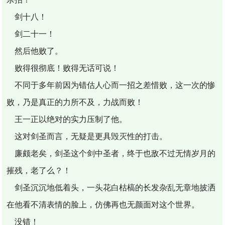
剑十八！
剑二十一！
然后他败了。
败得很彻底！败得无话可说！
不同于多年前因为错估人心而一招之差惜败，这一次的惨
败，乃是真正的力所不及，力战而败！
王一正以绝对的实力压制了他。
这对剑圣而言，无疑是更具毁灭性的打击。
廉颇老矣，剑圣这个剑中圣者，终于也敌不过无情岁月的
摧残，老了么？！
剑圣沉沉地低着头，一头花白枯槁的长发杂乱无章地披洒
在他看不清表情的脸上，仿佛再也无颜面对这个世界。
没错！