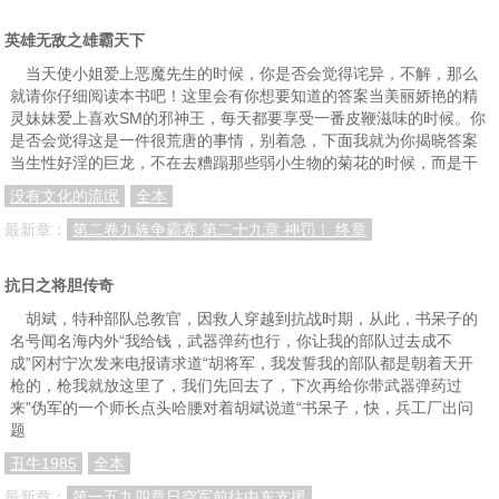
036.部长（中）
037.部长（下）
038.参加机甲大赛（一）
英雄无敌之雄霸天下
039.参加机甲大赛（二）
040.参加机甲大赛（三）
041.参加机甲大赛（四）
当天使小姐爱上恶魔先生的时候，你是否会觉得诧异，不解，那么
042参加机甲大赛（五）
043.参加机甲大赛（六）
044.参加机甲大赛（七）
就请你仔细阅读本书吧！这里会有你想要知道的答案当美丽娇艳的精
灵妹妹爱上喜欢SM的邪神王，每天都要享受一番皮鞭滋味的时候。你
045.参加机甲大赛（八）
046.参加机甲大赛（九）
047.参加机甲大赛（十）
是否会觉得这是一件很荒唐的事情，别着急，下面我就为你揭晓答案
当生性好淫的巨龙，不在去糟蹋那些弱小生物的菊花的时候，而是干
048.参加机甲大赛（十一）
049.参加机甲大赛（十二）
050.参加机甲大赛（十三）
没有文化的流氓
全本
051.参加机甲大赛（十四）
052.参加机甲大赛（终）
053.对过去，进行告别
最新章：
第二卷九族争霸赛 第二十九章 神罚！ 终章
001.劫后余生
002.新型虫族（一）
003.新型虫族（二）
抗日之将胆传奇
004.新型虫族（三）
005.集市任务（一）
006.集市任务（二）
胡斌，特种部队总教官，因救人穿越到抗战时期，从此，书呆子的
007.黄石洞——美人蛇
008.黄石洞——侏儒帐房
009.黄石洞——祖母
名号闻名海内外“我给钱，武器弹药也行，你让我的部队过去成不
成”冈村宁次发来电报请求道“胡将军，我发誓我的部队都是朝着天开
010.黄石洞——妇人
011.黄石洞——黄四爷
012.一班
枪的，枪我就放这里了，我们先回去了，下次再给你带武器弹药过
来”伪军的一个师长点头哈腰对着胡斌说道“书呆子，快，兵工厂出问
013.记忆金属
014.能源问题
015.出路
题
016.救援部队——与帝国之间的较量
017.救援部队——惊天秘密
018.救援部队——复合弓
丑牛1985
全本
019.救援部队——办法
020.救援部队——小插曲
021.救援部队——选择
最新章：
第一五九四章日空军前往中东支援