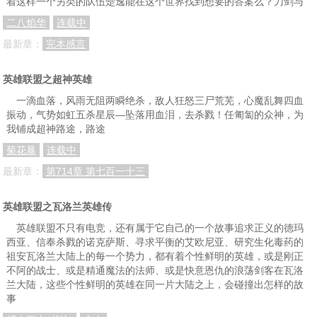
着这样一个另类的队伍楚逸能在这个世界找到想要的答案么？刀剑与
031.炎烈的傲娇气场
032.不经意之间的改变
033.被错的亚利导师
二八焰华
连载中
034.所谓的全能型智能管家
035.各自的心思
036.今天的晨练好热闹的说
最新章：
完本感言
037.大手牵小手（求收藏求票票啊~）
038.关于罗晓晓的惩罚（上）求票票啊~
039.关于罗晓晓的惩罚（中）求票票啊~
英雄联盟之超神英雄
040.关于罗晓晓的惩罚（下）求票票啊~
041.所谓的目的
042.逛街？逛街！
一滴血落，风雨无阻两瞬绝杀，敌人狂怒三尸荒芜，心魔乱舞四血
043.衣服
044.逛街风波（一）
045.逛街风波（二）
振动，气势如虹五杀星辰—坠落用血泪，去杀戮！任匍匐的众神，为
我铺成超神路途，路途
046.逛街风波（三）
047.逛街风波（四）
048.逛街风波（五）
菊花暴
连载中
049.逛街风波（六）
050.星耀帝国的兵
051.帝国影子部队首长虚锦天（上）
最新章：
第714章 第七百一十三
052.帝国影子部队首长虚锦天（下）
053.暴走的基因兽（一）
054.暴走的基因兽（二）嗷嗷嗷，求票票
英雄联盟之瓦洛兰英雄传
055.暴走的基因兽（三）
056.暴走的基因兽（四）
057.暴走的基因兽（五）
英雄联盟不只有电竞，还有属于它自己的一个故事追求正义的德玛
058.暴走的基因兽（六）
059.暴走的基因兽（七）
060.罗晓晓的昏迷与虚锦天的逃脱
西亚、信奉杀戮的诺克萨斯、寻求平衡的艾欧尼亚、研究生化毒药的
祖安瓦洛兰大陆上的每一个势力，都有着个性鲜明的英雄，或是刚正
061.金睛魔虎
062.所谓糊弄
063.罗晓晓的算计（上）
不阿的战士、或是精通魔法的法师、或是快意恩仇的浪荡剑客在瓦洛
064.罗晓晓的算计（下）
065.关于炎烈
066.赛前准备
兰大陆，这些个性鲜明的英雄在同一片大陆之上，会碰撞出怎样的故
事
067.赛前相处
068.尤尔尉士
069.炎烈的选择