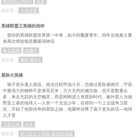
桶大闲人(书坊)
全本
070.亚利的打算
001.胜利
002.只是脱力而已
最新章：
今天没更
003.两份来自军部的通知书
004
005.顶头上司林宇
英雄联盟之英雄的信仰
006.入门考验
007.会议（上）
008.会议（中）
曾经的英雄联盟世界第一中单，如今的颓废青年。四年后他卷土重
009.会议（下）
010.给发动机开个天窗（上）
011.给发动机开个天窗（中）
来再次缔造电竞圈最强神话
暴走团团
连载中
012.给发动机开个天窗（下）
013.通知：前往前线
014.激战（上）
最新章：
番外 番外5
015.激战（下）
016.漏网之鱼（一）
017.漏网之鱼（二）
018.漏网之鱼（三）
019.漏网之鱼（四）
020.漏网之鱼（五）
星际大英雄
疯子老头逢人就说，他当过机甲战斗兵，也做过星际雇佣兵，宇宙
021.漏网之鱼（六）
022.漏网之鱼（七）
023.漏网之鱼（八）
中最强大的物种不是身高百米，力大无穷的威尔族，也不是数量众
024.漏网之鱼（九）
025.漏网之鱼（十）
026.集市
多，来去无踪的太空幽灵，而是刚刚进入准星际时代，被外星人当做
野蛮土著的地球人—人类一个无业少年，在得到一个上古战争卫星
027.集市随机任务（一）
028.集市随机任务（一）
029.集市随机任务（三）
后，开始了他那传奇的星际之旅，他最终诠释了疯子老头的话—地球
人才是
030.集市随机任务（四）
031.所谓的荣耀回归（上）
032.所谓的荣耀回归（中）
万世尘埃
全本
033..所谓的荣耀回归（下）前篇
034.所谓的荣耀回归（下）后篇
035.部长（上）
最新章：
第三百九十四章 最后的决战