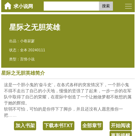
搜索
星际之无胆英雄
出品：小巷寂寥
状态：全本 20240111
类型：言情小说
星际之无胆英雄简介
这是一个胆小鬼的‘奋斗史’，在各式各样的突发情况下，一个胆小鬼
不得不走出了自己的小天地，慢慢的坚强了了起来，一步一步的在军
队中取得了自己的荣耀，在星际中创造了一个让她做梦都不敢想的属
于她的辉煌。
软弱不可怕，可怕的是你停下了脚步，并且还没有人愿意推你一
把……
加入书架
下载本书TXT
全部章节
开始阅读
更新提醒