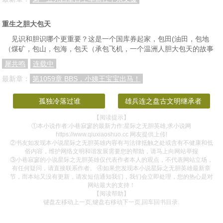
022救援部队——虚家
023救援部队——指派
024.救援部队——信息传递带来的后续
重生之胆大包天
025.救援部队——各就各位
026.救援部队——预备！
027.自救——开始
见识和胆识哪个更重要？这是一个国库券起家，包田(油田，包地
（煤矿，包山，包海，包天（承包飞机，一个温洲人胆大包天的故事
自救——谋划
自救——大战前期
自救——大战前期2
犀共鸣
连载中
自救——多尔之死
会面
认可，没那么简单——试探
最新章：
第1059章 BBS，小姨王宝宝出马！
认可，没那么简单——计策
认可，没那么简单——抉择
认可，没那么简单——陛下的疯狂
孤独冷落过谁
雄兵连之盘古文明继承者
认可，没那么简单——谈条件
认可，没那么简单——阴谋？
认可，没那么简单——星云
【阅读提示】
半虫族
什么鬼？！！！
Dream
①本小说作者:小巷寂寥的最新力作:星际之无胆英雄,求小说网
https://www.qiuxiaoshuo.cc 网友提供上传!
荒星探测
庞大母虫（上）
庞大母虫（下）
②书友如发现本小说星际之无胆英雄内容有与法律抵触之处或含有不健康和低
俗内容，维护网络文明和谐发展需要您的帮助，请马上向网站举报
来自上一世的礼物
Pioneer
商议
③小巷寂寥的小说星际之无胆英雄仅代表作者本人的观点，不代表网站立场，
有任何疑问，请直接联系作者。 ④如果您发现本小说星际之无胆英雄最新章
关于能源武器的问题
空间里有
所谓的，胆结石
节，而本站又没有更新，请发短信通知我们，我们会立即处理，您的热心是对
网站最大的支持！
奖励，还真是一个问题
集市的半机械店长
收下机械店长
【阅读帮助】
键盘左移动上一页,键盘右移动下一页,回车回书目录.
终于现身的任务
智能程序的由来
滴滴，进入备战状态