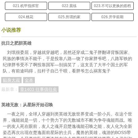
021.机甲指挥官
022.晨练
023.不可以更换的搭档
024.桃花
025.所谓的家
026.开学前期
001.炎烈的小心思
002.走廊中的血腥味
003.多拉虫穴
小说推荐
004,搭档
005.丢脸与长脸
006.积攒力量
抗日之肥胆英雄
007.因为冲动发生的惨案
008.处理结果——连坐
009.来自学校的惩罚（上）
刘氓很委屈，穿越就穿越吧，居然还穿成二鬼子胖翻译背叛国家、
民族的事情决不能干，于是投靠八路—饶了你家胖爷吧，八路军铁的
010.来自学校的惩罚（中）
011.来自学校的惩罚（下）
012.惜才的亚利
纪律胖爷受不了啊投靠国军—别搞笑了，这支丢了大半个国土的军
队，有前途吗得，拉杆子自己干呗，看胖爷怎么祸害鬼子
013.魔法与斗气
014.来自指挥官系的挑战
015.可爱少年锦尼恩
贴身大叔
全本
016.炎烈的干预
017.赌约
018.丛林机甲作战（上）
最新章：
章1403 往事俱往矣
019.丛林机甲作战（中）
020.丛林机甲作战（下）
021.炎烈的思量
英雄无敌：从星际开始召唤
022.宁多做无过错
023.亚利的语出惊人
024.沉寂已久的能量本源
一夜之间，全球人穿越到类英雄无敌世界变成一阶小兵。在这个世
025.神出鬼没的能量本源任务
026.亚利的打算
027.罗晓晓遇袭
界，魂能就是一切，十个势力下的无数城市不断为争夺魂能而战。唯
一的友人死在眼前，友人之魂开启楚逸魂能召唤之能，友人化为全新
028.炎烈的决定
029.睡过去的情节
030.八颗红皮鸡蛋
姿态再次出现在楚逸面前星际的士兵，魔兽的英雄，魂游的BOSS带