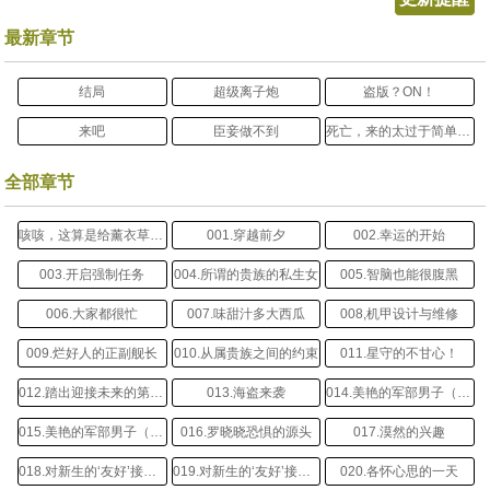
最新章节
结局
超级离子炮
盗版？ON！
来吧
臣妾做不到
死亡，来的太过于简单了。
全部章节
咳咳，这算是给薰衣草童鞋开的单章吗？
001.穿越前夕
002.幸运的开始
003.开启强制任务
004.所谓的贵族的私生女
005.智脑也能很腹黑
006.大家都很忙
007.味甜汁多大西瓜
008,机甲设计与维修
009.烂好人的正副舰长
010.从属贵族之间的约束
011.星守的不甘心！
012.踏出迎接未来的第一步
013.海盗来袭
014.美艳的军部男子（上）
015.美艳的军部男子（下）
016.罗晓晓恐惧的源头
017.漠然的兴趣
018.对新生的‘友好’接待（上）
019.对新生的‘友好’接待（下）
020.各怀心思的一天