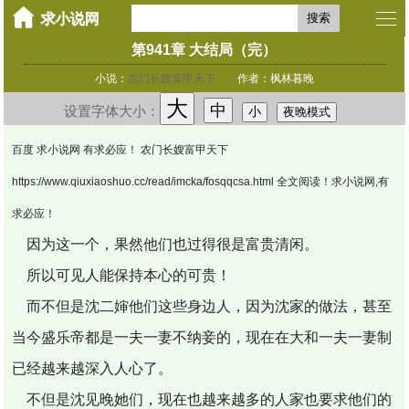
搜索
第941章 大结局（完）
小说：
农门长嫂富甲天下
作者：枫林暮晚
大
中
设置字体大小：
小
夜晚模式
百度 求小说网 有求必应！ 农门长嫂富甲天下
https://www.qiuxiaoshuo.cc/read/imcka/fosqqcsa.html 全文阅读！求小说网,有
求必应！
因为这一个，果然他们也过得很是富贵清闲。
所以可见人能保持本心的可贵！
而不但是沈二婶他们这些身边人，因为沈家的做法，甚至
当今盛乐帝都是一夫一妻不纳妾的，现在在大和一夫一妻制
已经越来越深入人心了。
不但是沈见晚她们，现在也越来越多的人家也要求他们的