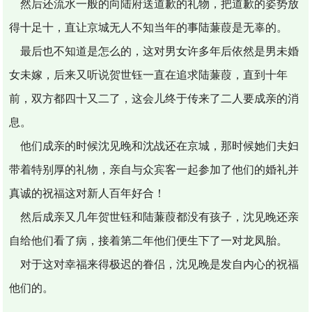
然后还流水一般的向陆府送道歉的礼物，把道歉的姿势放
得十足十，直让京城无人不知当年的事陆蒹葭是无辜的。
最后也不知道是怎么的，这对男女许多年后依然是男未婚
女未嫁，后来又听说贺世钰一直在追求陆蒹葭，直到十年
前，双方都四十又二了，这会儿终于传来了二人要成亲的消
息。
他们成亲的时候沈见晚和沈战还在京城，那时候她们夫妇
带着特别厚的礼物，亲自与众宾客一起参加了他们的婚礼并
真诚的祝福这对新人百年好合！
然后成亲又几年贺世钰和陆蒹葭都没有孩子，沈见晚还亲
自给他们看了病，接着第二年他们便生下了一对龙凤胎。
对于这对幸福来得极迟的眷侣，沈见晚是发自内心的祝福
他们的。
…………