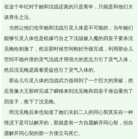
在这个年纪对于她和沈战还真的只是青年，只能是和他们大
谈养生之法。
当然让他们也学她和沈战引灵入体是不可能的，当年她们
能够引灵入体也是机缘巧合之下沈战被入魔的四皇子要杀沈
见晚给刺激了，然后那时候空间刚好升级完成，利用那会儿
空间不稳外泄的灵气沈战才用强大的意志力引了灵气入体，
然后沈见晚是跟着受益也引了灵气入体的。
那会儿引灵入体的沈战武力值得到了一个巨大的突破，然
后竟像大王那样完成了瞬移来到沈见晚和四皇子身边重伤了
四皇子，救下了沈见晚。
而沈见晚后来也知道了她们夫妇二人的同心契其实在一种
情况下是可以解开的，那就是有一方自愿解开同心契，但自
愿解开同心契的那一方便立马死亡。