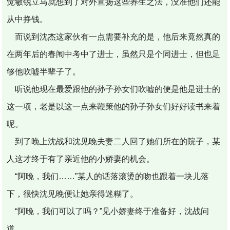
觉敏锐立马就想到了对外宣扬这些养生之法，没准他们还能
从中挣钱。
而说到沈杰这家伙有一点需要补充的是，他后来竟然真的
在两年后的春闱中考中了进士，虽然只是个同进士，但也足
够他吹嘘半辈子了。
听说他现在最爱跟他的孙子孙女们吹嘘的便是他是进士的
这一项，老是以这一点来鞭策他的孙子孙女们好好读书来着
呢。
到了晚上沈战和沈见晚夫妻二人回了她们所在的院子，某
人这才终于有了亲近他的小娇妻的机会。
“阿晚，我们……”某人的话落滚烫的吻也跟着一块儿落
下，很快沈见晚便让她亲得迷糊了。
“阿晚，我们可以了吗？”见小娇妻终于准备好，沈战问
道。