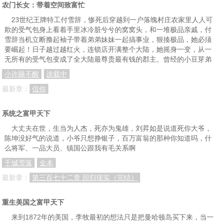
农门长女：带着空间致富忙
23世纪王牌特工付雪辞，惨死后穿越到一户落魄村庄农家里人人可
欺的受气包身上看着手里冰冷脏兮兮的窝窝头，和一堆极品亲戚，付
雪辞当机立断撸起袖子带着弟弟妹妹一起搞事业，狠揍极品，她必须
要崛起！日子越过越红火，连锁店开满整个大陆，她摇身一变，从一
无所有的受气包变成了全大陆最尊贵最有钱的郡主。曾经的小豆芽弟
小许睡不醒
连载中
最新章：
信你
系统之富甲天下
大丈夫在世，生当为人杰，死亦为鬼雄，刘昇如是说道死你大爷，
陈坤没好气的说道，小爷只想挣银子，百万富翁的那种你知道吗，什
么将军、一品大员、镇国公跟我有毛关系啊
千城雪落
全本
最新章：
第三百七十二章 回归现实（完结）
重生美国之富甲天下
来到1872年的美国，李牧最初的想法只是把曼哈顿岛买下来，当一