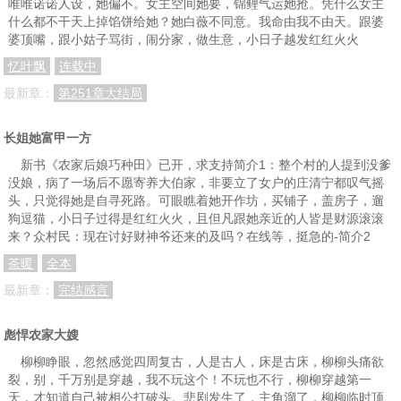
唯唯诺诺人设，她偏不。女主空间她要，锦鲤气运她抢。凭什么女主
什么都不干天上掉馅饼给她？她白薇不同意。我命由我不由天。跟婆
婆顶嘴，跟小姑子骂街，闹分家，做生意，小日子越发红红火火
忆叶飘
连载中
最新章：
第251章大结局
长姐她富甲一方
新书《农家后娘巧种田》已开，求支持简介1：整个村的人提到没爹
没娘，病了一场后不愿寄养大伯家，非要立了女户的庄清宁都叹气摇
头，只觉得她是自寻死路。可眼瞧着她开作坊，买铺子，盖房子，遛
狗逗猫，小日子过得是红红火火，且但凡跟她亲近的人皆是财源滚滚
来？众村民：现在讨好财神爷还来的及吗？在线等，挺急的-简介2
茶暖
全本
最新章：
完结感言
彪悍农家大嫂
柳柳睁眼，忽然感觉四周复古，人是古人，床是古床，柳柳头痛欲
裂，别，千万别是穿越，我不玩这个！不玩也不行，柳柳穿越第一
天，才知道自己被相公打破头。悲剧发生了，主角溜了，柳柳临时顶