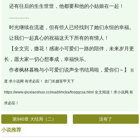
还有往后的生生世世，他都要和他的小姑娘在一起！
…………
时光继续在流逝，但有些人已经找到了她们永恒的幸福。
让我们一起真心的祝福这天下所有的有情人！
【全文完，撒花！感谢小可爱们一路的陪伴，未来岁月更
长，愿大家一切心想事成，幸福快乐。
作者枫林暮晚与小可爱们说声全书结局啦，爱你们～】
百
度 求小说网 有求必应！ 农门长嫂富甲天下
https://www.qiuxiaoshuo.cc/read/imcka/fosqqcsa.html 全文阅读！求小说网,有
求必应！
第940章 大结局（二）
没有了
小说推荐