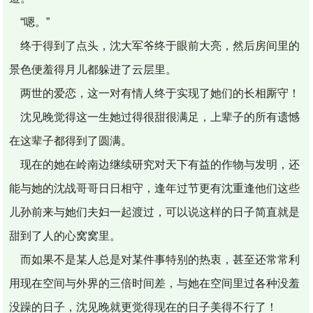
“嗯。”
终于得到了点头，沈大军爷终于眼前大亮，然后房间里的
景色便羞得月儿都躲进了云层里。
两世的爱恋，这一对有情人终于实现了她们的长相厮守！
沈见晚觉得这一生她过得很甜很满足，上辈子的所有遗憾
在这辈子都得到了圆满。
现在的她在岭南边继续研究对天下有益的作物与发明，还
能与她的沈战哥哥日日相守，逢年过节更有沈重逢他们这些
儿孙前来与她们夫妇一起渡过，可以说这样的日子简直就是
甜到了人的心窝窝里。
而如果不是某人总是对某件事特别的热衷，甚至还常常利
用现在空间与外界的三倍时间差，与她在空间里过各种没羞
没躁的日子，沈见晚就更觉得现在的日子美得不行了！