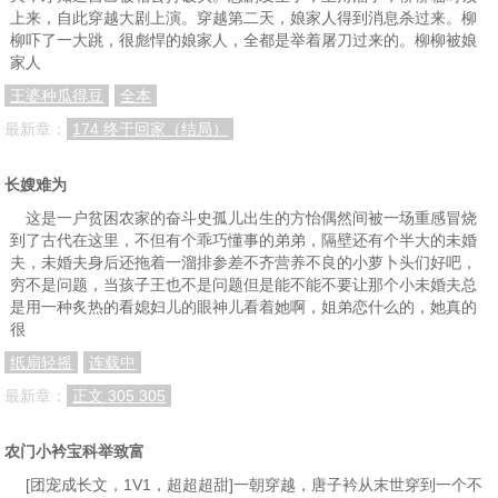
上来，自此穿越大剧上演。穿越第二天，娘家人得到消息杀过来。柳
柳吓了一大跳，很彪悍的娘家人，全都是举着屠刀过来的。柳柳被娘
家人
王婆种瓜得豆
全本
最新章：
174 终于回家（结局）
长嫂难为
这是一户贫困农家的奋斗史孤儿出生的方怡偶然间被一场重感冒烧
到了古代在这里，不但有个乖巧懂事的弟弟，隔壁还有个半大的未婚
夫，未婚夫身后还拖着一溜排参差不齐营养不良的小萝卜头们好吧，
穷不是问题，当孩子王也不是问题但是能不能不要让那个小未婚夫总
是用一种炙热的看媳妇儿的眼神儿看着她啊，姐弟恋什么的，她真的
很
纸扇轻摇
连载中
最新章：
正文 305 305
农门小衿宝科举致富
[团宠成长文，1V1，超超超甜]一朝穿越，唐子衿从末世穿到一个不