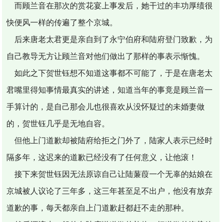
而顾兰音在那次的赏花宴上事发后，她干过的丰功厚绩很
快便风一样的传遍了整个京城。
后来唐老太君更是亲自到了永宁伯府和陆府登门致歉，为
自己教导无方让顾兰音对他们做出了那样的事表示惭愧。
如此之下贺世钰想不知道这事都不可能了，于是在唐老太
君嘴里得知事情最真实的讲述，知道当年的事竟是顾兰音一
手算计的，是自己那会儿也很喜欢从没怀疑过的未婚妻做
的，贺世钰几乎是无地自容。
但他上门道歉却被陆府给拒之门外了，陆家人表示已经时
隔多年，这迟来的道歉已经没有了任何意义，让他滚！
接下来贺世钰因无法原谅自己让陆蒹葭一个无辜的姑娘在
京城被人议论了三年多，这三年甚至足不出户，他没有放弃
道歉的事，每天都亲自上门道歉赶都赶不走的那种。