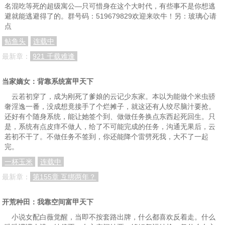
名混吃等死的超级寓公—只可惜身在这个大时代，有些事不是你想逃
避就能逃避得了的。群号码：519679829欢迎来吹牛！另：玻璃心请
点
鲇鱼头
连载中
最新章：
921 千载难逢
当家嫡女：背靠系统富甲天下
云若初穿了，成为刚死了爹娘的云记少东家。本以为能做个米虫骄
奢淫逸一番，没成想竟接手了个烂摊子，就这还有人绞尽脑汁要抢。
还好有个随身系统，能让她签个到、做做任务换点东西起死回生。只
是，系统有点皮痒不做人，给了不可能完成的任务，沟通无果后，云
若初不干了。不做任务不签到，你还能降个雷劈死我，大不了一起
完。
一杯玉米
连载中
最新章：
第155章 互绑两年？
开荒种田：我靠空间富甲天下
小说女配白薇觉醒，当即不按套路出牌，什么都喜欢反着走。什么