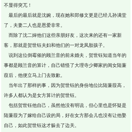
不显得突兀！
最后的最后就是沈婉，现在她和郑修文更是已经儿孙满堂
了，夫妻二人也是恩爱非常。
而除了沈二婶他们这些亲朋好友，这次来的还有一家新
客，那就是贺世钰夫妇和他们的一对龙凤胎孩子。
说到这位倒霉催的顾兰音的前未婚夫，贺世钰知道当年的
事都是顾兰音的算计，自己错怪了大理寺少卿家的闺女陆蒹
葭后，他便立马上门去致歉。
当年出了那样的事，因为贺世钰的身份地位比陆蒹葭高，
许多人都认为是女方算计的贺世钰。
包括贺世钰他自己，虽然他没有明说，但心里也是怀疑是
陆蒹葭为了嫁给自己设的局，好在女方那会儿也没有让他娶
自己，如此贺世钰这才躲去了边关。