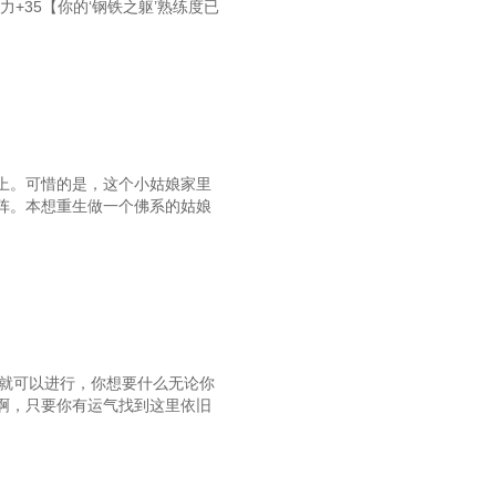
力+35【你的‘钢铁之躯’熟练度已
十章：流浪汉与山本涉夏
第九十三章：幻月玫樱
九十六章：月球与新员工
九十九章：岗位与骑马
一百零二章：刑道寺家
上。可惜的是，这个小姑娘家里
阵。本想重生做一个佛系的姑娘
一百零五章：急与不急
一百零八章：江海望山
百一十一章：低调与高调
第一百一十四章：账单
一十七章：【长生不老药】
易就可以进行，你想要什么无论你
啊，只要你有运气找到这里依旧
一百二十章：期待与喜悦
一百二十三章：有点早
百二十六章：我杀都杀完了