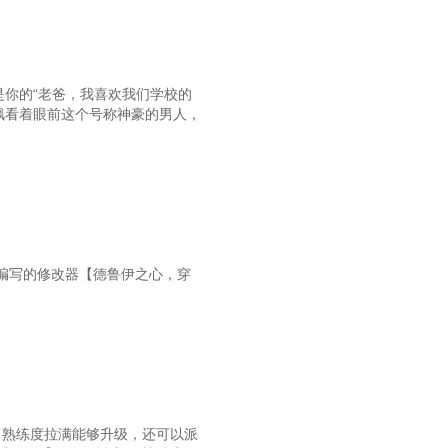
第五十七章：填写资料
章：礼仪与行为举止的标准
是你的“老爸，我喜欢我们学校的
于本书与本人的大致情况
枫看着眼前这个号称神豪的男人，
五章：当然是为了你呀！！
第六十八章：自拍照
十一章：被陨石爆破掉了
七十四章：公司的名字
编写的修改器【德鲁伊之心，穿
章：【公司——紫色梦幻天】
第八十章：堵车
八十三章：新生与座位
八十五章：那些不同之处
八十七章：社团与食堂
，熟练度拉满能够升级，还可以派