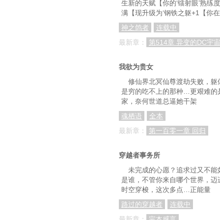
生新的天赋【你的‘镭射眼’熟练度
第八十八章：第二次
满【现升级为‘钢铁之躯+1【你在
第九十一章：无需隐瞒
神之鸽者
连载中
最新章：
第514章 异变的DC宇
第九十四章：今川
第九十七章：抽奖式
我欲为贵女
第一百章：太干净的
修仙界北冥仙尊渡劫失败，躯
是穷的吃不上的那种…更艰难的
第一百零三章：刑道寺
家，奈何世道总逼她干架
第一百零六章：更加强者为
魂栖语
全本
最新章：
第一百零一章 回归
第一百零九章：所谓的
第一百一十二章：【住所保
穿越者事务所
第一百一十五章：寿
未完成的心愿？追求过又不能
是谁，不管你来自哪个世界，迈
第一百一十八章：前
时空穿梭，这次多点…正能量
第一百二十一章：来自于二
路过的穿越者
连载中
最新章：
完本感言
第一百二十四章：唔~我