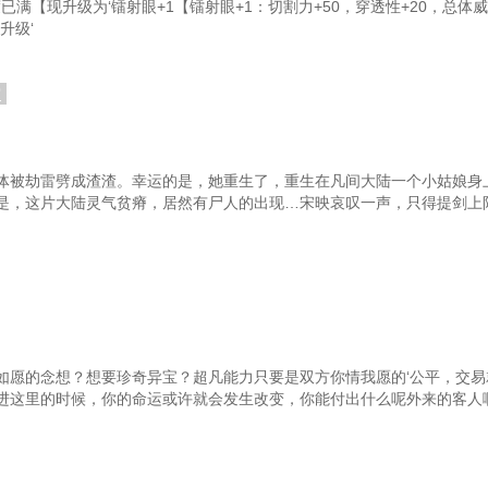
已满【现升级为‘镭射眼+1【镭射眼+1：切割力+50，穿透性+20，总体威
招揽
第八十九章：第二次拒绝
第九
升级‘
的过去
第九十二章：小手指
宙
吟
第九十五章：晚饭
第
调岗
第九十八章：可能出现的麻烦
第
空气
第一百零一章：御院明照
第
体被劫雷劈成渣渣。幸运的是，她重生了，重生在凡间大陆一个小姑娘身
是，这片大陆灵气贫瘠，居然有尸人的出现…宋映哀叹一声，只得提剑上
真月
第一百零四章：超级赘婿剧本？
第
尊的世界
第一百零七章：【异能武装】（新年快乐~）
第
差距
第一百一十章：没有打过架
第一
障装置】
第一百一十三章：自荐枕席
命
第一百一十六章：调戏
第一百
如愿的念想？想要珍奇异宝？超凡能力只要是双方你情我愿的‘公平，交
进这里的时候，你的命运或许就会发生改变，你能付出什么呢外来的客人
奏
第一百一十九章：【夏拉德.科尔斯】
第
弟的反驳
第一百二十二章：意外之喜，大概算
第
赚了~
第一百二十五章：拉面与抽签
第一