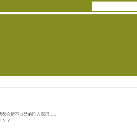
我都会情不自禁的陷入深思……
？？？
》