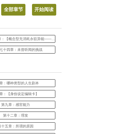
全部章节
开始阅读
第七百七十七章：【概念型无消耗永驻异能——己心真理】
七十四章：未曾听闻的挑战
章：哪种类型的人生剧本
章：【身份设定编辑卡】
第九章：感官能力
第十二章：理发
第十五章：所谓的原因