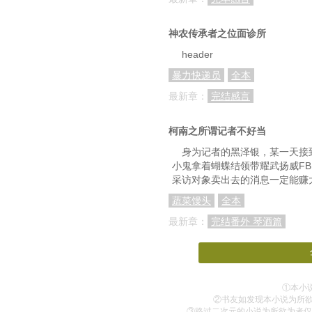
第一百二十七章：消防队
神农传承者之位面诊所
第一百三十章：潜
header
第一百三十三章：人情
暴力快递员
全本
最新章：
完结感言
第一百三十六章：【地下世
第一百三十九章：……所以说…
柯南之所谓记者不好当
第一百四十二章：像
身为记者的黑泽银，某一天接
小鬼拿着蝴蝶结领带耀武扬威FB
第一百四十五章：你想和我比
采访对象卖出去的消息一定能赚
第一百四十八章：装
蔬菜馒头
全本
最新章：
完结番外 琴酒篇
第一百五十一章：哈人
第一百五十四章：夜
①本小说
②书友如发现本小说为所
第一百六十章：日光
③路过二次元的小说为所欲为者仅