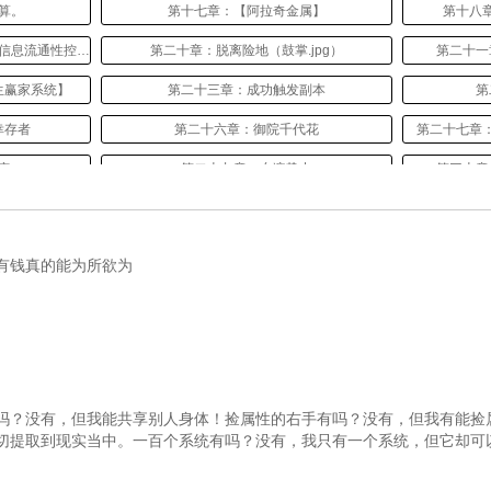
算。
第十七章：【阿拉奇金属】
第十八
第十九章：【额外天赋卡——遗传信息流通性控制权】
第二十章：脱离险地（鼓掌.jpg）
第二十一
生赢家系统】
第二十三章：成功触发副本
第
幸存者
第二十六章：御院千代花
第二十七章
定
第二十九章：东瀛势力
第三十章
分
第三十二章：案件
第
绘
第三十五章：童年历史
有钱真的能为所欲为
了
第三十八章：告别
）
第四十一章：【西莱尔餐饮集团】
姐妹
第四十四章：夜绮三姐妹（二）
第
太自大了！
第四十七章：遗留的风波
吗？没有，但我能共享别人身体！捡属性的右手有吗？没有，但我有能捡
切提取到现实当中。一百个系统有吗？没有，我只有一个系统，但它却可
族学院】
第五十章：天苑漓
第五十
问
第五十三章：入学时间与服装问题