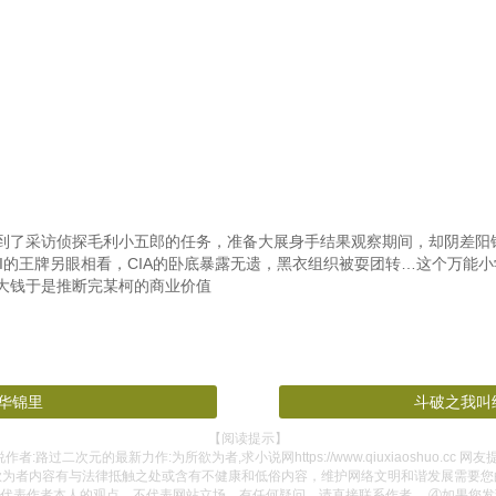
与围观者
第一百二十八章：早点回家
第一百
力
第一百三十一章：空山梦
第一
世故
第一百三十四章：天苑万虎
第一百三
界】（二）
第一百三十七章：这就不用了吧？
第一
…太弱了……
第一百四十章：……确实有点怪物……
第
素点
第一百四十三章：【伟业】与【试炼】
第一
到了采访侦探毛利小五郎的任务，准备大展身手结果观察期间，却阴差阳
I的王牌另眼相看，CIA的卧底暴露无遗，黑衣组织被耍团转…这个万能
划一下吗？
第一百四十六章：成败皆可
大钱于是推断完某柯的商业价值
逼犯
第一百四十九章：【额外天赋——发胶手】
第一
！！！
第一百五十二章：造孽啊！！
第一百五
绮咲
第一百五十五章：月球
第一百五
华锦里
斗破之我叫
第一百五十七章：史上最温柔的异能——【绝对先击】
第一百五十八章：我要点报酬，不过分吧？
第一百五十
【阅读提示】
作者:路过二次元的最新力作:为所欲为者,求小说网https://www.qiuxiaoshuo.cc 网友
欲为者内容有与法律抵触之处或含有不健康和低俗内容，维护网络文明和谐发展需要您
浴
第一百六十一章：月亮代表我的心
第一百六
代表作者本人的观点，不代表网站立场，有任何疑问，请直接联系作者。 ④如果您