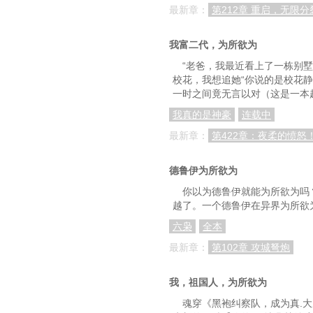
最新章：
第212章 重启，无限分
第五十五章：无关紧要
我富二代，为所欲为
第五十八章：车展
“老爸，我最近看上了一栋别
第六十一章：我这个位置那可是
校花，我想追她“你说的是校花
一时之间竟无言以对（这是一本
第六十三章：羞怒
我真的是神豪
连载中
第六十六章：不大好相
最新章：
第422章：夜柔的愤
第六十九章：所谓的花销，根
德鲁伊为所欲为
第七十二章：你有没有
你以为德鲁伊就能为所欲为吗
第七十五章：面试走
越了。一个德鲁伊在异界为所欲
第七十八章：【权力之兽——
六枭
全本
最新章：
第102章 攻城弩炮
第八十一章：开门
第八十四章：历史
我，祖国人，为所欲为
第八十六章：异能之间
魂穿《黑袍纠察队，成为真.