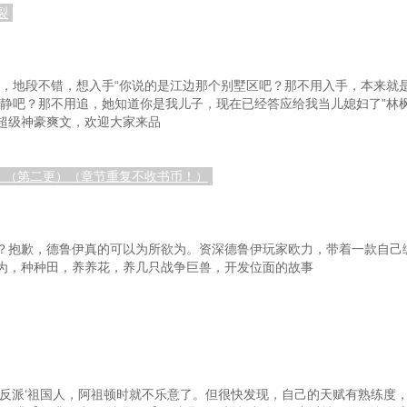
裂
的利益
第五十六章：自我与天性
？
第五十九章：车展
第六十
墅，地段不错，想入手“你说的是江边那个别墅区吧？那不用入手，本来就
万众瞩目的哦！
第六十二章：窗台很危险的呀！！！
关
静静吧？那不用追，她知道你是我儿子，现在已经答应给我当儿媳妇了”林
超级神豪爽文，欢迎大家来品
第六十四章：孤云美夜子
第六十
处的人
第六十七章：我的车技明明很好
怒！（第二更）（章节重复不收书币！）
本无所谓。
第七十章：日常开销
第七
飞过？
第七十三章：每日的穿搭
第
？抱歉，德鲁伊真的可以为所欲为。资深德鲁伊玩家欧力，带着一款自己
狗
第七十六章：面试走狗（二）
第七十七
为，种种田，养养花，养几只战争巨兽，开发位面的故事
紫色梦幻天】
第七十九章：裁员与LOGO
红
第八十二章：静山理惠子
第
课
请假条
第
的不同
上架感言！
第
大反派‘祖国人，阿祖顿时就不乐意了。但很快发现，自己的天赋有熟练度