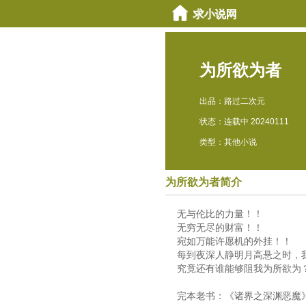
为所欲为者
出品：路过二次元
状态：连载中 20240111
类型：其他小说
为所欲为者简介
无与伦比的力量！！
无穷无尽的财富！！
宛如万能许愿机的外挂！！
每到夜深人静明月高悬之时，
究竟还有谁能够阻我为所欲为
完本老书：《诸界之深渊恶魔