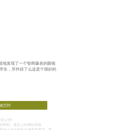
二十九章：冤冤相报何时了
百三十二章：自信与介怀
十五章：【地下世界】（一）
百三十八章：太弱了……
一百四十一章：打假赛？
百四十四章：【自我阶段】
错地发现了一个智商爆表的眼镜
小学生，开外挂了么这是个很好的
第一百四十七章：觉醒者之间亦有着天差地别般的不同与差距
百五十章：良好的合作态度
十三章：为了安全，你抱紧我。
十六章：【异能——绝对先击】
纳兰叶
九章：勇敢牛牛，不畏困难！！
提供上传!
的帮助，请马上向网站举报
十二章：月亮代表我的心（二）
发现本小说为所欲为者最新章节，而