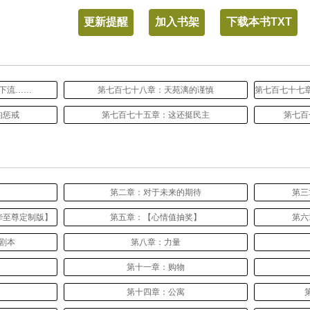
更新提醒
加入书架
下载本书TXT
下流……
第七百七十八章：天苑漓的谨慎
的惩戒
第七百七十五章：这还挺民主
第七百
第二章：对于未来的期待
第三
华至尊定制版】
第五章：【心情值抽奖】
第六
剧本
第八章：力量
】
第十一章：购物
第十四章：公寓