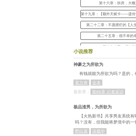
第十六章：拆房，大概
第二十二章：不愿摆烂的【人
第二十五章：很不幸的
第二十八章：感知判
小说推荐
第三十一章：各项评
神豪之为所欲为
第三十四章：千山雪
有钱就能为所欲为吗？是的，
第三十七章：亏不
莫方奇
全本
第四十章：测试（二
最新章：
第66章 记者采访
第四十三章：夜绮三
极品渣男，为所欲为
第四十六章：对不起，是我
【火热新书】共享男友系统有
吗？没有，但我能将梦境中的一
第四十九章：【靜庭私立贵
野白菜
连载中
第五十二章：入学三