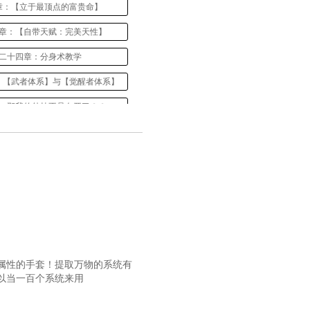
章：【立于最顶点的富贵命】
章：【自带天赋：完美天性】
二十四章：分身术教学
：【武者体系】与【觉醒者体系】
：那我的外挂不是白开了？？
三十三章：西乡华道子
第三十六章：怀石料理
第三十九章：测试
第四十二章：买房
四十五章：第一个任务
第四十八章：装修完毕
属性的手套！提取万物的系统有
以当一百个系统来用
一章：自身天赋性得分的意义
第五十四章：学力