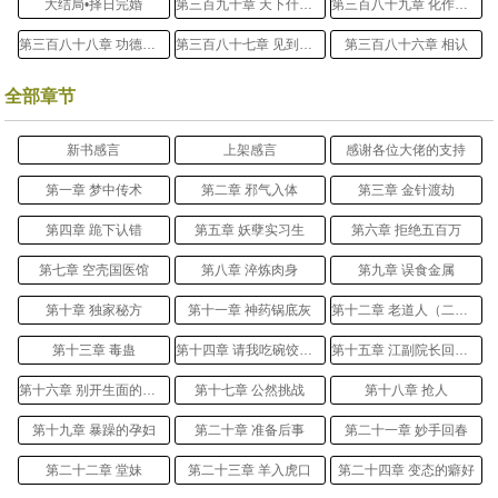
大结局•择日完婚
第三百九十章 天下什么最大
第三百八十九章 化作相思的泪
第三百八十八章 功德无量
第三百八十七章 见到父母
第三百八十六章 相认
全部章节
新书感言
上架感言
感谢各位大佬的支持
第一章 梦中传术
第二章 邪气入体
第三章 金针渡劫
第四章 跪下认错
第五章 妖孽实习生
第六章 拒绝五百万
第七章 空壳国医馆
第八章 淬炼肉身
第九章 误食金属
第十章 独家秘方
第十一章 神药锅底灰
第十二章 老道人（二更感谢）
第十三章 毒蛊
第十四章 请我吃碗饺子吧！
第十五章 江副院长回国了
第十六章 别开生面的查房
第十七章 公然挑战
第十八章 抢人
第十九章 暴躁的孕妇
第二十章 准备后事
第二十一章 妙手回春
第二十二章 堂妹
第二十三章 羊入虎口
第二十四章 变态的癖好