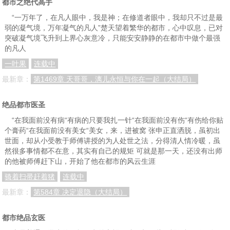
都市之绝代高手
第一百章 有情谷主蓝雨
第一百零一章 招魂这种小事
第一百零二章 我们是专业的
“一万年了，在凡人眼中，我是神；在修道者眼中，我却只不过是最
第一百零三章 刘老板的困惑
第一百零四章 差点把厨房给炸了
第一百零五章 做我的女人！
弱的凝气境，万年凝气的凡人”楚天望着繁华的都市，心中叹息，已对
突破凝气境飞升到上界心灰意冷，只能安安静静的在都市中做个最强
第一百零六章 古怪的斗篷男
正常休息一天
第一百零七章 分走一半的爱
的凡人
一叶果
连载中
第一百零八章 普普通通六扇门
第一百零九章 吃水不忘挖井人
第一百一十章 遵循自然法则
最新章：
第1469章 天哥哥，漓儿永恒与你在一起（大结局）
第一百一十一章 有间茶馆
第一百一十二章 高山流水
第一百一十三章 他来了！
第一百一十四章 你家有妖气
第一百一十五章 聂小倩
第一百一十六章 鬼王
绝品都市医圣
第一百一十七章 来世，娶你！
第一百一十八章 两枚妖丹
第一百一十九章 远古神识觉醒
“在我面前没有病“有病的只要我扎一针“在我面前没有伤“有伤给你贴
个膏药“在我面前没有美女“美女，来，进被窝 张申正直洒脱，虽初出
第一百二十章 上古神兽
第一百二十一章 往生之门
第一百二十二章 炼化
世面，却从小受教于师傅讲授的为人处世之法，分得清人情冷暖，虽
然很多事情都不在意，其实有自己的规矩 可就是那一天，还没有出师
第一百二十三章 冬病夏治
第一百二十四章 上古银针，归你了！
第一百二十五章 求道之路
的他被师傅赶下山，开始了他在都市的风云生涯
第一百二十六章 送上门挨针
第一百二十七章 晚上莫乱跑
第一百二十八章 换个话题
骑着扫帚赶着猪
连载中
最新章：
第584章 决定退隐（大结局）
第一百二十九章 只要你喜欢
第一百三十章 名专家会诊
第一百三十一章 粉碎性骨折
第一百三十二章 逆行者
第一百三十三章 没有最坏的打算
第一百三十四章 尽我所能
都市绝品玄医
第一百三十五章 中医未来的希望
第一百三十六章 死性不改
第一百三十七章 跪下求我也没用