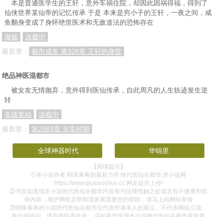
本是普通医学生的王轩，意外车祸住院，却因此因祸得福，得到了
仙侠世界某仙帝的记忆传承 于是 本来是穷小子的王轩，一夜之间，咸
第一百三十八章 散尽家财消业障
第一百三十九章 还记得我吗？
第一百四十章 天道好轮回
鱼翻身变成了身怀绝世医术和无敌道法的恐怖存在
第一百四十一章 小心陈家
第一百四十二章 黑衣人的警告
第一百四十三章 喜欢她是我的事
海铭
连载中
最新章：
都市成名 第328章 王轩的身世
第一百四十四章 丫头，后会有期
第一百四十五章 逮个正着
第一百四十六章 以“德”服人
第一百四十七章 国家发的男朋友
第一百四十八章 给我拍支广告
第一百四十九章 魅影再现
绝品神医混都市
第一百五十章 有劳江副院长坐镇
第一百五十一章 天子湖李府
第一百五十二章 满门忠烈
被女友无情抛弃，意外得到医仙传承，自此周凡的人生轨迹发生逆
转
第一百五十三章 南院曲一刀
第一百五十四章 太乙金针
第一百五十五章 天不收我李震山
名随笔动
连载中
第一百五十六章 完美世界
第一百五十七章 龙虎山张天师
第一百五十八章 前往龙虎山
最新章：
第2583章 非常时期
第一百五十九章 卷土重来
第一百六十章 恭喜你通过她妈的考验
第一百六十一章 选她，还是选我？
全球神器时代
华锦里
第一百六十二章 出道即巅峰
第一百六十三章 采购中药材
第一百六十四章 无故失踪
【阅读提示】
第一百六十五章 急救
第一百六十六章 传递爱和温暖
第一百六十七章 蓝雨的老巢
①本小说作者:明珠蒋蒋的最新力作:绝代医仙在都市,求小说网
https://www.qiuxiaoshuo.cc 网友提供上传!
②书友如发现本小说绝代医仙在都市内容有与法律抵触之处或含有不健康和低
第一百六十八章 你真让我跪？
第一百六十九章 白虎扑食
第一百七十章 千年人参
俗内容，维护网络文明和谐发展需要您的帮助，请马上向网站举报
③明珠蒋蒋的小说绝代医仙在都市仅代表作者本人的观点，不代表网站立场，
第一百七十一章 一吻定情
第一百七十二章 孙媳妇
第一百七十三章 吃光它，长胸肌！
有任何疑问，请直接联系作者。 ④如果您发现本小说绝代医仙在都市最新章