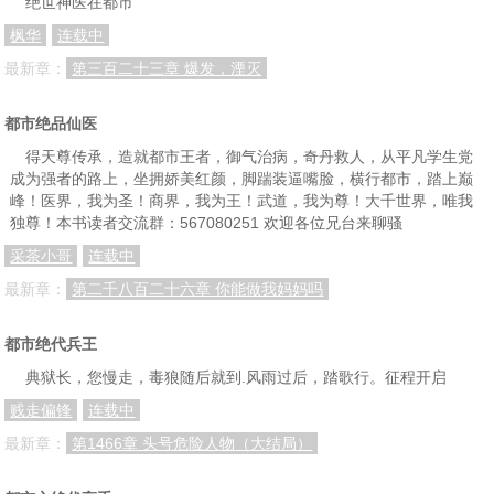
绝世神医在都市
枫华
连载中
第六十四章 疯癫陈小姐
第六十五章 胖和尚与瘦道士
第六十六章 无门无派！
最新章：
第三百二十三章 爆发，湮灭
第六十七章 以血做药引
第六十八章 六角黑虫
第六十九章 鬼迷心窍
第七十章 五雷轰顶
第七十一章 金莲入体
第七十二章 普通人和小废物
都市绝品仙医
第七十三章 太上不灭神功
第七十四章 阎王来了！
第七十五章 火眼金睛
得天尊传承，造就都市王者，御气治病，奇丹救人，从平凡学生党
成为强者的路上，坐拥娇美红颜，脚踹装逼嘴脸，横行都市，踏上巅
第七十六章 张家村
第七十七章 十年之殇
第七十八章 医圣传承
峰！医界，我为圣！商界，我为王！武道，我为尊！大千世界，唯我
独尊！本书读者交流群：567080251 欢迎各位兄台来聊骚
第七十九章 她还是个孩子
第八十章 烤酒锅炼丹
第八十一章 醉翁之意就在酒
采茶小哥
连载中
第八十二章 乾坤手
第八十三章 豪门夜宴
第八十四章 两大门派
最新章：
第二千八百二十六章 你能做我妈妈吗
第八十五章 玄境中期高手
第八十六章 眉心处金莲觉醒
第八十七章 官宣男朋友
都市绝代兵王
第八十八章 这谁顶得住
第八十九章 车祸现场
第九十章 “引蛇出洞”
典狱长，您慢走，毒狼随后就到.风雨过后，踏歌行。征程开启
第九十一章 接受这段关系
第九十二章 擅作主张
第九十三章 金针被取走
贱走偏锋
连载中
第九十四章 找死！
第九十五章 黑与白
第九十六章 微微一笑要人命
最新章：
第1466章 头号危险人物（大结局）
第九十七章 一个都不放过
第九十八章 关门打狗
第九十九章 上门找麻烦