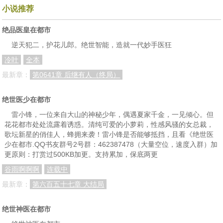
第二十五章 古法捏脊治疗
第二十六章 必争之位
第二十七章 要命的子弹
小说推荐
第二十八章 束手无策的三刀客
第二十九章 一人可顶千军万马
第三十章 突破！
绝品医皇在都市
第三十一章 女飞贼
第三十二章 惹祸精
第三十三章 想跑？
逆天犯二，护花儿郎。绝世智能，造就一代妙手医狂
冷叶
全本
第三十四章 正骨一条龙服务
第三十五章 宠妹狂魔
第三十六章 临时工
最新章：
第0641章 后继有人（终局）
第三十七章 为期三个月
第三十八章 被迫上岗
第三十九章 吃里扒外的东西
第四十章 “龙液”
第四十一章 千钧一发
第四十二章 药王神针
绝世医少在都市
第四十三章 返老还童
第四十四章 我很满意！
第四十五章 单方面承认
雷小锋，一位来自大山的神秘少年，偶遇夏家千金，一见倾心。但
花花都市处处流露着诱惑。清纯可爱的小萝莉，性感风骚的女总裁，
第四十六章 中医科主任
第四十七章 私房钱
第四十八章 这车我买定了！
歌坛新星的俏佳人，蜂拥来袭！雷小锋是否能够抵挡，且看《绝世医
少在都市.QQ书友群号2号群：462387478（大量空位，速度入群）加
第四十九章 强买失败！
第五十章 留哪只手？
第五十一章 深夜诡异魅影
更原则：打赏过500KB加更。支持累加，保底两更
第五十二章 古怪病症
第五十三章 邪祟作怪
第五十四章 七煞锁魂阵
谷雨啊啊啊
连载中
最新章：
第六百五十七章 大结局
第五十五章 医人也医鬼
第五十六章 新办公室
第五十七章 来自蒋主任的压力！
第五十八章 冷讥热嘲
第五十九章 妇男综合征
第六十章 蒋氏戒烟神贴
绝世神医在都市
第六十一章 一物降一物
第六十二章 主动请缨
第六十三章 谁挡我撞谁！