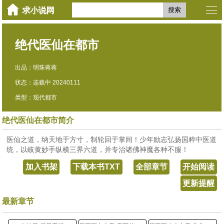
搜索
绝代医仙在都市
出品：明珠蒋蒋
状态：连载中 20240111
类型：现代都市
绝代医仙在都市简介
医仙之道，纳天地于方寸，制轮回于掌间！少年励志弘扬国粹中医道
统，以岐黄妙手纵横三界六道，并专治诸佛神魔各种不服！
加入书架
下载本书TXT
全部章节
开始阅读
更新提醒
最新章节