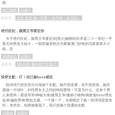
跳
纳兰海映
连载中
最新章：
正文 正文 第一百章 一生守候（全书完）
绝代狂妃，腹黑王爷要定你
关于绝代狂妃，腹黑王爷要定你[简介]她阎轻狂本是二十一世纪一手
遮天的黑道大姐大，一朝穿越居然沦为要被满门抄斩的沈家废柴大小
姐，悲
独调蓝品
连载中
最新章：
第626章 番外楚代安篇(2)
快穿女配：叮！你已被boss锁定
阮绵绵只想安安分分地做个女配。她不想逆袭，也不想抢戏，她甘
愿做一片绿叶，衬托男女主之间的纯纯爱情！可是为什么，总有个男
人来搅局！霸道哥哥/神秘大佬/腹黑王爷/傲娇小狼狗/病娇鬼boss/黑化
徒弟/偏执男神/禁欲总裁…一个接一个，全都锁定了她！阮绵绵瑟瑟发
抖：求求你，别再缠着我了，我只想做个普通的女配
大果粒
连载中