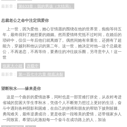
最新章：
第633章：我的男孩（大结局）
总裁老公之命中注定我爱你
上一世，因为爱他，她心甘情愿的围绕在他的世界里，痴痴等待五
年，最终得到了她想要的婚姻。然而爱情终究抵不过时间，在婚后的
琐碎中，仅仅一年后他们就离婚了。偶然间她有幸重生，还拥有了超
能力，穿越到和他认识的第二年。这一世，她决定对他—这个总裁老
公，不再迷恋，不再等待，要勇往的冲往娱乐圈，另寻意中人！这一
世
徐家大小姐
连载中
最新章：
第一百七十六章 彻底决裂
望断秋水——缘来是你
这是一个曲折的爱情故事，同时也是一部苦难打拼史，从农村考进
省城的贫困大学生李秋水，凭借个人不断努力想过上更好的生活，奋
斗中遇到各种阴影和困难，在自己的拼搏和朋友的帮助下披荆斩棘、
勇闯难关，最终逆袭成功，更是收获一段唯美的爱情，还带领家乡人
一同致富。希望以此激励每一个奋斗在成功路上的人，加油