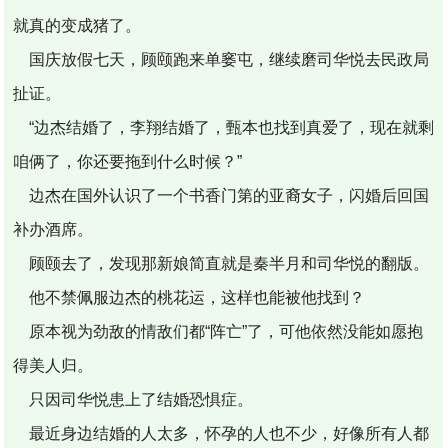
就真的变成猪了。
国庆放假七天，顾颐跑来单窭屯，继续磨司华悦去民政局
扯证。
“边杰结婚了，李翔结婚了，甄本也找到真爱了，现在就剩
咱俩了，你还要拖到什么时候？”
边杰在国外认识了一个书香门第的亚裔女子，闪婚后回国
补办酒席。
顾颐去了，发现那新娘简直就是秦半月和司华悦的翻版。
他不禁佩服边杰的桃花运，这样也能被他找到？
原本视为劲敌的情敌们都“阵亡”了，可他依然没能如愿抱
得美人归。
只因司华悦患上了结婚恐惧症。
最近身边结婚的人太多，怀孕的人也不少，好像所有人都