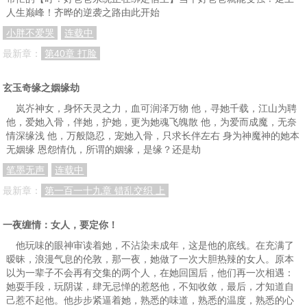
人生巅峰！齐晔的逆袭之路由此开始
小胖不爱哭
连载中
最新章：
第40章 打脸
玄玉奇缘之姻缘劫
岚岕神女，身怀天灵之力，血可润泽万物 他，寻她千载，江山为聘
他，爱她入骨，伴她，护她，更为她魂飞魄散 他，为爱而成魔，无奈
情深缘浅 他，万般隐忍，宠她入骨，只求长伴左右 身为神魔神的她本
无姻缘 恩怨情仇，所谓的姻缘，是缘？还是劫
笔墨无声
连载中
最新章：
第一百一十九章 错乱交织 上
一夜缠情：女人，要定你！
他玩味的眼神审读着她，不沾染未成年，这是他的底线。在充满了
暧昧，浪漫气息的伦敦，那一夜，她做了一次大胆热辣的女人。原本
以为一辈子不会再有交集的两个人，在她回国后，他们再一次相遇：
她耍手段，玩阴谋，肆无忌惮的惹怒他，不知收敛，最后，才知道自
己惹不起他。他步步紧逼着她，熟悉的味道，熟悉的温度，熟悉的心