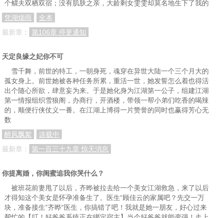
个鳏夫双栖双宿；没有肌肤之亲，大龄剩女雯雯却莫名地生下了我的
凭湖烟雨
全本
最新章：
第106章 停更通知
天定良缘之妃你不可
雪千舞，前世的特工，一朝身死，魂穿在异世大陆一个三个月大的
孤女身上。前世她被各种任务所累，重活一世，她发誓怎么着也得活
出个随心所欲，肆意妄为来。于是她化身为江湖第一公子，组建江湖
第一情报组织雪狼阁，办商行，开酒楼，带领一帮小弟们吃香的喝辣
的，顺便行侠仗义一番。在江湖上博得一片赞誉的同时也赢得芳心无
数
醉风飘絮
连载中
最新章：
第一百三十九章 惊天消息
你提离婚，你闺蜜追我你哭什么？
被班花前妻甩了以后，齐晔被拉去给一个美女江湖救急，来了以后
才得知这个美女是怀孕准备生了。医生“顾佳云的家属吧？先交一万
块，准备接生”齐晔“医生，你搞错了吧！我就是她一朋友，好心过来
帮忙的【叮！好爸爸系统正在绑定宿主】当个好爸爸就能变强！走上