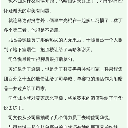
也不知从什么时候开始，马哈跟谢天好上了，司华悦有些
怀疑谢天的审美有问题。
就连马达都挺意外，俩孪生光棍在一起多年习惯了，猛丁
多个第三者，他很是不适应。
几番尝试搅黄了那俩热恋的人无果后，干脆自己一个人搬
到了地下室居住，把顶楼让给了马哈和谢天。
司华悦最近忙得脚后跟打后脑勺。
黄涌泉为了避嫌，也是为了替黄冉冉补偿司家，将泉程集
团百分之十五的股份让给了司华诚，单窭屯的酒店作为附赠
品一并过户给了司家。
司华诚本就对黄家厌恶至极，将单窭屯的酒店丢给了司华
悦去练手。
司文俊从公司里抽调了几个得力员工去辅佐司华悦。
与司华悦一起奔赴单窭屯的自然还有她的那班兄弟姊妹