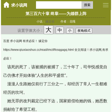
搜索
第三百六十章 终章——为婚群上阵
小说：
缘定你
作者：花嘎
大
中
设置字体大小：
小
夜晚模式
百度 求小说网 有求必应！ 缘定你
https://www.qiuxiaoshuo.cc/read/imcif/fosqgagq.html 全文阅读！求小说网,有求
必应！
该死的死了，该被捕的被捕了，三十年了，司华悦感觉自
己仿佛才开始体验“人生的和平盛世”。
漫漫人生路她仅前行了三分之一，却经历了常人一生都难
经历的坎坷。
她无罪的改判裁定已经下达，国家赔偿给她的钱，她悉数
捐献给了希望工程。