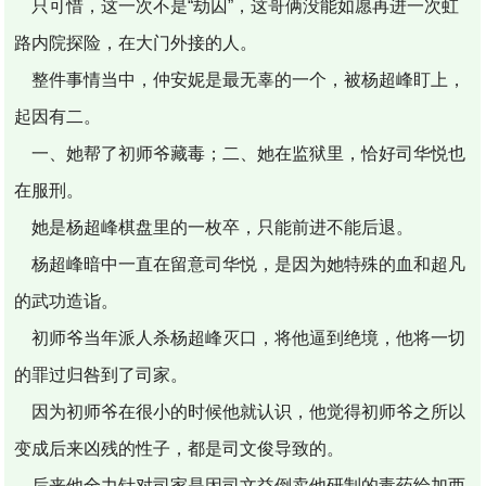
只可惜，这一次不是“劫囚”，这哥俩没能如愿再进一次虹
路内院探险，在大门外接的人。
整件事情当中，仲安妮是最无辜的一个，被杨超峰盯上，
起因有二。
一、她帮了初师爷藏毒；二、她在监狱里，恰好司华悦也
在服刑。
她是杨超峰棋盘里的一枚卒，只能前进不能后退。
杨超峰暗中一直在留意司华悦，是因为她特殊的血和超凡
的武功造诣。
初师爷当年派人杀杨超峰灭口，将他逼到绝境，他将一切
的罪过归咎到了司家。
因为初师爷在很小的时候他就认识，他觉得初师爷之所以
变成后来凶残的性子，都是司文俊导致的。
后来他全力针对司家是因司文益倒卖他研制的毒药给加西