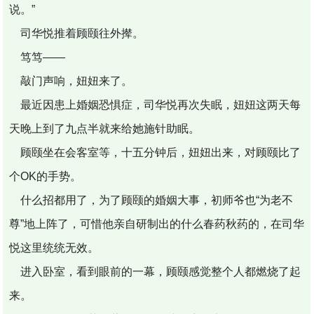
说。”
司华悦推着顾颐往外撵。
笃笃——
敲门声响，妞妞来了。
最近因患上婚姻恐惧症，司华悦再次失眠，妞妞这两天每
天晚上到了九点半就来给她施针助眠。
顾颐坐在会客室等，十五分钟后，妞妞出来，对顾颐比了
个OK的手势。
什么招都用了，为了顾颐的婚姻大事，初师爷也“为老不
尊”地上阵了，可惜他亲自研制出的什么春药秋药的，在司华
悦这里统统无效。
进入卧室，看到眼前的一幕，顾颐感觉整个人都燃烧了起
来。