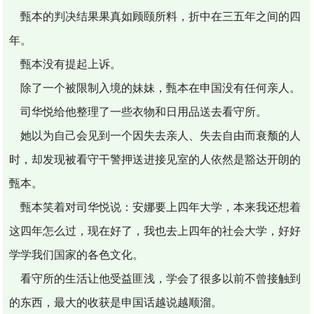
甄本的判决结果果真如顾颐所料，折中在三五年之间的四
年。
甄本没有提起上诉。
除了一个被限制入境的妹妹，甄本在申国没有任何亲人。
司华悦给他整理了一些衣物和日用品送去看守所。
她以为自己会见到一个因失去亲人、失去自由而衰颓的人
时，却发现被看守干警押送进接见室的人依然是豁达开朗的
甄本。
甄本笑着对司华悦说：安娜要上四年大学，本来我还想着
这四年怎么过，现在好了，我也去上四年的社会大学，好好
学学我们国家的各色文化。
看守所的生活让他受益匪浅，学会了很多以前不曾接触到
的东西，最大的收获是申国话越说越顺溜。