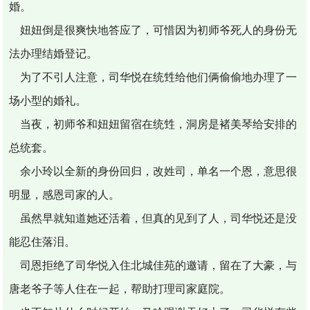
婚。
妞妞倒是很爽快地答应了，可惜因为初师爷死人的身份无
法办理结婚登记。
为了不引人注意，司华悦在统甡给他们俩偷偷地办理了一
场小型的婚礼。
当夜，初师爷和妞妞留宿在统甡，洞房是褚美琴给安排的
总统套。
余小玲以全新的身份回归，改姓司，单名一个恩，意思很
明显，感恩司家的人。
虽然早就知道她还活着，但真的见到了人，司华悦还是没
能忍住落泪。
司恩拒绝了司华悦入住北城佳苑的邀请，留在了大豪，与
唐老爷子等人住在一起，帮助打理司家庭院。