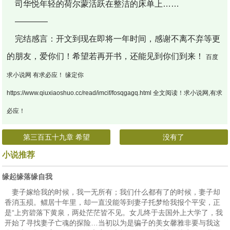
司华悦年轻的荷尔蒙活跃在整洁的床单上……
————
完结感言：开文到现在即将一年时间，感谢不离不弃等更
的朋友，爱你们！希望若再开书，还能见到你们到来！
百度
求小说网 有求必应！ 缘定你
https://www.qiuxiaoshuo.cc/read/imcif/fosqgagq.html 全文阅读！求小说网,有求
必应！
第三百五十九章 希望
没有了
小说推荐
缘起缘落缘自我
妻子嫁给我的时候，我一无所有；我们什么都有了的时候，妻子却
香消玉殒。鳏居十年里，却一直没能等到妻子托梦给我报个平安，正
是“上穷碧落下黄泉，两处茫茫皆不见。女儿终于去国外上大学了，我
开始了寻找妻子亡魂的探险…当初以为是骗子的美女馨雅非要与我这