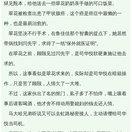
狱见甄本，给他送去一些翠花奶奶亲手做的可口饭菜。
翠花被检查出患了甲状腺癌，这个癌是癌症中最懒的一
种，也是最易治愈的。
翠花坚决不行手术，在鲁佳佳那个智囊的提点下，她居然
带病找到闫先宇，求得了一纸“保外就医证明”。
在翠花之前，顾颐见过闫先宇，是司华悦软硬兼施让他去
求的。
所以，这事看似是翠花求来的，实际却是司华悦在暗箱操
作，只是苦了顾颐，人情欠了一大堆。
不过，这家伙出了名的抠门，虱子多了不怕痒，嘴上嚷着
事后请客喝酒，他才舍不得动用娶媳妇的钱去还人情。
马大哈兄弟听说又可以去虹路秘密接人，主动请缨给司华
悦当司机。