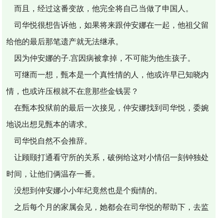
而且，经过这番变故，他完全将自己当做了申国人。
司华悦很想告诉他，如果将来跟仲安娜在一起，他祖父留
给他的最后那笔遗产就无法继承。
因为仲安娜的子.宫因病被拿掉，不可能为他生孩子。
可继而一想，甄本是一个真性情的人，他或许早已知晓内
情，也或许压根就不在意那些金钱罢？
在甄本投狱前的最后一次接见，仲安娜找到司华悦，委婉
地说出想见甄本的请求。
司华悦自然不会推辞。
让顾颐打通看守所的关系，破例给这对小情侣一刻钟独处
时间，让他们俩温存一番。
没想到仲安娜小小年纪竟然也是个痴情的。
之后每个月的家属会见，她都会在司华悦的帮助下，去监