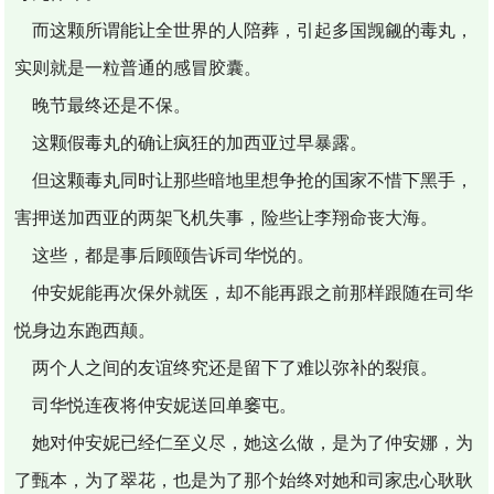
而这颗所谓能让全世界的人陪葬，引起多国觊觎的毒丸，
实则就是一粒普通的感冒胶囊。
晚节最终还是不保。
这颗假毒丸的确让疯狂的加西亚过早暴露。
但这颗毒丸同时让那些暗地里想争抢的国家不惜下黑手，
害押送加西亚的两架飞机失事，险些让李翔命丧大海。
这些，都是事后顾颐告诉司华悦的。
仲安妮能再次保外就医，却不能再跟之前那样跟随在司华
悦身边东跑西颠。
两个人之间的友谊终究还是留下了难以弥补的裂痕。
司华悦连夜将仲安妮送回单窭屯。
她对仲安妮已经仁至义尽，她这么做，是为了仲安娜，为
了甄本，为了翠花，也是为了那个始终对她和司家忠心耿耿