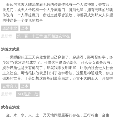
遥远的荒古大陆流传着无数的传说传说有一个人踏神道，登玄台，
跃龙门，成天人传说有一个人身藏铜门，脚踏七星，拥有无匹的战魂
传说有一个人手提魔刀，所过之处尽皆孤坟，却誓要成为那众人仰望
的神这是一个传说的故事
道济南北
全本
最新章：
第一百一十五章 生死相逢友常在
洪荒之武道
一觉睡醒的王王天突然发觉自己穿越了。穿越呀，那可是好事，多
少次YY这次居然成功了。可惜这里是原始部落，什么美女都是没有。
娱乐设施也是没有郁闷了，那就我来发明那些，让原始社会进入社会
主义社会。可惜很快他就是打消了这种看法。这里是神通通天，移山
倒海的世界。于是幻想这修炼到最高层次，万古不灭的王天，开始拼
玄黄真人
全本
最新章：
741最后一战
武者在洪荒
金、木、水、火、土，乃天地间最重要的存在，五行相生，金生