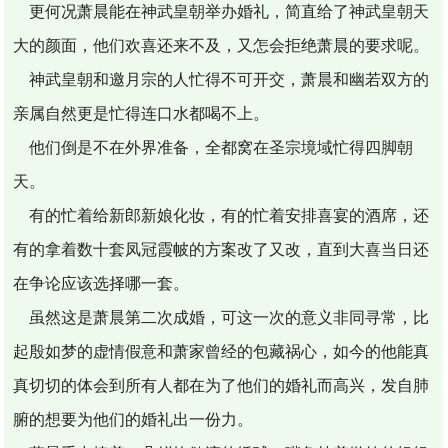
更何况萧晨能在神武皇朝举办婚礼，简直给了神武皇朝天
大的颜面，他们欢喜还来不及，又怎会拒绝萧晨的要求呢。
神武皇朝和邀月宗的人忙得不可开交，萧晨和幽若双方的
亲属自然更是忙得连口水都喝不上。
他们倒是不在外界准备，全都窝在圣宗境域忙得四脚朝
天。
有的忙着给新郎新娘化妆，有的忙着安排喜宴的酒席，还
有的拿着数十套凤冠霞帔的方案改了又改，直到大喜当日还
在争论应该选择哪一套。
虽然这是萧晨第二次成婚，可这一次的意义非同寻常，比
起殷如梦的虚情假意和萧家曾经的包藏祸心，如今的他能真
真切切的体会到所有人都在为了他们的婚礼而高兴，发自肺
腑的想要为他们的婚礼出一份力。