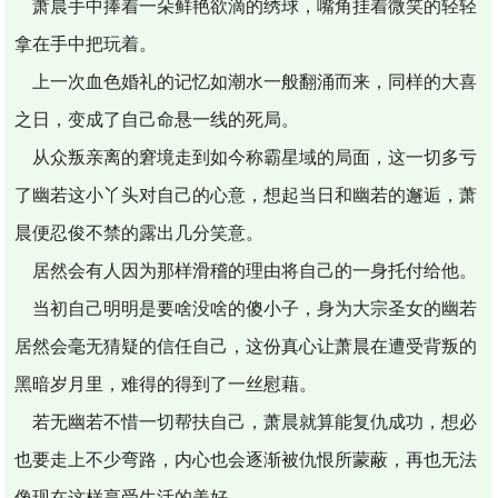
萧晨手中捧着一朵鲜艳欲滴的绣球，嘴角挂着微笑的轻轻
拿在手中把玩着。
上一次血色婚礼的记忆如潮水一般翻涌而来，同样的大喜
之日，变成了自己命悬一线的死局。
从众叛亲离的窘境走到如今称霸星域的局面，这一切多亏
了幽若这小丫头对自己的心意，想起当日和幽若的邂逅，萧
晨便忍俊不禁的露出几分笑意。
居然会有人因为那样滑稽的理由将自己的一身托付给他。
当初自己明明是要啥没啥的傻小子，身为大宗圣女的幽若
居然会毫无猜疑的信任自己，这份真心让萧晨在遭受背叛的
黑暗岁月里，难得的得到了一丝慰藉。
若无幽若不惜一切帮扶自己，萧晨就算能复仇成功，想必
也要走上不少弯路，内心也会逐渐被仇恨所蒙蔽，再也无法
像现在这样享受生活的美好。