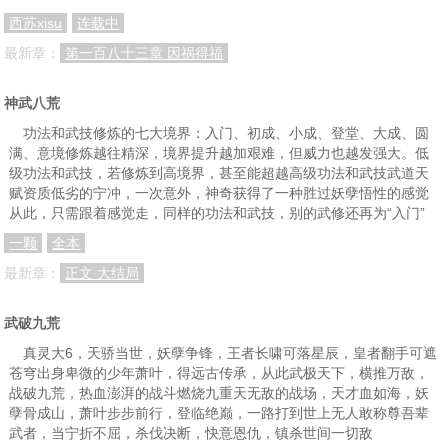
西苏xisu
连载中
最新章：
第一百八十三章 因祸得福
神武八荒
功法和武技修炼的七大境界：入门、初成、小成、登堂、大成、圆
满、意境修炼越往精深，境界提升越加艰难，但威力也越发强大。低
级功法和武技，若修炼到高境界，甚至能超越高级功法和武技武道天
赋资质低劣的宁冲，一次意外，神奇获得了一种胜过妖孽悟性的感觉
从此，只需跟着感觉走，同样的功法和武技，别的武修还再为“入门”
一颗
全本
最新章：
正文 大结局
武破九荒
真灵大6，天骄当世，妖孽争锋，王者长啸可落星辰，皇者翻手可遮
苍穹出身卑微的少年萧叶，得远古传承，从此武极天下，横推万敌，
战破九荒，热血澎湃的战斗燃烧九重天无敌的战场，天才血如海，妖
孽骨成山，萧叶步步前行，登临绝巅，一路打到世上无人敢称尊吾辈
武者，当宁折不屈，杀伐决断，快意恩仇，镇杀世间一切敌