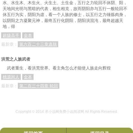
水、水生木、木生火、火生土、土生金，五行之力轮回不休阴、阳，
天地间光明与黑暗的代表，相生相克，故而阴阳亦与五行一般轮回不
休五行为实，阴阳为虚，看一个人族的修士，以五行之力锤炼肉身，
以阴阳之力凝聚元神，最终五行化阴阳，阴阳演混沌，最终超越天
地，得
超级高手
全本
最新章：
第六百二十三章逃脱
洪荒之人族武者
武者重生，看洪荒世界。看主角怎么才能使人族走向辉煌
桃源闲人
全本
最新章：
第二百三十四章 轮回
Copyright © 2014
求小说网免费小说阅读网
All Rights Reserved.