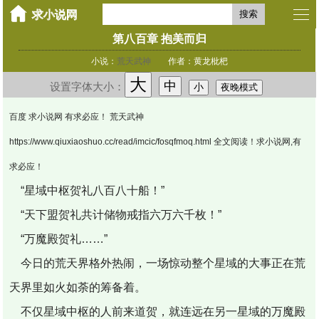
搜索
第八百章 抱美而归
小说：
荒天武神
作者：黄龙枇杷
大
中
设置字体大小：
小
夜晚模式
百度 求小说网 有求必应！ 荒天武神
https://www.qiuxiaoshuo.cc/read/imcic/fosqfmoq.html 全文阅读！求小说网,有
求必应！
“星域中枢贺礼八百八十船！”
“天下盟贺礼共计储物戒指六万六千枚！”
“万魔殿贺礼……”
今日的荒天界格外热闹，一场惊动整个星域的大事正在荒
天界里如火如荼的筹备着。
不仅星域中枢的人前来道贺，就连远在另一星域的万魔殿