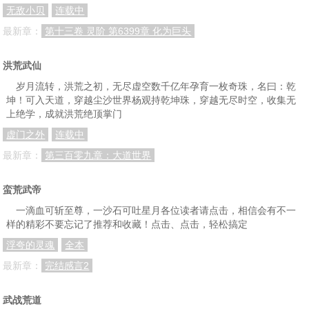
无敌小贝
连载中
最新章：
第十三卷 灵阶 第6399章 化为巨头
洪荒武仙
岁月流转，洪荒之初，无尽虚空数千亿年孕育一枚奇珠，名曰：乾
坤！可入天道，穿越尘沙世界杨观持乾坤珠，穿越无尽时空，收集无
上绝学，成就洪荒绝顶掌门
虚门之外
连载中
最新章：
第三百零九章：大道世界
蛮荒武帝
一滴血可斩至尊，一沙石可吐星月各位读者请点击，相信会有不一
样的精彩不要忘记了推荐和收藏！点击、点击，轻松搞定
浮夸的灵魂
全本
最新章：
完结感言2
武战荒道