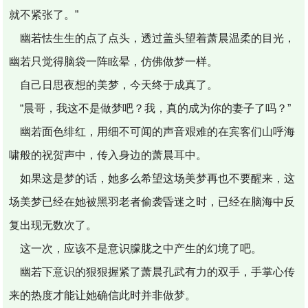
就不紧张了。”
幽若怯生生的点了点头，透过盖头望着萧晨温柔的目光，
幽若只觉得脑袋一阵眩晕，仿佛做梦一样。
自己日思夜想的美梦，今天终于成真了。
“晨哥，我这不是做梦吧？我，真的成为你的妻子了吗？”
幽若面色绯红，用细不可闻的声音艰难的在宾客们山呼海
啸般的祝贺声中，传入身边的萧晨耳中。
如果这是梦的话，她多么希望这场美梦再也不要醒来，这
场美梦已经在她被黑羽老者偷袭昏迷之时，已经在脑海中反
复出现无数次了。
这一次，应该不是意识朦胧之中产生的幻境了吧。
幽若下意识的狠狠握紧了萧晨孔武有力的双手，手掌心传
来的热度才能让她确信此时并非做梦。