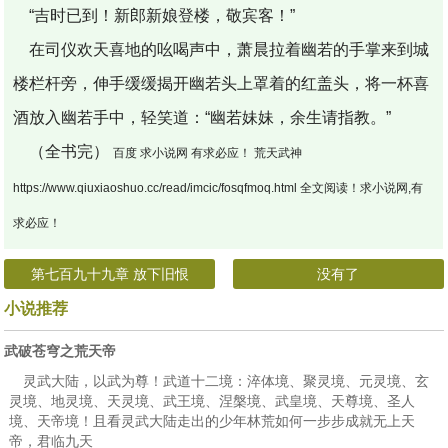
“吉时已到！新郎新娘登楼，敬宾客！”
在司仪欢天喜地的吆喝声中，萧晨拉着幽若的手掌来到城
楼栏杆旁，伸手缓缓揭开幽若头上罩着的红盖头，将一杯喜
酒放入幽若手中，轻笑道：“幽若妹妹，余生请指教。”
（全书完）
百度 求小说网 有求必应！ 荒天武神
https://www.qiuxiaoshuo.cc/read/imcic/fosqfmoq.html 全文阅读！求小说网,有
求必应！
第七百九十九章 放下旧恨
没有了
小说推荐
武破苍穹之荒天帝
灵武大陆，以武为尊！武道十二境：淬体境、聚灵境、元灵境、玄
灵境、地灵境、天灵境、武王境、涅槃境、武皇境、天尊境、圣人
境、天帝境！且看灵武大陆走出的少年林荒如何一步步成就无上天
帝，君临九天