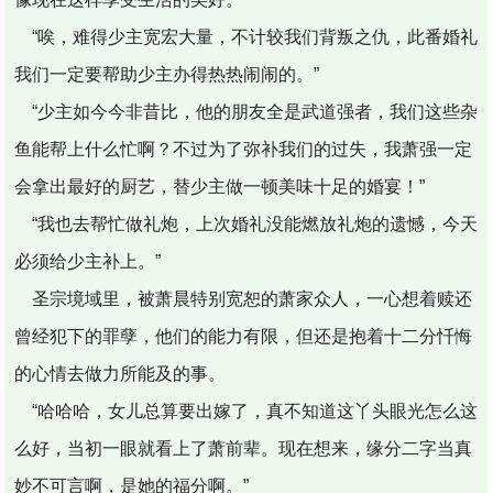
“唉，难得少主宽宏大量，不计较我们背叛之仇，此番婚礼
我们一定要帮助少主办得热热闹闹的。”
“少主如今今非昔比，他的朋友全是武道强者，我们这些杂
鱼能帮上什么忙啊？不过为了弥补我们的过失，我萧强一定
会拿出最好的厨艺，替少主做一顿美味十足的婚宴！”
“我也去帮忙做礼炮，上次婚礼没能燃放礼炮的遗憾，今天
必须给少主补上。”
圣宗境域里，被萧晨特别宽恕的萧家众人，一心想着赎还
曾经犯下的罪孽，他们的能力有限，但还是抱着十二分忏悔
的心情去做力所能及的事。
“哈哈哈，女儿总算要出嫁了，真不知道这丫头眼光怎么这
么好，当初一眼就看上了萧前辈。现在想来，缘分二字当真
妙不可言啊，是她的福分啊。”