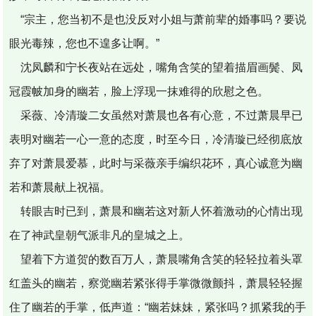
“宗主，您当初不是也没反对小姐与萧前辈的婚事吗？要说
眼光毒辣，您也不遑多让啊。”
沈凤麟和宁长夜站在远处，嘴角含笑的望着描眉画鬓、凤
冠霞帔加身的幽若，脸上浮现一抹难得的欣慰之色。
采薇、冷清璇二女虽然对萧晨也各有心意，不过萧晨早已
表明对幽若一心一意的态度，时至今日，冷清璇已经彻底放
弃了对萧晨爱慕，此时与采薇亲手编织花环，真心诚意为幽
若和萧晨献上祝福。
转眼吉时已到，萧晨和幽若这对新人怀着激动的心情出现
在了神武皇朝气派非凡的皇城之上。
望着下方道贺的数百万人，萧晨嘴角含笑的轻轻拉着头罩
红盖头的幽若，察觉幽若紧张得手掌微微颤抖，萧晨轻轻握
住了幽若的手掌，低声道：“幽若妹妹，紧张吗？抓紧我的手