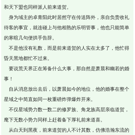
和天下盟也同样派人前来道贺。
身为域主的卓青阳此时居然守在传送阵外，亲自负责收礼
待客的事宜，就连碰上与他相熟的乐明管事，他也只能简单
的寒暄几句便拱手告辞。
不是他没有礼数，而是前来道贺的人实在太多了，他忙得
昏天黑地都忙不过来。
要说荒天界正在筹备什么大事，那自然是萧晨和幽若的婚
事！
自从消息放出去后，以萧晨如今的地位，他的婚事在整个
星域之中简直如同一枚重磅炸弹爆炸开来。
不仅星域势力数一数二的修罗族、角龙族高层亲临道贺，
麾下无数小势力同样上赶着备下厚礼前来道喜。
从白天到黑夜，前来道贺的人不计其数，仿佛浩瀚东流的