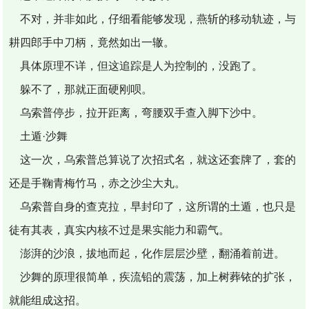
不对，并非如此，仔细看能够发现，燕斩的移动轨迹，与
耕四郎手中刀柄，竟然如出一辙。
具体原理不详，但这追踪是人为控制的，没跑了。
躲不了，那就正面硬刚呗。
乌索普停步，拉开距离，弯腰双手查入脚下沙中。
土遁·沙舞
这一次，乌索普总算说了次招式名，就这还套牌了，套的
还是手鞠青梅竹马，赤之沙尘大丸。
乌索普自身的查克拉，早封印了，这所谓的土遁，也只是
徒有其表，真实内核不过是果实能力和霸气。
澎湃的沙浪，拔地而起，化作层层沙壁，翻涌着前进。
沙舞的原理很简单，疾流铅的震荡，加上树葬铱的扩张，
就能组成这招。