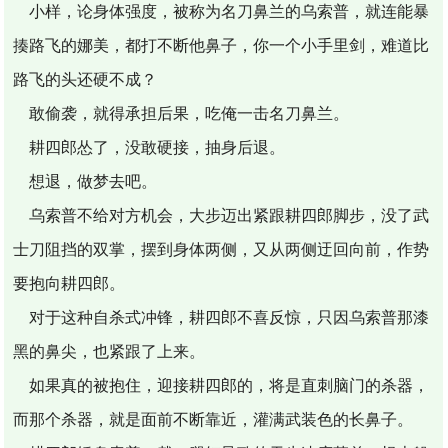
小样，论身体强度，被称为名刀鼻兰的乌索普，就连能暴
揍路飞的娜美，都打不断他鼻子，你一个小手里剑，难道比
路飞的头还硬不成？
敢偷袭，就得承担后果，吃俺一击名刀鼻兰。
耕四郎怂了，没敢硬接，抽身后退。
想退，做梦去吧。
乌索普不给对方机会，大步迈出紧跟耕四郎脚步，没了武
士刀阻挡的双掌，摆到身体两侧，又从两侧迂回向前，作势
要抱向耕四郎。
对于这种自杀式冲锋，耕四郎不喜反惊，只因乌索普那漆
黑的鼻尖，也紧跟了上来。
如果真的被抱住，迎接耕四郎的，将是直刺脑门的杀器，
而那个杀器，就是面前不断靠近，灌满武装色的长鼻子。