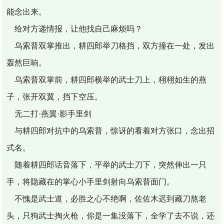
能念出来。
给对方递情报，让他找自己麻烦吗？
乌索普双掌推出，耕四郎举刀格挡，双方撞在一处，发出
轰然巨响。
乌索普双掌前，耕四郎横举的武士刀上，栩栩如生的燕
子，张开双翼，挡下空压。
无二打·燕翼·影手里剑
与耕四郎对抗中的乌索普，惊讶的看着对方张口，念出招
式名。
随着耕四郎话音落下，平举的武士刀下，突然伸出一只
手，将隐藏在的掌心小手里剑射向乌索普面门。
不愧是武士道，必胜之心不绝啊，佐佐木迟到藏刀熬老
头，只狗武士掏火枪，你是一集没落下，全学了去不说，还