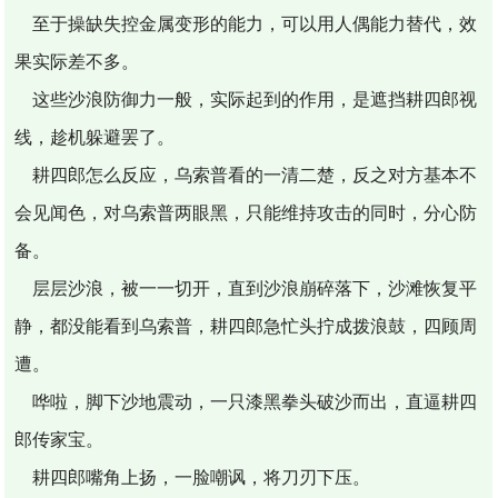
至于操缺失控金属变形的能力，可以用人偶能力替代，效
果实际差不多。
这些沙浪防御力一般，实际起到的作用，是遮挡耕四郎视
线，趁机躲避罢了。
耕四郎怎么反应，乌索普看的一清二楚，反之对方基本不
会见闻色，对乌索普两眼黑，只能维持攻击的同时，分心防
备。
层层沙浪，被一一切开，直到沙浪崩碎落下，沙滩恢复平
静，都没能看到乌索普，耕四郎急忙头拧成拨浪鼓，四顾周
遭。
哗啦，脚下沙地震动，一只漆黑拳头破沙而出，直逼耕四
郎传家宝。
耕四郎嘴角上扬，一脸嘲讽，将刀刃下压。