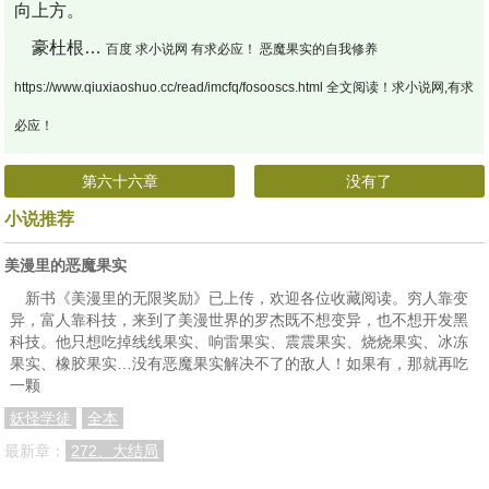
向上方。
豪杜根…
百度 求小说网 有求必应！ 恶魔果实的自我修养
https://www.qiuxiaoshuo.cc/read/imcfq/fosooscs.html 全文阅读！求小说网,有求
必应！
第六十六章
没有了
小说推荐
美漫里的恶魔果实
新书《美漫里的无限奖励》已上传，欢迎各位收藏阅读。穷人靠变
异，富人靠科技，来到了美漫世界的罗杰既不想变异，也不想开发黑
科技。他只想吃掉线线果实、响雷果实、震震果实、烧烧果实、冰冻
果实、橡胶果实…没有恶魔果实解决不了的敌人！如果有，那就再吃
一颗
妖怪学徒
全本
最新章：
272、大结局