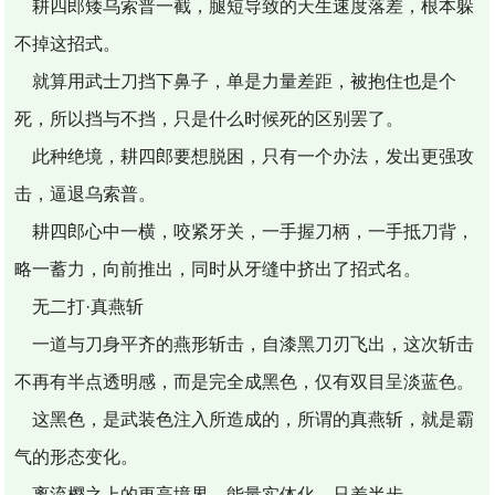
耕四郎矮乌索普一截，腿短导致的天生速度落差，根本躲
不掉这招式。
就算用武士刀挡下鼻子，单是力量差距，被抱住也是个
死，所以挡与不挡，只是什么时候死的区别罢了。
此种绝境，耕四郎要想脱困，只有一个办法，发出更强攻
击，逼退乌索普。
耕四郎心中一横，咬紧牙关，一手握刀柄，一手抵刀背，
略一蓄力，向前推出，同时从牙缝中挤出了招式名。
无二打·真燕斩
一道与刀身平齐的燕形斩击，自漆黑刀刃飞出，这次斩击
不再有半点透明感，而是完全成黑色，仅有双目呈淡蓝色。
这黑色，是武装色注入所造成的，所谓的真燕斩，就是霸
气的形态变化。
离流樱之上的更高境界，能量实体化，只差半步。