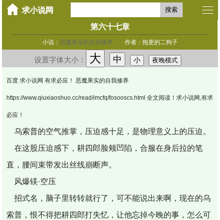
搜索
第六十七章
小说：
恶魔果实的自我修养
作者：拖更的二狗子
大
中
设置字体大小：
小
夜晚模式
百度 求小说网 有求必应！ 恶魔果实的自我修养
https://www.qiuxiaoshuo.cc/read/imcfq/fosooscs.html 全文阅读！求小说网,有求
必应！
乌索普的空气推掌，压迫感十足，是物理意义上的压迫。
在这股压迫感下，耕四郎脸颊凹陷，合服在身后拉的笔
直，腰间束带发出丝线崩断声。
风爆镁·空压
招式名，脑子里转转就行了，可不能说出来啊，现在的乌
索普，恨不得把耕四郎打失忆，让他忘掉今晚的事，怎么可