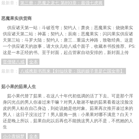
最新章：
第三册：恶魔之龙七 第893章：最强七虎将
恶魔果实供货商
供应诸天第一站：斗破苍穹；契约人：萧炎；恶魔果实：烧烧果实
供应诸天第二站：神墓；契约人：辰南；恶魔果实：闪闪果实供应诸
天第三站：斗罗大陆；契约人：唐三…重温大神路，致敬经典。这是
一个供应诸天的故事，请大伙儿给八戒个面子，收藏本书投推荐。PS:
这是一本正经的书。至于封面，起点管家自动安排的，新封面上传
贫僧猪八戒
全本
最新章：
八戒携新书而来【剑仙扶妻：我的娘子竟是亡国女帝】
茹小果的茹果人生
茹小果代替了茹果，在这八十年代初低调的活了下去。可是那个浑
身闪光点的男人你凑过来干嘛？对男人敬谢不敏的茹果看着这没脸没
皮的男人粘在自己身边，到处说她是他对象。茹果再次推开凑过来的
男人：这日子没法过了！男人眼角一挑：小果果对哪不满意？白天？
还是晚上所以，茹果自此以后再也不能挑这男人的不是，不然她的人
生
小小青铜梦
全本