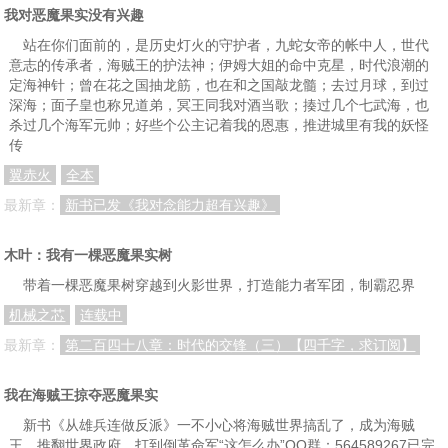
我对恶魔果实没有兴趣
站在你们面前的，是历史灯火的守护者，九蛇女帝的帐中人，世代
意志的传承者，海贼王的护法神；伊姆大姐的命中克星，时代浪潮的
定海神针；曾在花之国抽龙筋，也在和之国敲龙髓；去过月球，到过
深海；面子皇也称兄道弟，冥王同我对酒当歌；揍过几个七武海，也
杀过几个海军元帅；好些个公主记着我的恩惠，推进城里有我的妖怪
传
翼赤火
全本
最新章：
新书已发《我对念能力超有兴趣》
木叶：我有一棵恶魔果实树
带着一棵恶魔果树穿越到火影世界，打造能力者军团，制霸忍界
机械之芯
连载中
最新章：
第二百四十八章：时代的交锋（三）【四千字，求订阅】
我在海贼王掠夺恶魔果实
新书《从雄兵连做反派》一不小心将海贼世界搞乱了，成为海贼
王，推翻世界政府，打到倒革命军“这怎么办”QQ群：564589267已完