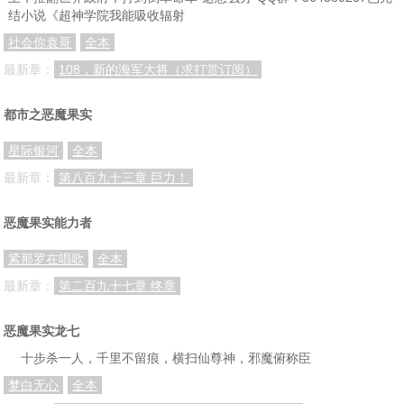
结小说《超神学院我能吸收辐射
社会你袁哥
全本
最新章：
108，新的海军大将（求打赏订阅）
都市之恶魔果实
星际银河
全本
最新章：
第八百九十三章 巨力！
恶魔果实能力者
紧那罗在唱歌
全本
最新章：
第二百九十七章 终章
恶魔果实龙七
十步杀一人，千里不留痕，横扫仙尊神，邪魔俯称臣
梦白无心
全本