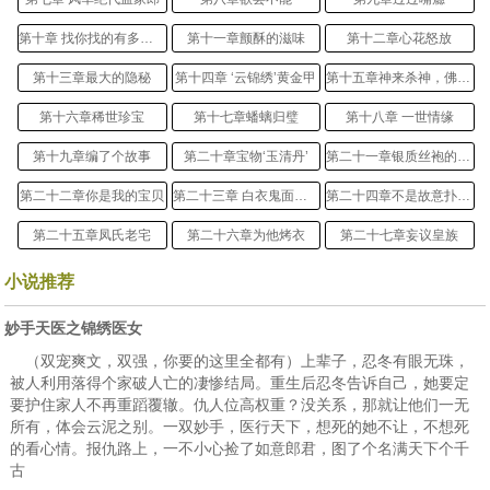
第十章 找你找的有多辛苦
第十一章颤酥的滋味
第十二章心花怒放
第十三章最大的隐秘
第十四章 ‘云锦绣’黄金甲
第十五章神来杀神，佛来杀佛
第十六章稀世珍宝
第十七章蟠螭归璧
第十八章 一世情缘
第十九章编了个故事
第二十章宝物‘玉清丹’
第二十一章银质丝袍的男人
第二十二章你是我的宝贝
第二十三章 白衣鬼面男子
第二十四章不是故意扑倒你
第二十五章凤氏老宅
第二十六章为他烤衣
第二十七章妄议皇族
第二十八章触碰不得的痛
第二十九章皇权霸势
第三十章始皇后传人
小说推荐
第三十一章 国之砥柱
第三十二章承俊王进城
第三十三章活阎王现世
妙手天医之锦绣医女
第三十四章做本王女人
第三十五章签下契约
第三十六章暧昧至极
（双宠爽文，双强，你要的这里全都有）上辈子，忍冬有眼无珠，
被人利用落得个家破人亡的凄惨结局。重生后忍冬告诉自己，她要定
第三十七章一衣千金
第三十八章当堂对质
第三十九章剥衣展伤
要护住家人不再重蹈覆辙。仇人位高权重？没关系，那就让他们一无
所有，体会云泥之别。一双妙手，医行天下，想死的她不让，不想死
第四十章成王赵励
第四十一章赵昶发飙
第四十二章为七夫人验尸
的看心情。报仇路上，一不小心捡了如意郎君，图了个名满天下个千
古
第四十三章真相大白
第四十四章二少奶奶
第四十五章榻上嬉闹