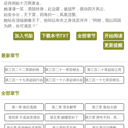
还得倒贴十万两黄金。
她凄凄一笑，洒脱转身，赴边疆，披战甲，搅动四方风云。
始皇令出，天下震，四海归一，凤凰涅槃。
她站在顶端俯瞰天下。他却以布衣之身浅笑涔涔：“阿鲤，我以四国
为聘，你可满意？”
加入书架
下载本书TXT
全部章节
开始阅读
更新提醒
最新章节
第三百二十二章朕的闺女谁都不能抢
第三百二十一章苏鲤去南祥
第三百二十章赵励之死
第三百一十九章赵励行凶
第三百一十八章赵昶出征
第三百一十七章苏鲤见赵澜
全部章节
第一章 疯狂逃婚
第二章 宽衣解带
第三章 脸似火烧
第四章 不是故意摸你
第五章 她哪里好了
第六章 两年不到，死了六个
第七章 风华绝代孟家郎
第八章欲罢不能
第九章过过嘴瘾