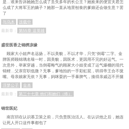
是…谁来告诉她她怎么成了丢失多年的长公主？她捡来的便宜夫君怎
第一百二十一章小伍子死
第一百二十二章南宫戬较量
第一百二十三章威胁，谁不会
么成了大将军王的嫡子？她那一直从地里刨食的爹娘还会做生意？罢
了
第一百二十四章揭开身份
第一百二十五章苏鲤就是‘苏鲤’
第一百二十六章与南宫戬宣战
与乌木
连载中
第一百二十七章论天下
第一百二十八章致命弱点
第一百二十九章思念如狂
最新章：
第55章 逞英雄
第一百三十章道别
第一百三十一章二殿下心思
第一百三十二章东篱驿馆
盛世医香之锦绣凉缘
第一百三十三章玉姗有喜
第一百三十四章初见南宫扶玉
第一百三十五请脉
顾家大小姐声名远扬，不以美貌，不以才华，只凭“倒霉”二字。金
第一百三十六章公主有孕
第一百三十七章夜间偷食
第一百三十八情浓我浓
牌医师顾锦璃名噪一时，因美貌，因医术，更因用不完的好运气。一
次意外，举家穿越，当倒霉晦气的顾家大小姐变成了运气爆棚的现代
第一百三十九章南宫戬再现
第一百四十章南宮扶玉心思
第一百四十一章要明正言顺
锦鲤…父亲官职低微？无事，爹地拍的一手彩虹屁，哄得帝王合不拢
嘴。母亲娘家无依？无事，妈咪耍的一手暴脾气，揍得亲戚迈不开腿
第一百四十二章回京城
第一百四十三赵熠认娘
第一百四十四长亭风波
浮梦公子
全本
第一百四十五王府下马威
第一百四十六骊园
第一百四十七赵昶醉酒
最新章：
第三十七章 他们和她们（终）
第一百四十八章苏鲤要补偿
第一百四十九章初见皇上
第一百五十章乃敢与君绝
锦世医妃
第一百五十一章国师大人
第一百五十二章玉姗托付
第一百五十三厨娘大嬷嬷
南宫玥在认识慕卫策之前，只负责医治活人。在认识他之后，她连
第一百五十四章桂花酥
第一百五十五玉姗出事
第一百五十六章成王府趣事
让死人开口这件事都包了