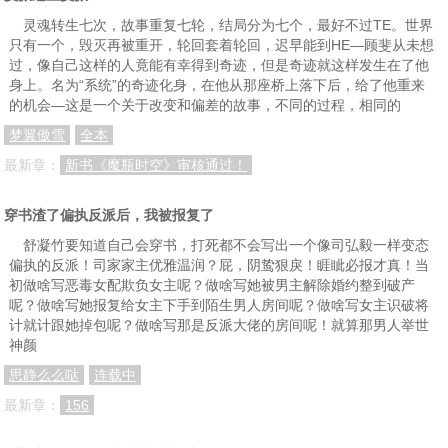
灵魂转生七次，故事重复七轮，结局分为七个，最好不过TE。世界
只有一个，毁灭再被重开，轮回套着轮回，迟早能到HE—顾斐从未想
过，像自己这样的人竟能有幸得到奇迹，但是奇迹就这样发生在了他
身上。名为“系统”的奇迹化身，在他从那座桥上落下后，给了他重来
的机会—这是一个关于改变和偏差的故事，不同的过程，相同的
梦翼傲雪
全本
最新章：
新书《魔瓶时空》审核通过！
穿书渣了偏执反派后，我被报复了
舒凝竹要知道自己会穿书，打死都不会写出一个像司弘毅一样变态
偏执的反派！司家家主优雅温润？屁，阴鸷狠戾！睚眦必报才真！当
初做啥写恶毒女配欺负女主呢？做啥写她被男主解除婚约整到破产
呢？做啥写她报复给女主下手到陌生男人房间呢？做啥写女主识破将
计就计跟她掉包呢？做啥写那是反派大佬的房间呢！就算那男人举世
神颜
思静么么哒
连载中
最新章：
156