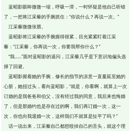
蓝昭影眼眸微微一缩，呼吸一滞，一时怀疑是他自己听错
了，一把将江采藜的手腕抓住：“你说什么？再说一次。”
江采藜微微张唇。
蓝昭影将江采藜的手腕握得很紧，目光紧紧盯着江采
藜：“江采藜，你再说一次，你要我帮你什么？”
“我......”面对蓝昭影的逼问，江采藜几乎是下意识地偏头选
择了回避。
蓝昭影握着她的手腕，修长的指节的凉意一直蔓延至她的
心脏，她扭过头，看向蓝昭影，“就是，你看啊，就算上一次
订婚的是我爸爸和伯父，没有经过我的同意，我后来也悔婚
了，但是那婚约也是存在过的啊，我们再订婚一次，这一
次，你也向我退婚一次，这样我们不就算是扯平了吗？”
话一说出来，江采藜自己都想咬掉自己的舌头，就这个理