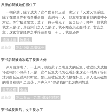
反派的我被她们抓住了
一朝穿越，陈宁成为了这个世界的反派，绑定了『又爱又恨系统。
陈宁在修真界有着多重身份，直到有一天，他发现女主看他的眼神不
对劲。陈宁猛然发觉：遭了，身份曝光了！紫灵仙子：师尊，救我育
我之人是你，屠我宗门之人也是你，我不知该怎么面对你。玄宫之
主：这玄宫是经你之手缔造而成，今日，我便还你
德薄才疏
连载中
最新章：
第146章 至暗掠夺
穿书后我被迫攻略了反派大佬
沐月白穿书了。一上来，她就惹了全书最大的反派，被误以为成投
怀送抱的小绿茶！只是…这个反派大佬怎么看起来这么不对劲？等到
沐月白反应过来的时候。她已经被反派大佬揽在怀里，男人低沉磁性
的嗓音在她耳边回荡，声声入耳“你是我的“永远也别想逃
果宝粒橙
全本
最新章：
第二百三十九章 浪漫的结局
穿书成反派后，女主反水了