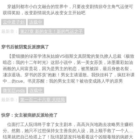
穿越到都市小白文融合的世界中，只要改变剧情掠夺主角气运便可
获得奖励，改变剧情就先从改变女主开始吧
云中君子剑
连载中
最新章：
第27章 新的女主！新的气运之子
穿书后被阴鸷反派撩疯了
【爱细腰的绿茶学渣灰姑娘VS假斯文真阴鸷的复仇撩人总裁《极致
暗恋：我的十二年时光》这部小说中，第一美女苏羡，浓墨重彩如油
画般的人间富贵花，因为是男主的初恋，被黑被踩，最后身败名裂，
凄凉退场。穿书的苏羡”抱歉！男女主请退散。我快挂科了，疯狂补课
中…勿cue。书灵苏醒：我的男女主呢？被动变成路人甲的原男
微笑巨yyds
连载中
最新章：
第一百二十六章 大结局
快穿：女主被病娇反派给抢了
位面打工人阮绵终于拿了女主剧本，高高兴兴地跑去攻略男主赚积
分。然鹅，她只不过想保持女主善良的人设，路上顺手救了一个人…
结果就把自己给搭上了！阮绵瑟瑟发抖地看着这个凶狠毒辣的病娇大