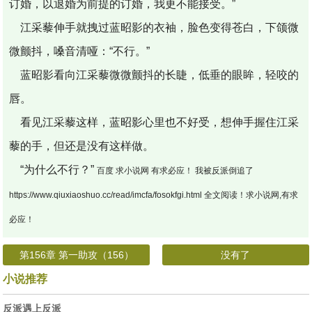
订婚，以退婚为前提的订婚，我更不能接受。”
江采藜伸手就拽过蓝昭影的衣袖，脸色变得苍白，下颌微
微颤抖，嗓音清哑：“不行。”
蓝昭影看向江采藜微微颤抖的长睫，低垂的眼眸，轻咬的
唇。
看见江采藜这样，蓝昭影心里也不好受，想伸手握住江采
藜的手，但还是没有这样做。
“为什么不行？”
百度 求小说网 有求必应！ 我被反派倒追了
https://www.qiuxiaoshuo.cc/read/imcfa/fosokfgi.html 全文阅读！求小说网,有求
必应！
第156章 第一助攻（156）
没有了
小说推荐
反派遇上反派