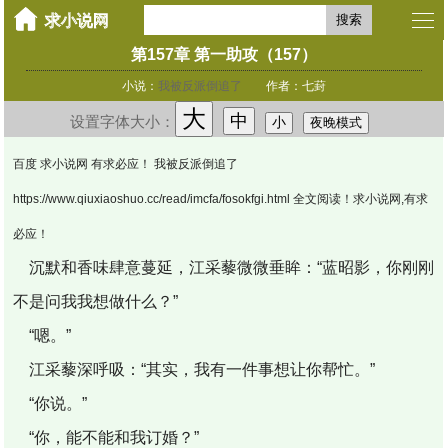
搜索
第157章 第一助攻（157）
小说：
我被反派倒追了
作者：七葑
大
中
设置字体大小：
小
夜晚模式
百度 求小说网 有求必应！ 我被反派倒追了
https://www.qiuxiaoshuo.cc/read/imcfa/fosokfgi.html 全文阅读！求小说网,有求
必应！
沉默和香味肆意蔓延，江采藜微微垂眸：“蓝昭影，你刚刚
不是问我我想做什么？”
“嗯。”
江采藜深呼吸：“其实，我有一件事想让你帮忙。”
“你说。”
“你，能不能和我订婚？”