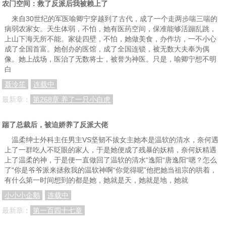
农门空间：救了反派后我被赖上了
来自30世纪的军医喻卿宁穿越到了古代，成了一个走两步喘三喘的
病弱农家女。天生体弱，不怕，她有医药空间，保准能够活蹦乱跳，
上山下海无所不能。家徒四壁，不怕，她做美食，办作坊，一不小心
成了全国首富。她创办的医馆，成了全国连锁，被无数大夫奉为偶
像。她上战场，医治了无数将士，被誉为神医。只是，喻卿宁想不明
白
聂泠笙
连载中
最新章：
第268章 养了一只小白虎
踹了总裁后，被迫娇养了反派大佬
温柔绅士外科主任男主VS坚韧不拔女主她本是温软的清水，奈何遇
上了一群吃人不眨眼的家人，于是她便成了残暴的妖精，奈何妖精遇
上了温柔的神，于是便一直做回了温软的清水“逸阳“唐逸阳“嗯？怎么
了“你是爷爷派来拯救我的温软神啊“你觉得呢”他把她当祖宗的哄着，
有什么第一时间想到的都是她，她就是天，她就是地，她就
小小小企鹅
连载中
最新章：
第一百四十七章