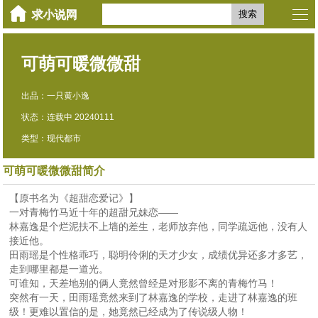
搜索
可萌可暖微微甜
出品：一只黄小逸
状态：连载中 20240111
类型：现代都市
可萌可暖微微甜简介
【原书名为《超甜恋爱记》】
一对青梅竹马近十年的超甜兄妹恋——
林嘉逸是个烂泥扶不上墙的差生，老师放弃他，同学疏远他，没有人
接近他。
田雨瑶是个性格乖巧，聪明伶俐的天才少女，成绩优异还多才多艺，
走到哪里都是一道光。
可谁知，天差地别的俩人竟然曾经是对形影不离的青梅竹马！
突然有一天，田雨瑶竟然来到了林嘉逸的学校，走进了林嘉逸的班
级！更难以置信的是，她竟然已经成为了传说级人物！