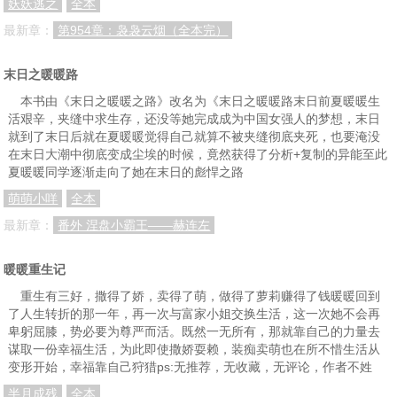
妖妖逃之
全本
第53章：你是我的谁（3）
第54章：你是我的谁（4）
第55章：你是我的谁（5）
最新章：
第954章：袅袅云烟（全本完）
第56章：染成鲜红的月光（1）
第57章：染成鲜红的月光（2）
第58章：染成鲜红的月光（3）
第59章：染成鲜红的月光（4）
第71章：实打实的傻白甜（3）
第72章：好姐妹齐聚一堂（1）
末日之暖暖路
本书由《末日之暖暖之路》改名为《末日之暖暖路末日前夏暖暖生
第73章：好姐妹齐聚一堂（2）
第74章：好姐妹齐聚一堂（3）
第75章：好姐妹齐聚一堂（4）
活艰辛，夹缝中求生存，还没等她完成成为中国女强人的梦想，末日
第76章：儿时的初遇（1）
第77章：儿时的初遇（2）
第78章：儿时的初遇（3）
就到了末日后就在夏暖暖觉得自己就算不被夹缝彻底夹死，也要淹没
在末日大潮中彻底变成尘埃的时候，竟然获得了分析+复制的异能至此
第79章：儿时的初遇（4）
第80章：儿时的初遇（5）
第81章：重归于好（1）
夏暖暖同学逐渐走向了她在末日的彪悍之路
萌萌小咩
全本
第82章：重归于好（2）
第83章：重归于好（3）
第84章：重归于好（4）
最新章：
番外 涅盘小霸王——赫连左
第85章：重归于好（5）
第86章：这换谁顶得住啊（1）
第87章：这换谁顶得住啊（2）
第88章：这换谁顶得住啊（3）
第89章：世界真小（1）
第90章：世界真小（2）
暖暖重生记
第91章：世界真小（3）
第92章：伞（1）
第93章：伞（2）
重生有三好，撒得了娇，卖得了萌，做得了萝莉赚得了钱暖暖回到
了人生转折的那一年，再一次与富家小姐交换生活，这一次她不会再
第94章：伞（3）
第95章：伞（4）
第96章：伞（5）
卑躬屈膝，势必要为尊严而活。既然一无所有，那就靠自己的力量去
谋取一份幸福生活，为此即使撒娇耍赖，装痴卖萌也在所不惜生活从
第97章：这算是见家长了吗（1）
第98章：这算是见家长了吗（2）
第99章：这算是见家长了吗（3）
变形开始，幸福靠自己狩猎ps:无推荐，无收藏，无评论，作者不姓
第100章：网吧里的常客（1）
第101章：网吧里的常客（2）
第102章：网吧里的常客（3）
半月成残
全本