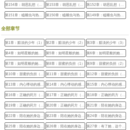
第154章：胡思乱想（3）
第153章：胡思乱想（2）
第152章：胡思乱想（1）
第151章：瞌睡虫与热心肠（3）
第150章：瞌睡虫与热心肠（2）
第149章：瞌睡虫与热心肠（1）
全部章节
第1章：黯淡的少年（1）
第2章：黯淡的少年（2）
第3章：黯淡的少年（3）
第4章：如明星般的她（1）
第5章：如明星般的她（2）
第6章：如明星般的她（3）
第7章：如明星般的她（4）
第8章：甜蜜的负担（1）
第9章：甜蜜的负担（2）
第10章：甜蜜的负担（3）
第11章：甜蜜的负担（4）
第12章：甜蜜的负担（5）
第13章：内心悸动的感觉（1）
第14章：内心悸动的感觉（2）
第15章：内心悸动的感觉（3）
第16章：正确的药方（1）
第17章：正确的药方（2）
第18章：正确的药方（3）
第19章：正确的药方（4）
第20章：正确的药方（5）
第21章：陪在她的身边（1）
第22章：陪在她的身边（2）
第23章：陪在她的身边（3）
第24章：陪在她的身边（4）
第25章：陪在她的身边（5）
第26章：陪在她的身边（6）
第27章：有了她，这个世界四季如春（1）