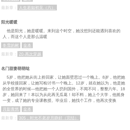
最新章：
人生若如初见（六）
第104章：网吧里的常客（5）
第103章：网吧里的常客（4）
第105章：我喜欢你（1）
第106章：我喜欢你（2）
第107章：我喜欢你（3）
第108章：我喜欢你（4）
阳光暖暖
第109章：我喜欢你（5）
第110章：我喜欢你（6）
第111章：关于初吻被夺走这件事（1）
他是阳光，她是暖暖。来到这个时空，她没想到还能遇到喜欢的
人，而这个人是那么温暖
第112章：关于初吻被夺走这件事（2）
第113章：关于初吻被夺走这件事（3）
第114章：关于初吻被夺走这件事（4）
冬雪的树
全本
第115章：关于初吻被夺走这件事（5）
第116章：关于初吻被夺走这件事（6）
第117章：镜片下的天才少年（1）
最新章：
20-再次穿越
第118章：镜片下的天才少年（2）
第119章：镜片下的天才少年（3）
第120章：甜蜜的气氛因她而起（1）
名门甜妻萌萌哒
第121章：甜蜜的气氛因她而起（2）
第122章：甜蜜的气氛因她而起（3）
第123章：瑶瑶的恶作剧（1）
5岁，他把她从街上拎回家，让她面壁思过一个晚上。8岁，他把她
第124章：瑶瑶的恶作剧（2）
第125章：瑶瑶的恶作剧（3）
第126章：天才与天才的碰撞（1）
从学校接回家，让她写检讨书一个晚上。12岁，就在她以为，他是她
的全世界的时候—他把她一个人扔到国外，不闻不问，整整六年。18
第127章：天才与天才的碰撞（2）
第128章：天才与天才的碰撞（3）
第129章：被排斥的傻子（1）
岁，她回来了！本以为从此再无瓜葛！却不料，她上个大学，他摇身
一变，成了她的专业课教授。毕业后，她找个工作，他再次变换
第130章：被排斥的傻子（2）
第131章：被排斥的傻子（3）
第132章：被排斥的傻子（4）
月影青悠
全本
第133章：被排斥的傻子（5）
第134章：被排斥的傻子（6）
第135章：造谣计划（1）
最新章：
305，时光不老岁月静好（完结）
第136章：造谣计划（2）
第137章：造谣计划（3）
第138章：造谣计划（4）