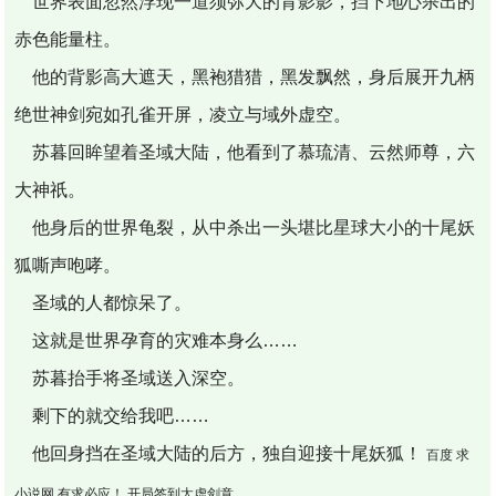
世界表面忽然浮现一道须弥大的背影影，挡下地心杀出的
赤色能量柱。
他的背影高大遮天，黑袍猎猎，黑发飘然，身后展开九柄
绝世神剑宛如孔雀开屏，凌立与域外虚空。
苏暮回眸望着圣域大陆，他看到了慕琉清、云然师尊，六
大神祇。
他身后的世界龟裂，从中杀出一头堪比星球大小的十尾妖
狐嘶声咆哮。
圣域的人都惊呆了。
这就是世界孕育的灾难本身么……
苏暮抬手将圣域送入深空。
剩下的就交给我吧……
他回身挡在圣域大陆的后方，独自迎接十尾妖狐！
百度 求
小说网 有求必应！ 开局签到太虚剑意