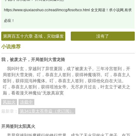
https://www.qiuxiaoshuo.cc/read/imccg/fosofsco.html 全文阅读！求小说网,有求
必应！
第两百五十六章 圣域，灾劫爆发
没有了
小说推荐
我，被废太子，开局签到大雪龙骑
我叫叶玄，穿越到了异世夏国，成了被废太子。三年冷宫签到，开
局签到大雪龙骑。叮，恭喜主人签到，获得神魔项羽。叮，恭喜主人
签到，获得混沌神魔体。叮，恭喜主人签到，获得他化自在大法。
叮，恭喜主人签到，获得瑶池女帝。无尽岁月过去，叶玄立于诸天之
巅，看着漫天神魔仙“无敌真寂寞
风如火
连载中
最新章：
第341章太苍帝焱（求订阅）
开局签到太阳真火
姜晨穿越到妖魔横行的修行世界，成为了天火宗的火工弟子。在万