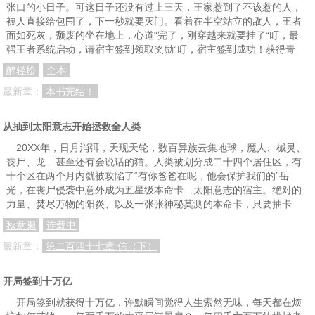
张口的小日子。可这日子还没有过上三天，王家惹到了不该惹的人，
被人直接给包围了，下一秒就要灭门。看着在半空站立的敌人，王者
面如死灰，颓废的坐在地上，心道“完了，刚穿越来就要挂了“叮，最
强王者系统启动，请宿主签到领取奖励“叮，宿主签到成功！获得青
醉轻松
全本
最新章：
本书完结！
从抽到太阳意志开始拯救全人类
20XX年，日月消弭，天现天轮，数百异族云集地球，魔人、械灵、
丧尸、龙…甚至还有会说话的猫。人类被划分成二十四个居住区，有
十个区在两个月内就被攻陷了“有你爸爸在呢，他会保护我们的”岳
光，在丧尸侵袭中意外成为五星级本命卡—太阳意志的宿主。绝对的
力量、焚尽万物的阳炎、以及一张张神秘莫测的本命卡，只要抽卡
秋意阑
连载中
最新章：
第二百四十七章 信（下）
开局签到十万亿
开局签到就获得十万亿，许默瞬间觉得人生索然无味，每天都在烦