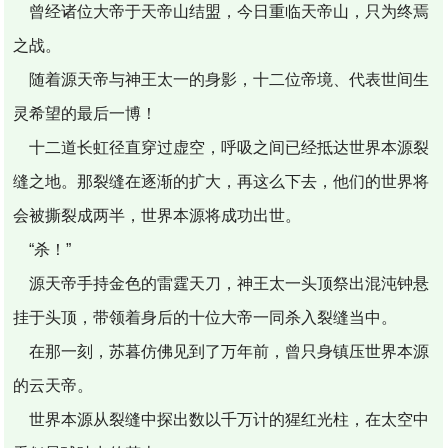
曾经诸位大帝于天帝山结盟，今日重临天帝山，只为终焉
之战。
随着源天帝与神王太一的身影，十二位帝境、代表世间生
灵希望的最后一博！
十二道长虹径直穿过虚空，呼吸之间已经抵达世界本源裂
缝之地。那裂缝在逐渐的扩大，再这么下去，他们的世界将
会被撕裂成两半，世界本源将成功出世。
“杀！”
源天帝手持金色的雷霆天刀，神王太一头顶祭出混沌钟悬
挂于头顶，带领着身后的十位大帝一同杀入裂缝当中。
在那一刻，苏暮仿佛见到了万年前，曾只身镇压世界本源
的云天帝。
世界本源从裂缝中探出数以千万计的猩红光柱，在太空中