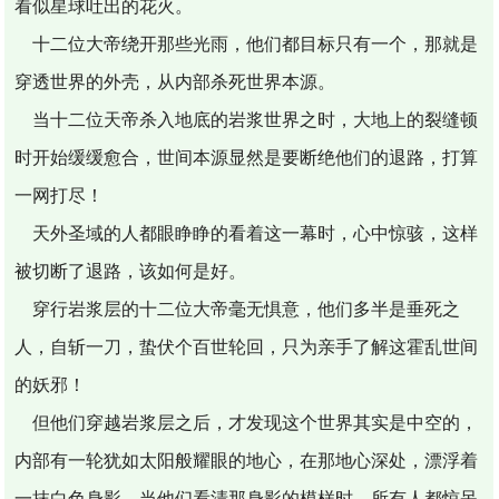
看似星球吐出的花火。
十二位大帝绕开那些光雨，他们都目标只有一个，那就是
穿透世界的外壳，从内部杀死世界本源。
当十二位天帝杀入地底的岩浆世界之时，大地上的裂缝顿
时开始缓缓愈合，世间本源显然是要断绝他们的退路，打算
一网打尽！
天外圣域的人都眼睁睁的看着这一幕时，心中惊骇，这样
被切断了退路，该如何是好。
穿行岩浆层的十二位大帝毫无惧意，他们多半是垂死之
人，自斩一刀，蛰伏个百世轮回，只为亲手了解这霍乱世间
的妖邪！
但他们穿越岩浆层之后，才发现这个世界其实是中空的，
内部有一轮犹如太阳般耀眼的地心，在那地心深处，漂浮着
一抹白色身影，当他们看清那身影的模样时，所有人都惊呆