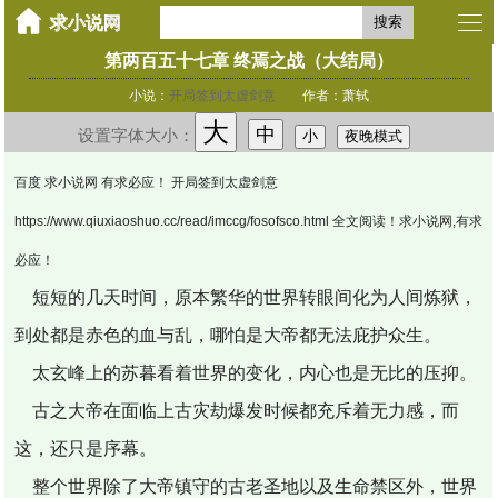
搜索
第两百五十七章 终焉之战（大结局）
小说：
开局签到太虚剑意
作者：萧轼
大
中
设置字体大小：
小
夜晚模式
百度 求小说网 有求必应！ 开局签到太虚剑意
https://www.qiuxiaoshuo.cc/read/imccg/fosofsco.html 全文阅读！求小说网,有求
必应！
短短的几天时间，原本繁华的世界转眼间化为人间炼狱，
到处都是赤色的血与乱，哪怕是大帝都无法庇护众生。
太玄峰上的苏暮看着世界的变化，内心也是无比的压抑。
古之大帝在面临上古灾劫爆发时候都充斥着无力感，而
这，还只是序幕。
整个世界除了大帝镇守的古老圣地以及生命禁区外，世界