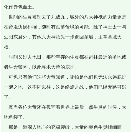
化作赤色血土。
世间的生灵被削去了九成九，域外的八大神祇的力量更是
在帝境边缘徘徊，随时有跌落帝境的可能。除了神王太一与
烈阳东君外，其他六大神祇先一步退回圣域，主掌圣域大
权。
时间又过去七日，那些幸存的生灵都在赶往最近的圣地或
者生命禁区，以此寻求大帝的庇护。
可也只有他们这些大帝知道，哪怕是他们也无法永远庇护
一隅之地，这不同以往，这是终焉之战，他们已经无路可逃
了。
真当各位大帝还在孤守着世界上最后一点生灵的时候，大
地龟裂了。
那是一道深入地心的究极裂缝，大量的赤色生灵蜂蛹而