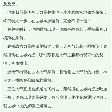
及反应。
他终归只是伪帝，力量并非他一步步脚踏实地修炼而来，
终究弱人一步，在世界本源面前，完全不堪一击！
在关键时刻，他的眼前出现一道白色的身影，手持霜月刀
横跨在身前。
裹挟恐怖力量的狐尾扫过，将云天帝与苏暮一同拍飞！轰
然撞倒在世界内壁，哪怕苏暮是大帝之躯都出现可怕的裂
痕，帝血横流。
源天帝出现在古木大帝身前，替他化去大部分的力量，神
王太一横跨在烈阳东君面前。
三位大帝直接被妖尾拍飞出去，轰然撞在世界内壁上吐血
不知，道身出现大量裂纹，身形崩溃，化作光粒逐渐消散，
朝世界中央的妖狐汇聚而去。