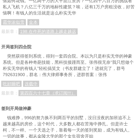
恼如何花钱。一亿两千万的大平层江景房？一亿四千六百万的挑战者
私人飞机？八亿三千万的地标性建筑？唉，还有1万户房租没收，好苦
恼啊！有钱人的生活就是这么朴实无华
霜华浓似雪
全本
最新章：
198.在作死的道路上越走越远
开局签到四合院
突然获得签到系统，得到一套四合院。本以为只是朴实无华的神豪
系统。但是各种奇葩技能，黑科技接踵而至。张伟很无奈“我只想做个
朴实无华的有钱人”轻松搞笑文（书友群建立了！进就完了，群号
792631900，群名：伟大律师事务所，进群答案：张伟
吃好睡吧
连载中
最新章：
第四百六十七章（求订阅!!!）
签到开局做神豪
钱难挣，996的努力换不到两百平的别墅，没日没夜的加班追不上
越来越高的房价，这个时代，大多数人都在苦海中挣扎。但是许士
柯，不一样。一个天选之子，靠着每一天的签到奖励，成为有钱人。
一切的故事，都从金陵大学的那个女生宿舍开始