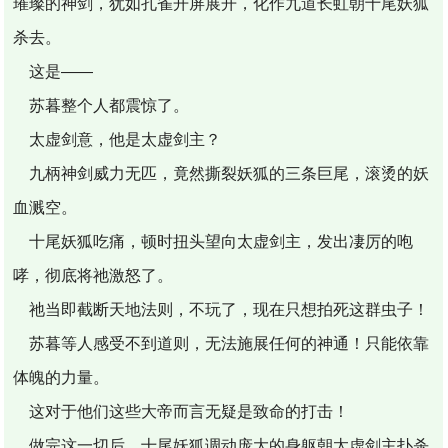
璀璨的神剑，犹如孔雀开屏展开，化作九道长虹朝十尾妖狐
杀去。
这是——
苏暮整个人都震惊了。
太虚剑意，他是太虚剑主？
九柄神剑威力无匹，竟然撕裂妖狐的三条巨尾，滚烫的妖
血溅空。
十尾妖狐吃痛，顿时扭头望向太虚剑主，发出凄厉的咆
哮，彻底将祂激怒了。
祂当即截断天地法则，不玩了，现在只想拍死这群虫子！
苏暮等人感受不到道则，无法施展任何的神通！只能依靠
体魄的力量。
这对于他们这些大帝而言无疑是致命的打击！
做完这一切后，十尾妖狐调动庞大的身躯朝太虚剑主扑杀