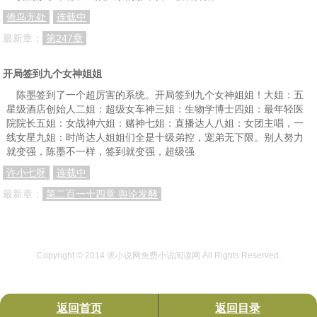
倦鸟无处
连载中
最新章：
第247章
开局签到九个女神姐姐
陈墨签到了一个超厉害的系统。开局签到九个女神姐姐！大姐：五
星级酒店创始人二姐：超级女车神三姐：生物学博士四姐：最年轻医
院院长五姐：女战神六姐：赌神七姐：直播达人八姐：女团主唱，一
线女星九姐：时尚达人姐姐们全是十级弟控，宠弟无下限。别人努力
就变强，陈墨不一样，签到就变强，超级强
许小七呀
连载中
最新章：
第二百一十四章 舆论发酵
Copyright © 2014
求小说网免费小说阅读网
All Rights Reserved.
返回首页
返回目录