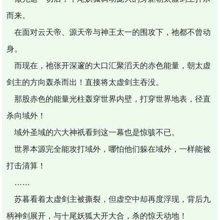
而来。
在面对云天帝、源天帝与神王太一的围攻下，祂都不曾动
身。
而现在，祂张开深邃的大口汇聚滔天的赤色能量，朝太虚
剑主的方向轰杀而出！直接将太虚剑主吞没。
那股赤色的能量光柱轰穿世界内壁，打穿世界地表，径直
杀向域外！
域外圣域的六大神祇看到这一幕也是惊骇不已。
世界本源完全能攻打域外，哪怕他们躲在域外，一样能被
打击清算！
……
苏暮看着太虚剑主被撕裂，但虚空中却再度浮现，背后九
柄神剑展开，与十尾妖狐大开大合，杀的惊天动地！