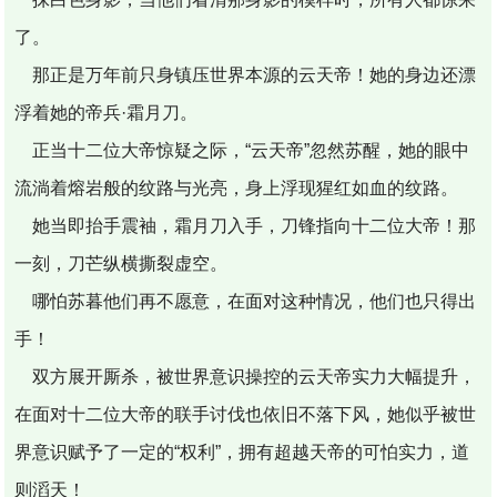
了。
那正是万年前只身镇压世界本源的云天帝！她的身边还漂
浮着她的帝兵·霜月刀。
正当十二位大帝惊疑之际，“云天帝”忽然苏醒，她的眼中
流淌着熔岩般的纹路与光亮，身上浮现猩红如血的纹路。
她当即抬手震袖，霜月刀入手，刀锋指向十二位大帝！那
一刻，刀芒纵横撕裂虚空。
哪怕苏暮他们再不愿意，在面对这种情况，他们也只得出
手！
双方展开厮杀，被世界意识操控的云天帝实力大幅提升，
在面对十二位大帝的联手讨伐也依旧不落下风，她似乎被世
界意识赋予了一定的“权利”，拥有超越天帝的可怕实力，道
则滔天！