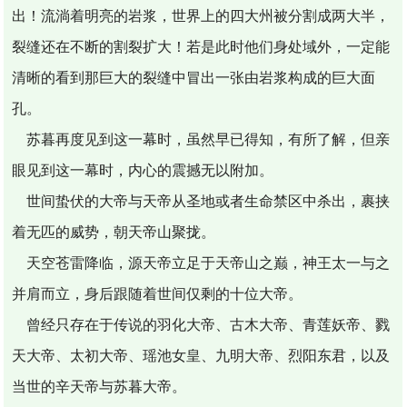
出！流淌着明亮的岩浆，世界上的四大州被分割成两大半，
裂缝还在不断的割裂扩大！若是此时他们身处域外，一定能
清晰的看到那巨大的裂缝中冒出一张由岩浆构成的巨大面
孔。
苏暮再度见到这一幕时，虽然早已得知，有所了解，但亲
眼见到这一幕时，内心的震撼无以附加。
世间蛰伏的大帝与天帝从圣地或者生命禁区中杀出，裹挟
着无匹的威势，朝天帝山聚拢。
天空苍雷降临，源天帝立足于天帝山之巅，神王太一与之
并肩而立，身后跟随着世间仅剩的十位大帝。
曾经只存在于传说的羽化大帝、古木大帝、青莲妖帝、戮
天大帝、太初大帝、瑶池女皇、九明大帝、烈阳东君，以及
当世的辛天帝与苏暮大帝。