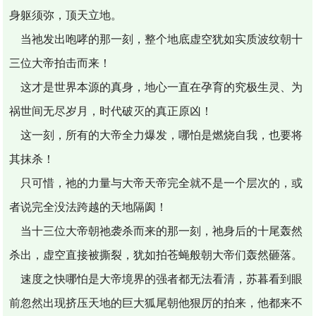
身躯须弥，顶天立地。
当祂发出咆哮的那一刻，整个地底虚空犹如实质波纹朝十
三位大帝拍击而来！
这才是世界本源的真身，地心一直在孕育的究极生灵、为
祸世间无尽岁月，时代破灭的真正原凶！
这一刻，所有的大帝全力爆发，哪怕是燃烧自我，也要将
其抹杀！
只可惜，祂的力量与大帝天帝完全就不是一个层次的，或
者说完全没法跨越的天地隔阂！
当十三位大帝朝祂袭杀而来的那一刻，祂身后的十尾轰然
杀出，虚空直接被撕裂，犹如拍苍蝇般朝大帝们轰然砸落。
速度之快哪怕是大帝境界的强者都无法看清，苏暮看到眼
前忽然出现挤压天地的巨大狐尾朝他狠厉的拍来，他都来不