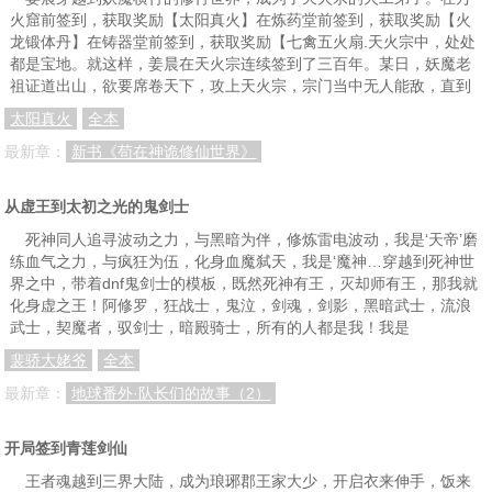
火窟前签到，获取奖励【太阳真火】在炼药堂前签到，获取奖励【火
龙锻体丹】在铸器堂前签到，获取奖励【七禽五火扇.天火宗中，处处
都是宝地。就这样，姜晨在天火宗连续签到了三百年。某日，妖魔老
祖证道出山，欲要席卷天下，攻上天火宗，宗门当中无人能敌，直到
太阳真火
全本
最新章：
新书《苟在神诡修仙世界》
从虚王到太初之光的鬼剑士
死神同人追寻波动之力，与黑暗为伴，修炼雷电波动，我是‘天帝’磨
练血气之力，与疯狂为伍，化身血魔弑天，我是‘魔神…穿越到死神世
界之中，带着dnf鬼剑士的模板，既然死神有王，灭却师有王，那我就
化身虚之王！阿修罗，狂战士，鬼泣，剑魂，剑影，黑暗武士，流浪
武士，契魔者，驭剑士，暗殿骑士，所有的人都是我！我是
裴骄大姥爷
全本
最新章：
地球番外·队长们的故事（2）
开局签到青莲剑仙
王者魂越到三界大陆，成为琅琊郡王家大少，开启衣来伸手，饭来