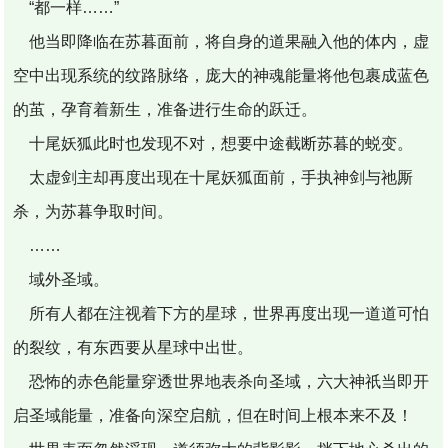
“都一样……”
他当即降临在苏暮面前，将自身的道果融入他的体内，虚
空中出现系统的纹路脉络，庞大的神魂能量将他包裹成蓝色
的茧，孕育着新生，准备进行生命的跃迁。
十尾妖狐此时也发现不对，想要中途截断苏暮的蜕变。
太虚剑主却再度出现在十尾妖狐面前，手执神剑与祂厮
杀，为苏暮争取时间。
……
域外圣域。
所有人都在注视着下方的星球，世界再度出现一道道可怕
的裂纹，有东西要从星球中出世。
恐怖的赤色能量穿透世界地表杀向圣域，六大神祇当即开
启圣域能量，准备向深空启航，但在时间上根本来不及！