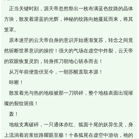
正当关键时刻，源天帝忽然祭出一枚布满蓝色纹路的晶体
方块，散发着湛蓝的光辉，神秘的纹路向她蔓延而来，将其
笼罩。
原本迷茫的云天帝自身的意识开始逐渐复苏，转念之间竟
然斩断世界意识的操控！强大的气场在虚空中炸裂，云天帝
的双眼恢复灵韵，转身挥刀朝地心斩杀而去！
从万年前便蛰伏至今，一朝苏醒直取本源！
咔嚓！
散发着光与热的地核被那一刀哄碎，整个地核表面出现璀
璨的裂纹斑痕！
轰！
地核支离破碎，一只通体赤红、狐面十尾的妖异生灵，身
上流淌着岩浆纹路耀眼至极！十条狐尾在虚空中游动，祂的