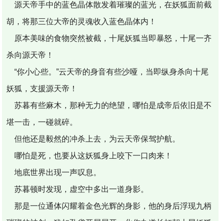
源天帝手中的蓝色晶体散发着璀璨的蓝光，在妖狐面前截
胡，将那三位大帝的灵魂收入蓝色晶体内！
原本美味的食物突然被截，十尾妖狐当即暴怒，十尾一齐
杀向源天帝！
“你小心些。”云天帝的身音有些沙哑，当即纵身杀向十尾
妖狐，支援源天帝！
苏暮有些麻木，那种无力的绝望，哪怕是成帝后依旧是不
堪一击，一碰就碎。
但他还是毅然的冲杀上去，为云天帝保驾护航。
哪怕是死，也要从这妖狐身上咬下一口肉来！
地底世界出现一声叹息。
苏暮顿时发现，虚空中多出一道身影。
那是一位通体闪耀着金色光辉的身影，他的身后浮现九柄