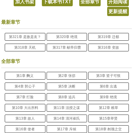
加入书架
下载本书TXT
全部章节
开始阅读
更新提醒
最新章节
第321章 是敌是友？
第320章 绝境
第319章 迁都
第318章 天机
第317章 献帝归曹
第316章 变故
全部章节
第1章 麴义
第2章 张郃
第3章 竖子可恨
第4章 郭公子
第5章 决断
第6章 出逃
第7章 打脸
第8章 追兵
第9章 绝境
第10章 大出所料
第11章 沮授之谋
第12章 粮草
第13章 故人
第14章 清河崔氏
第15章举贤
第16章 使者
第17章 斥候
第18章 刎颈之交