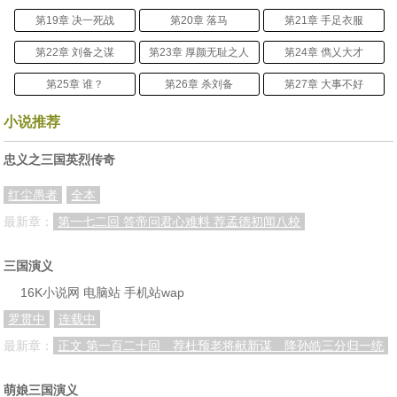
第19章 决一死战
第20章 落马
第21章 手足衣服
第22章 刘备之谋
第23章 厚颜无耻之人
第24章 儁乂大才
第25章 谁？
第26章 杀刘备
第27章 大事不好
第28章 围城
第29章 太史慈
第30章 变故
小说推荐
盟主感言
第31章 摇摇欲坠（为盟主加更1/3）
第32章 麴义杀到
忠义之三国英烈传奇
第33章 扛刀将
第34章 离别（盟主加更2/3）
第35章 急火攻心
红尘愚者
全本
第36章 天使
第37章 成公英
第38章 双喜临门
最新章：
第一七二回 答帝问君心难料 荐孟德初闻八校
第39章 子义归（盟主加更3/3）
第40章 行刺
第41章 尴尬（修改）
三国演义
第42章 大儒与虎臣
第43章 选择
第44章 孙乾
16K小说网 电脑站 手机站wap
第45章 深夜来客
第46章 误会
第47章 杀意
罗贯中
连载中
第48章 何人之谋？
第49章 忌惮
第50章 居庸
最新章：
正文 第一百二十回 荐杜预老将献新谋 降孙皓三分归一统
第51章 刘备伤
第52章 出兵
第53章 罪己书
萌娘三国演义