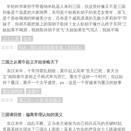
第54章 点将
第55章 败王门
第56章 分兵
年轻科学家孙宇带着纳米机器人来到三国，但这里好像又不是三国
刘备是个温柔的大家闺秀，关羽是个粘着长胡子的变态女青年，张飞
第57章 榻上对
第58章 牵招之谋
第59章 定计
是个喜欢喝酒的矫健美少女，吕布是个威风凛凛的无敌小罗莉孙宇“羽
第60章 三通战鼓
第61章 劫营
第62章 一败涂地
妹子，你就不能把脸上的假胡子取掉？女人粘胡子像什么样子关羽“三
妹如果不喝酒，我就取掉胡子张飞“大姐如果生气骂人，我就不喝
第63章 虎符
第64章 无能为力
第65章 渔阳
三十二变
全本
第66章 邺城
第67章 生死
第68章 刘虞
最新章：
816、我们全部都要幸福（大结局）
第69章 身殒
第70章 龙凑之战
第71章 不要脸
三国之从黄巾起义开始攻略天下
第72章 信义之人
第73章 一刀
第74章 猛将
东汉末年，十常侍霍乱朝政，黄巾起义高举“苍天已死，黄天当
第75章 兵临城下
第76章 撤兵
第77章 公孙败
立”南阳黄巾渠帅之子韩式率马而亡。重生于这样一个时代，当以如
何？覆汉，重开一个太平盛世。ps：这是一个穿越者为覆汉的故事
第78章 城破在即
第79章 毋庸置疑
第80章 悲催
爱吃烧鸭呀
连载中
第81章 心胸
第82章 守孝
第83章 大才
最新章：
第三百一十章:抚笔扬尘
第84章 逢纪
第85章 泄密
第86章 来使
三国请回答：偏离常理认知的演义
第87章 醉酒
第88章 兖州变
第89章 惊雷
东汉末年，战乱不断。正当各方诸侯为自己招兵买马的关键时刻。
第90章 出使
第91章 他乡异客
第92章 长寿将军
答题系统出现在了三国众人面前！富有人性化的声音在十八路诸侯和