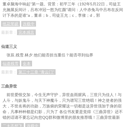
董卓脑海中响起“第一题。背景：初平三年（192年5月22日，司徒王
第93章 危机
第94章 返还
第95章 斗智
允施展反间计，吕布冲冠一怒为红颜“请问：人中赤兔马中吕布在反间
计下杀的是谁“a，董卓；b，司徒王允；c，李傕；d，郭
第96章 宿命
第97章 牧之
第98章 羞愧
纸花笔砚
连载中
第99章 四喜
上架感言
第100章 青州牧（求订阅）
最新章：
完本感言
第101章 鸡犬不留（求订阅）
第102章 成功英之谋（求订阅）
第103章 大事坏矣
仙道三义
第104章 生擒
第105章 功亏一篑
第106章 心意已决
张辰.残雪.林夕.他们能否担当重任？能否寻到仙界
第107章 暴露
第108章 危急
第109章 管承败
仙道残雪
全本
第110章 生擒
上午更新
第111章 牵马
最新章：
第三十三章 “青云门”
第112章 双管
第113章 董卓死
第114章 贾诩
三曲异世
第115章 营啸
第116章 贾诩献计
第117章 贼破长安
前世爱恨交加，今生无声守护，异世血雨腥风，三世只为佳人！与
第118章 戏志才之才
第119章 曹嵩过境
第120章 命也
人斗，与妖鬼斗，与天下神魔斗，只为谱写三世绝唱！神之使者的强
大，不世名将的功勋，万族俯的荣耀这一切都是这异世强加于身的宿
第121章 风雨杀人夜
第122章 天意未至
第123章 大惊
命，凡事种种都是幻影，只为了 各位书友要是觉得《三曲异世》还不
错的话请不要忘记向您QQ群和微博里的朋友推荐哦！三曲异世最新
第124章 联姻
第125章 曹操起兵
第126章 大战起
二太不想飞
连载中