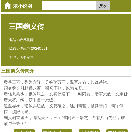
搜索
三国麴义传
出品：轻风化雨
状态：连载中 20240111
类型：历史军事
三国麴义传简介
瓒兵三万，列为方阵，分突骑万匹，翼军左右，其锋甚锐。
绍令麴义引精兵八百，强弩千张，以为先登。
瓒轻其兵少，纵骑腾之，义兵伏盾下，一时同发，瓒军大败，义亲斩
瓒大将严纲，获甲首千余级。
追至界桥，瓒敛兵还战，义复破之，遂到瓒营，拔其牙门，瓒军俱
惊，溃败而逃。
麴义斜首望天，睥睨天下，曰：“试问天下豪杰，吾有八百先登，谁
敢与争锋？”