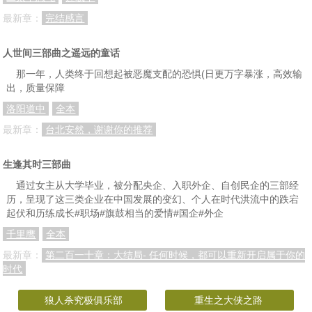
第127章 边让
第128章 粗鄙之语
第129章 定计
最新章：
完结感言
第130章 夏侯渊的无奈
第131章 动手
第132章 败退
人世间三部曲之遥远的童话
第133章 扈质
第134章 困境
第135章 大惊喜
那一年，人类终于回想起被恶魔支配的恐惧(日更万字暴涨，高效输
第136章 身在曹营
第137章 痛骂
第138章 陈登的期待
出，质量保障
洛阳道中
全本
第139章 实力求死
什么情况
第140章 边让死
最新章：
台北安然，谢谢你的推荐
第141章 谋吕布
第142章 小吏
第143章 吕布
第144章 郭嘉决断
第145章 笮融
第146章 吕夫人难保
生逢其时三部曲
简单聊一聊
第147章 识破
第148章 战起
通过女主从大学毕业，被分配央企、入职外企、自创民企的三部经
历，呈现了这三类企业在中国发展的变幻、个人在时代洪流中的跌宕
第149章 曹操怒了
第150章 被擒
第151章 战
起伏和历练成长#职场#旗鼓相当的爱情#国企#外企
千里鹰
全本
第152章 曹仁
第153章 刘关张
第154章 曹操的心胸
最新章：
第二百一十章：大结局- 任何时候，都可以重新开启属于你的
请假
第155章 来者何人？
第156章 乐极
时代
第157章 生悲
第158章 八健将
第159章 招揽
狼人杀究极俱乐部
重生之大侠之路
第160章 疑惑
第161章 逃跑
第162章 斩乞报来