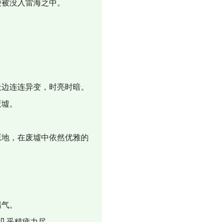
便被没入雷海之中。
边连连异变，时亮时暗。
废墟。
地，在废墟中依然优雅的
喘气。
几乎精疲力尽。