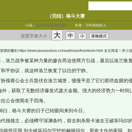
（完结）格斗大赛
小说：
从阿拉德冒牌的魔剑
作者：万年前的好人
大
中
设置字体大小：
小
夜晚模式
https://www.qiuxiaoshuo.cc/read/imasi/fosmkoim.html 全文阅读！
，洛兰战争被某种力量的掺合而迫使两方引战，最后以洛兰恢复
订和平协议，就这样洛兰恢复了以往的宁静。
扮领着公会士兵蛰伏在洛兰城堡，慢慢平息了它们那些血腥的侵
销海外，获取了无数经济爆发式庞大金额。强大的经济势力一时间
泰拉公会便闻名于四海。
月6曰，格斗大赛的日子已转眼间来到今日。
代领领主，必须樽守深渊条约，前去刺杀斯卡迪女王破坏玛尔
你能答应我,别去破坏玛尔守护的赫顿玛尔，那有大伙的家园，