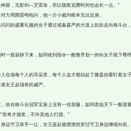
神器，无影剑—艾雷洛，所以颁奖花费时间也会长一点。”
对方周围雷鸣电闪，他一介小裁判根本无法近身。
闪闪的盛重礼服的女子通过戒备森严的大道上款款走向格斗台，
时一致寂静下来，如同收到指令一般整齐划一的向女子跪下尊
入在场每个人的耳朵里，每个人这才都抬起了膝盖抬看盯着女子
权者女王必须有的威严。
，坐在格斗台冠军宝座上没有一丝屈服，如同君临天下一般望着
旷世奇才颁奖，不许其他人打搅。”
身边守卫恭手一让，女王提起裙摆澹然穿过守卫身边继续向前