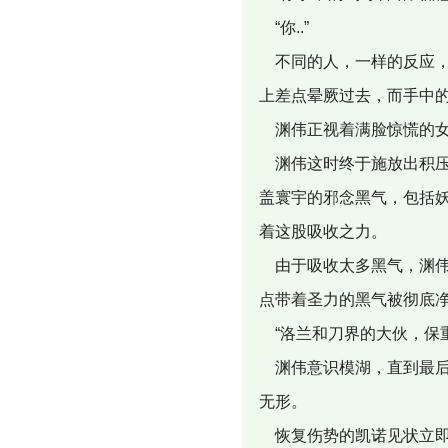
“你..”
不同的人，一样的反应，
上差点晕厥过去，而手中
渊伟正视着满脸惊慌的女
渊伟这时终于施放出积压
盖寰宇的邪念黑气，包括
着这股吸收之力。
由于吸收太多黑气，渊伟
点带着圣力的黑气被彻底
“洛兰和刀界的大伙，保重
渊伟意识模湖，直到最后
无形。
恢复伤势的凯诺见状立即