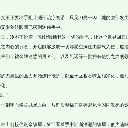
女王正要出手阻止渊伟治疗凯诺，只见刀光一闪，她的腹部发生
的无影剑转眼间已落到渊伟手中。
王，冷不丁说着：“就让我稀释这一切的罪恶，让这个世界回归正
在内心的邪念，开启能够汲取一切邪恶空洞任由黑气入侵，魔法
妖兽们，被金钱迷惑的勇者们，以及凯诺等一批拥有使徒之力的
的刀身里的圣力开始进行抵抗，以至于互相吞噬互相净化，最后
净化。
。”
一刻望向洛兰城堡方向，片刻后整幅刀身碎裂化为闪闪发亮的铁
冲上前接住剩余铁屑，怔怔看着手中渐渐消逝的铁屑，低声喃喃