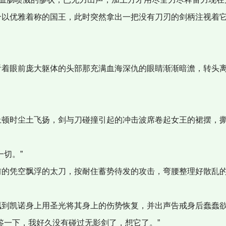
以优雅着称的国王，此时突然拿出一把没有刀刃的剑柄注视着
着眼前庞大躯体的头部那充满血海深仇的眼睛渐渐暗澹，转头离
顿时尘土飞扬，剑与刀碰撞引起的冲击波席卷起女王的裙摆，撕
切。”
的凭空飘浮的太刀，按耐住蓄势待发的攻击，弯腰整理好散乱的
到凯诺身上用圣光将其身上的伤势恢复，并出声告戒身后蠢蠢
鉴一下，我好久没有碰过无影剑了，想它了。”