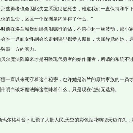
是那些勇者也会因此失去系统彻底死去，难道我们一直保持和平
伙的生命，区区一个深渊条约算得了什么。”
时前在洛兰城堡葫娜含泪嘱咐的话，不禁心起一丝波动，那小家
公会唯一遮面女性副会长走到哪里都受人瞩目，天赋异鼎的她，
备独霸一方的实力。
贝尔魔法阵原来才是召唤现代勇者的始作俑者，所谓的系统不过
娜一直以来死守着这个秘密，也许她是洛兰的原始家族的一员
伟明白破坏魔法阵这意味着什么，只是现在他别无选择。
顿玛尔格斗台下汇聚了大批人民,天空的彩色烟花响彻天边许久，
。