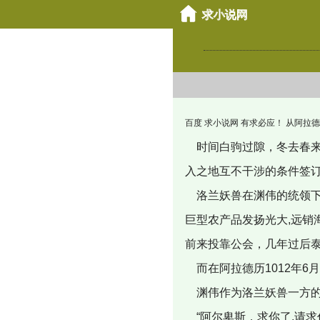
百度 求小说网 有求必应！ 从阿拉德冒牌的魔剑 
时间白驹过隙，冬去春来
入之地互不干涉的条件签
洛兰妖兽在渊伟的统领下
巨型农产品发扬光大,远
前来投靠公会，几年过后
而在阿拉德历1012年6
渊伟作为洛兰妖兽一方的
“阿尔卑斯，求你了,请求