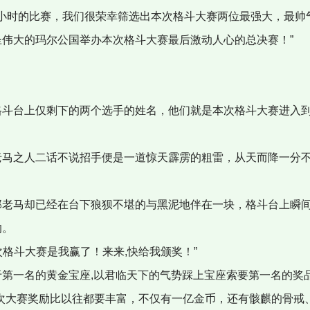
个小时的比赛，我们很荣幸筛选出本次格斗大赛两位最强大，最帅
伟大的玛尔公国举办本次格斗大赛最后激动人心的总决赛！”
斗台上仅剩下的两个选手的姓名，他们就是本次格斗大赛进入
马之人二话不说招手便是一道惊天霹雳的粗雷，从天而降一分
老马却已经在台下狼狈不堪的与黑泥地伴在一块，格斗台上瞬间
的。
次格斗大赛是我赢了！来来,快给我颁奖！”
第一名的黄金宝座,以君临天下的气势踩上宝座索要第一名的奖
次大赛奖励比以往都要丰富，不仅有一亿金币，还有骸麒的骨戒