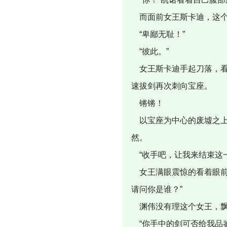
而面前女王斯卡迪，这个
“卑鄙无耻！”
“彼此。”
女王斯卡迪手起刀落，看
速拔剑再次刺向宝座。
锵锵！
以宝座为中心的废墟之上
然。
“收手吧，让我来结束这一
女王满眼震惊的看着眼前
请问你是谁？”
渊伟没有理这个女王，飘
“你手中的剑可否给我品