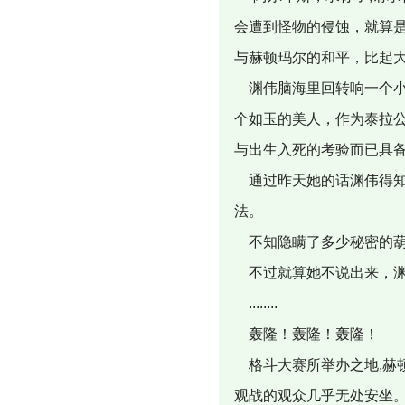
会遭到怪物的侵蚀，就算
与赫顿玛尔的和平，比起大
渊伟脑海里回转响一个小
个如玉的美人，作为泰拉
与出生入死的考验而已具
通过昨天她的话渊伟得知
法。
不知隐瞒了多少秘密的葫
不过就算她不说出来，渊
........
轰隆！轰隆！轰隆！
格斗大赛所举办之地,赫
观战的观众几乎无处安坐