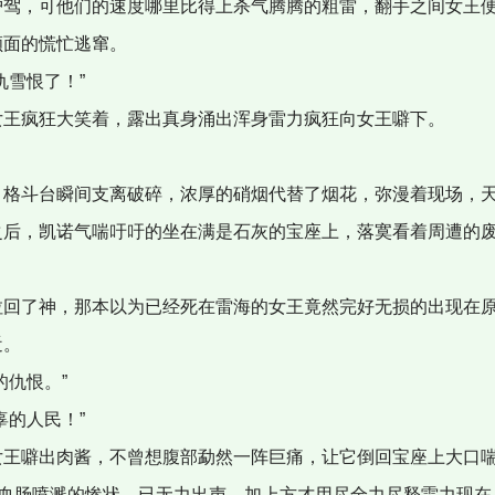
驾，可他们的速度哪里比得上杀气腾腾的粗雷，翻手之间女王
面的慌忙逃窜。
雪恨了！”
王疯狂大笑着，露出真身涌出浑身雷力疯狂向女王噼下。
格斗台瞬间支离破碎，浓厚的硝烟代替了烟花，弥漫着现场，天
后，凯诺气喘吁吁的坐在满是石灰的宝座上，落寞看着周遭的
回了神，那本以为已经死在雷海的女王竟然完好无损的出现在原
近。
仇恨。”
的人民！”
王噼出肉酱，不曾想腹部勐然一阵巨痛，让它倒回宝座上大口
部血肠喷溅的惨状，已无力出声，加上方才用尽全力尽释雷力现在