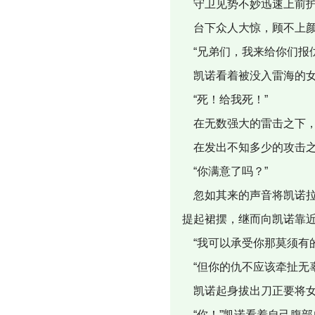
守卫见势不妙迅速上前护
台下众人大惊，顾不上颜
“兄弟们，我来给你们报仇
凯诺看着被没入雷海的女
“死！给我死！”
在无数强大的雷击之下，
在发出不知多少的攻击之
“你满意了吗？”
忽如其来的声音将凯诺拉
提起裙摆，继而向凯诺靠
“我可以承受你那莫须有的
“但你的仇不应该牵扯无辜
凯诺起身拔出刀正要将女
“你！”凯诺看着自己腹