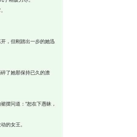
它。
开，但刚踏出一步的她迅
碎了她那保持已久的澹
裙摆问道：“恕在下愚昧，
欲动的女王。