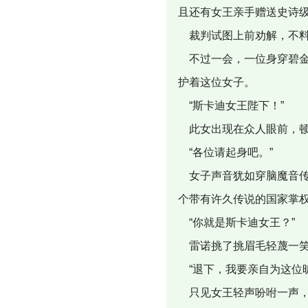
且还有女王亲手赠送史诗级
裁判试图上前劝解，不料
不过一会，一位身穿碧金
护着这位女子。
“斯卡迪女王陛下！”
此女出现在众人眼前，顿
“各位请起身吧。”
女子声音犹如穿脑魔音传
个带有许久传说的国家掌
“你就是斯卡迪女王？”
雷诺挑了挑眉毛轻蔑一笑
“退下，我要亲自为这位
只见女王轻声吩咐一声，