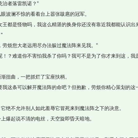
治者落雷凯诺？”
眼波澜不惊的看着台上嚣张跋扈的冠军。
女王都是怪物吗，我这么精湛的换身你还没有靠近我都能认识出
”
，劳烦您大老远用尽办法躲过魔法阵来见我。”
呢！？难道你不害怕我杀了你吗？我可不是为了你才来到这，我
渐扭曲，一把抓烂了宝座扶柄。
要我这条可以解开魔法阵的命吧？但抱歉，劳烦你精心策划的这一
它绝不允许别人如此羞辱它冒死来到魔法阵之下的决意。
上爆起说不清的电丝，天空旋即昏天暗地。