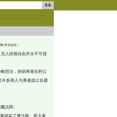
搜索
求小说网,有求必应！
无人统领自由并永不可侵
略想法，协助将泰拉村公
让许多商人与勇者战士自愿
的魔法阵。
如果破坏了魔法阵，那大家