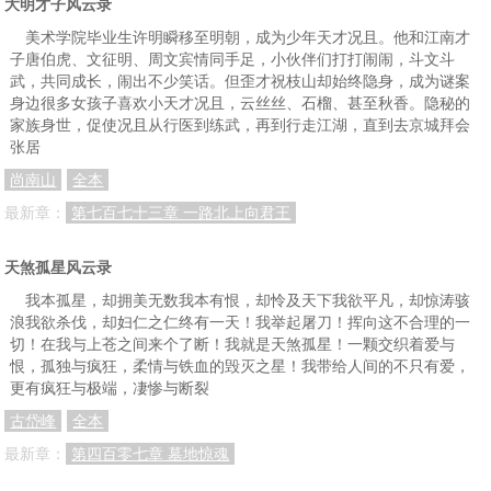
大明才子风云录
第九十四章 江南英雄会（八）
第九十五章 江南英雄会（九）
第九十六章 曲终人散
美术学院毕业生许明瞬移至明朝，成为少年天才况且。他和江南才
子唐伯虎、文征明、周文宾情同手足，小伙伴们打打闹闹，斗文斗
第九十八章 尚明月
第九十七章 节外生枝
第九十九章 神刀罗刹诸天清
武，共同成长，闹出不少笑话。但歪才祝枝山却始终隐身，成为谜案
第一百章 神秘人
第一百零一章 撒网布局
第一百零二章 巧遇薛冰莲
身边很多女孩子喜欢小天才况且，云丝丝、石榴、甚至秋香。隐秘的
家族身世，促使况且从行医到练武，再到行走江湖，直到去京城拜会
第一百零三章 岁寒三友
第一百零四章 熟人偶遇分外眼生
第一百零五章 血溅山神庙（上）
张居
尚南山
全本
第一百零六章 血溅山神庙（下）
第一百零七章 一路追踪
第一百零八章 灰头土脸杨怀璧
最新章：
第七百七十三章 一路北上向君王
第一百零九章 按捺不住
第一百一十章 冤家宜解不宜结
第一百一十一章 路上遇见隐中五闲
第一百一十二章 危险的消息
第一百一十三章 找帮手紧急回援
第一百一十四章 巨灵天将戚怀谷
天煞孤星风云录
第一百一十五章 大战雷霆道人
第一百一十六章 肃坚中计
第一百一十七章 失足落水
我本孤星，却拥美无数我本有恨，却怜及天下我欲平凡，却惊涛骇
浪我欲杀伐，却妇仁之仁终有一天！我举起屠刀！挥向这不合理的一
第一百一十八章 北宫新
第一百一十九章 不速之客
第一百二十章 借蜂退敌
切！在我与上苍之间来个了断！我就是天煞孤星！一颗交织着爱与
恨，孤独与疯狂，柔情与铁血的毁灭之星！我带给人间的不只有爱，
第一百二十一章 不期而遇
第一百二十二章 倒霉的司徒百钧
第一百二十三章 营救宗政戡（上）
更有疯狂与极端，凄惨与断裂
第一百二十四章 营救宗政戡（下）
第一百二十五章 芙蓉寺的秘密
第一百二十六章 剑魔寒梅子
古岱峰
全本
最新章：
第四百零七章 墓地惊魂
第一百二十七章 宗政戡醒了
第一百二十八章 来龙去脉
第一百二十九章 盗书的那些事