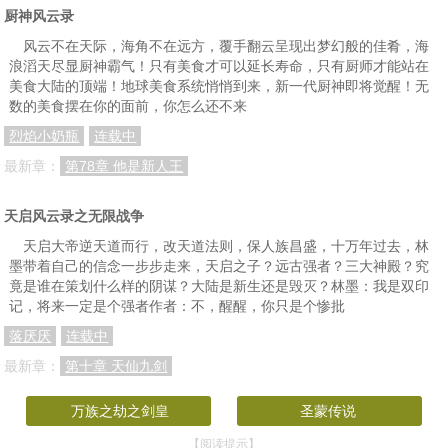
第一百三十章 探查尚家寨
一百三十一章 没有撬不开的嘴
第一百三十二章 夜半鬼影
厨神风云录
第一百三十三章 唐门傀儡术
第一百三十四章 击退唐惠施
第一百三十五章 尚家寨
风云不在天际，海角不在远方，覆手翻云呈现出梦幻般的佳肴，海
浪滔天尽显厨神霸气！只有美食才可以延长寿命，只有厨师才能站在
第一百三十六章 灵魂出窍？！
第一百三十七章 斗酒
第一百三十八章 酣斗长孙鸿雁
美食大陆的顶端！地球美食系统悄悄到来，新一代厨神即将觉醒！无
数的美食摆在你的面前，你怎么还不来
第一百三十九章 来者不善
第一百四十章 重要信息
第一百四十一章 火烧寨门
烈焰小奶瓶
连载中
第一百四十二章 得来全不费工夫
第一百四十三章 如何处置
第一百四十四章 回到采石村
最新章：
第78章 他是新人王
第一百四十五章 融汇贯通
第一百四十六章 惊退寒梅子
第一百四十七章 救下苏皎
天启风云录之无限战争
第一百四十八章 藏龙庄主
第一百四十九章 苏府闲叙
第一百五十章 返回逸仙楼
天启大帝逆天道而行，改天道法则，保人族昌盛，十万年过去，林
第一百五十一章 失踪后的遭遇
第一百五十二章 新的消息
第一百五十三章 商量寻找藏宝之地
墨带着自己的信念一步步走来，天启之子？远古强者？三大神殿？究
竟是谁在策划什么样的阴谋？大陆是新生还是毁灭？林墨：我是双印
第一百五十四章 结伴同行走宣州
第一百五十五章 二虎相争
第一百五十六章 崆峒派恩怨
记，将来一定是个强者作者：不，醒醒，你只是个惨批
第一百五十七章 一拍即合
第一百五十八章 冤家路窄
第一百五十九章小试身手
落厌厌
连载中
第一百六十章 闪烁其词
第一百六十一章 五闲居（上）
第一百六十二章 五闲居（中）
最新章：
第十章 天仙九剑
第一百六十三章 五闲居（下）
第一百六十四章 一群追宋庆忌的粉骷髅
第一百六十五章 勇猛的虎贲樵
万族之劫之剑皇
圣蒙传说
第一百六十六章 无极门援兵
第一百六十七章 范姬来了
第一百六十八章 以彼之道还施彼身
【阅读提示】