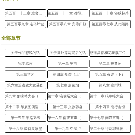
第五百一十二章 难舍江湖
第五百一十一章 难得的交流
第五百一十章 郭威起兵
第五百零九章 走马邺城
第五百零八章 完璧归赵
第五百零七章 从此陌路
全部章节
关于作品想说的话
关于番外篇写完后的话
感谢昌都和花舞溪二位书友月票想说的话
完本感言
第一章 突围
第二章 投董昭
第三章学艺
第四章 夜袭（上）
第五章 夜袭（下）
第六章追逃敌大意受伤
第七章 唐紫烟
第八章 幽州城
第九章 狼嚎峪大会（上）
第十章 狼嚎峪大会（中）
第十一章 狼嚎峪大会（下）
第十二章 印展图偶遇景教黑衣尊者
第十三章 义救韩凝
第十四章 南行走镖
第十五章 半路遇袭
第十六章 南汉五毒（上）
第十七章 南汉五毒（下）
第十八章 聚首夏家堡
第十九章 夺湛卢
第二十章 行刺耶律德光（上）