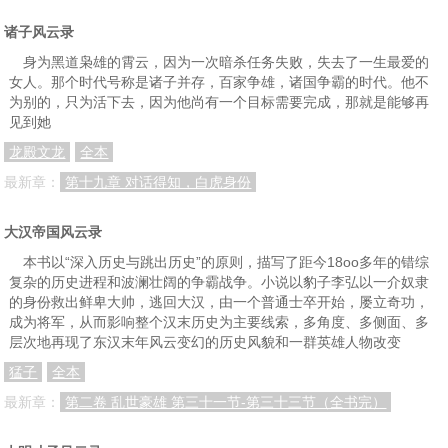
诸子风云录
第五十八章 景教内乱
第五十九章 一波才平一波又起
第六十章 义助少林寺（上）
身为黑道枭雄的霄云，因为一次暗杀任务失败，失去了一生最爱的
第六十一章 义助少林寺（中）
第六十二章义助少林寺（下）
第六十三章 孔雀七杀
女人。那个时代号称是诸子并存，百家争雄，诸国争霸的时代。他不
为别的，只为活下去，因为他尚有一个目标需要完成，那就是能够再
第六十四章 救治慕容鸾
第六十五章 北上护镖
第六十六章 贼影初现
见到她
第六十七章 隐中五闲
第六十八章 旧朋新友相见欢
第六十九章 果然有埋伏
龙殿文龙
全本
第七十章 化敌为友
第七十一章 后会有期
第七十二章 新任务
最新章：
第十九章 对话得知，白虎身份
第七十三章 初入江宁府
第七十四章 巧遇
第七十五章 三个坛主
大汉帝国风云录
第七十六章 怒打恶霸
第七十七章 大闹驿馆（上）
第七十八章 大闹驿馆（下）
本书以“深入历史与跳出历史”的原则，描写了距今18oo多年的错综
复杂的历史进程和波澜壮阔的争霸战争。小说以豹子李弘以一介奴隶
第七十九章 茶寮合力逐捕快
第八十章 谈笑风生马蹄急
第八十一章 客栈投宿
的身份救出鲜卑大帅，逃回大汉，由一个普通士卒开始，屡立奇功，
成为将军，从而影响整个汉末历史为主要线索，多角度、多侧面、多
第八十二章 盗马贼
第八十三章 口舌之争
第八十四章 芙蓉寺（上）
层次地再现了东汉末年风云变幻的历史风貌和一群英雄人物改变
第八十五章 芙蓉寺（下）
第八十六章 到达龙虎山
第八十七章 江南英雄会（一）
猛子
全本
第八十八章 江南英雄会（二）
第八十九章 江南英雄会（三）
第九十章 江南英雄会（四）
最新章：
第二卷 乱世豪雄 第三十一节-第三十三节（全书完）
第九十一章 江南英雄会（五）
第九十二章 江南英雄会（六）
第九十三章 江南英雄会（七）