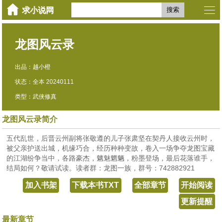
搜索
龙图风云录
出品：越小橙
状态：全本 20240111
类型：武侠修真
龙图风云录简介
五代乱世，后晋云州副将张敬遵的儿子张肃坚在契丹人接收云州时，
被父亲护送出城，机缘巧合，经历种种变故，卷入一场争夺龙图宝藏
的江湖纷争当中，各路豪杰，魑魅魍魉，粉墨登场，最后花落谁手，
结局如何？敬请试读。读者群：龙图一族，群号：742882921
加入书架
下载本书TXT
全部章节
开始阅读
更新提醒
最新章节