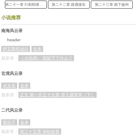
第二十一章 行刺耶律德光（下）
第二十二章 路遇接应
第二十三章 南下扬州
第二十四章 蔷薇仙子显神通
第二十五章 文斗定胜负
二十六章 劫后庆功
小说推荐
第二十七章 韩凝被掳
二十八章 赫锐借剑
第二十九章 飞鸾社主
南海风云录
第三十章 调虎离山
第三十一章 神医智去病
第三十二章 凤凰庄主
header
萨瓦斯托波尔
全本
第三十三章 失而复得
第三十四章 一波三折
第三十五章 龙惊天
最新章：
（大结局） 我留下了什么？
第三十六章黄雀在后
三十七章 金蝉脱壳
第三十八章 仆骨娜依
第三十九章 少林寺
第四十章 隔岸观火
第四十一章 意外收获
玄境风云录
第四十二章 景教惊变
第四十三章 山雨欲来
第四十四章 全身而退（上）
水水东
全本
第四十六章：力战苏远韬
第四十七章 解围
第四十八章 唐门四刺客
最新章：
正文 第一百五十九章 潜入通冥河（下）
第四十五章 全身而退（下）
四十九章 碧玉双蝶
第五十章 华山见陈抟（上）
二代风云录
第五十一章 华山见陈抟（中）
第五十二章 华山见陈抟（下）
番外篇 汇合一处
腹饥子
全本
番外篇 南郑遇袭
第五十三章 陈依罗
第五十四章 我们结拜金兰吧
最新章：
第三十五章 神机妙算
第五十五章 入楚探查飞鸾社
第五十六章 举钵罗汉
第五十七章 江湖再无飞鸾社