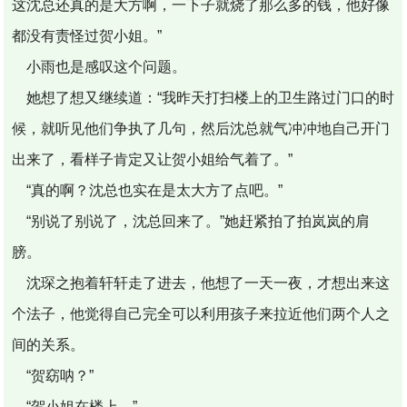
这沈总还真的是大方啊，一下子就烧了那么多的钱，他好像
都没有责怪过贺小姐。”
小雨也是感叹这个问题。
她想了想又继续道：“我昨天打扫楼上的卫生路过门口的时
候，就听见他们争执了几句，然后沈总就气冲冲地自己开门
出来了，看样子肯定又让贺小姐给气着了。”
“真的啊？沈总也实在是太大方了点吧。”
“别说了别说了，沈总回来了。”她赶紧拍了拍岚岚的肩
膀。
沈琛之抱着轩轩走了进去，他想了一天一夜，才想出来这
个法子，他觉得自己完全可以利用孩子来拉近他们两个人之
间的关系。
“贺窈呐？”
“贺小姐在楼上。”