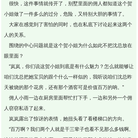
很快，这件事情就传开了，别墅里面的佣人都知道这个贺
小姐做了一件多么的过分，危险，又特别大胆的事情了。
大家在感觉到了害怕的同时，也在私底下讨论起来这两个
人的关系。
围绕的中心问题就是这个贺小姐为什么如此不把沈总放在
眼里面？
“岚岚，你们说这贺小姐到底是有什么魅力？怎么就能够让
咱们沈总把她宝贝的跟个什么一样似的，我听说咱们沈总昨
天被烧的那个花房，还有那个酒窖可是价值百万的呐。”
佣人小雨一边在厨房里面帮忙打下手，一边和另外一个佣
人窃窃私语了起来。
岚岚露出了惊讶的表情，她扭头看了看楼梯口的方向。
“百万啊？我们两个人就是干三辈子也看不见那么多钱啊。