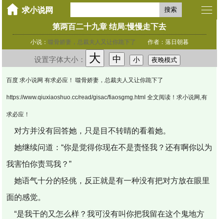
搜索
第两百二十九章 结局:慢慢走下去
小说：
噬骨娇妻，总裁夫人又让你跪下了
作者：落日朝暮
大
中
设置字体大小：
小
夜晚模式
百度 求小说网 有求必应！ 噬骨娇妻，总裁夫人又让你跪下了
https://www.qiuxiaoshuo.cc/read/gisac/fiaosgmg.html 全文阅读！求小说网,有
求必应！
对方并没有回答她，只是目不转睛的看着她。
她继续问道：“你是觉得你现在不是责怪我？还有啊你以为
我害怕你责骂我？”
她语气十分的轻佻，反正就是有一种没有把对方放在眼里
面的感觉。
“是我干的又怎么样？我可没有叫你把我留在这个鬼地方