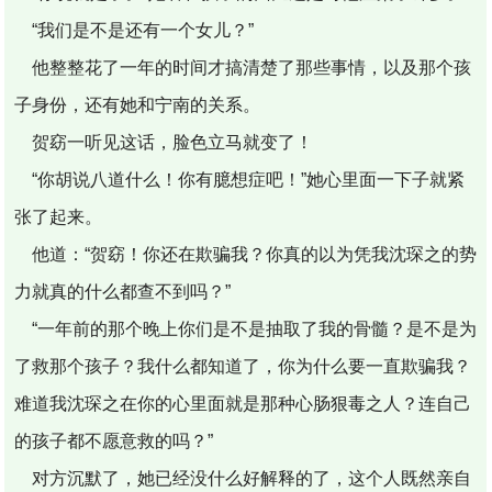
“我们是不是还有一个女儿？”
他整整花了一年的时间才搞清楚了那些事情，以及那个孩
子身份，还有她和宁南的关系。
贺窈一听见这话，脸色立马就变了！
“你胡说八道什么！你有臆想症吧！”她心里面一下子就紧
张了起来。
他道：“贺窈！你还在欺骗我？你真的以为凭我沈琛之的势
力就真的什么都查不到吗？”
“一年前的那个晚上你们是不是抽取了我的骨髓？是不是为
了救那个孩子？我什么都知道了，你为什么要一直欺骗我？
难道我沈琛之在你的心里面就是那种心肠狠毒之人？连自己
的孩子都不愿意救的吗？”
对方沉默了，她已经没什么好解释的了，这个人既然亲自