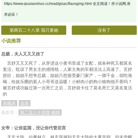
https://www.qiuxiaoshuo.cc/read/gisac/fiaosgmg.html 全文阅读！求小说网,有
求必应！
第两百二十八章 我只要她
没有了
小说推荐
总裁，夫人又又又挂了
言妤又又又死了，从穿进这小黄书里成了女配，就各种死又都莫名
复活。耽误了男女主的感情线，人家主角的车都没法上高速了。言妤
抓狂，姐姐不想争总裁，姐姐只想接受豪门家产，一掷千金，胡吃海
喝，给娱乐圈的新人小哥哥送温暖！小鲜肉小奶狗小狼狗他不香吗？
被言妤成功躲过第一次死亡之后，言妤就卡住了莫名死亡又莫名复活
的
木棉木
全本
最新章：
第二百八十四章 鹌鹑
女帝：让你监国，没让你代管后宫
天玄大陆，仙魔林立。林玄穿越到天玄大陆的大夏皇朝，却未觉醒