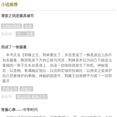
028 聊天
029 谁干的？
030 祸福相依
小说推荐
031 歌谣
032 回家
033 表哥
灌篮之我是藤真健司
034 日杂店
035 冰糖葫芦
036 出主意☆
饥饿的熊猫
全本
037 奇招
038 同心协力
039 化腐朽为神奇
最新章：
27： 决赛
040 合理化建议
041 说话留三分
042 书呆子一个
我成了一株藤蔓
签约感言
043 无知
044 任务
本书又名【荆棘之主。荆林重生了，并且变成了一株悬崖边上的不
045 送走客人
046 喝两杯
048 教科书
知名藤蔓。眺望悬崖下方的公路与河流，荆林原本以为自己只能这么
孤独的一辈子生长在悬崖上，但这一切很快就发生了转机。神秘复
049 师生情
050 二元一次方程
051 一蹦三尺高
苏，以造物、眷属确定地位；以信仰定锚对抗疯狂；以神灵之姿保护
自己想要保护的事物。神秘的国度中，荆棘王冠将赠予与谁？一切答
052 机不可失
053 后生可畏
054 传染病
案尽
055 一招制敌
056 有来无回（1）
057 有来无回（2）
无翅之鸟
连载中
最新章：
第133章 极地之行
058 有来无回（3）
059 有来无回（4）
060 老乡
061 干杯
062 大丈夫所为
063 移山填海
青藤心事——中学时代
064 蛛丝马迹
065 家长
066 接受任务