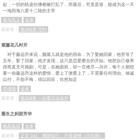
起，一切的轨迹仿佛都被打乱了…而最后，究竟是谁，能成为这一天
103 卤水点豆腐
104 司法程序
105 敲山震虎
一地四海八星十二陆的主宰
0108 它叫华瑞
109 不同心境
106 把水搅浑
是与凡人
全本
107 还差半个小时
110 峰回路转
111 一言难尽
最新章：
第306章 守约
112 谈判高手
113 我相信你
114 一片茫然
紫藤花几时开
115 无法交差
116 过这村就没这店了
117 又有了新想法
对于藤远乔来说，颜紫儿就是他的宿命，为了娶她回家，他苦等了
五年。娶了回家，他才发现，这只是恋爱磨合的开始。他把自己修养
118 看场地
119 目瞪口呆
120 开满鲜花的草鞋
得简直无可挑剔，可是，在她面前，却一言难尽—兴许，每个人都想
121 王蔷与露丝
122 杯光交错
123 博爱的胸怀
要一份藤远乔这样的爱情，爱上了便爱上了，不需要任何理由。倾诚
以付，不怨不悔，得以回应，欣然知足
124 心理认同 情感共鸣
125 丑话说当面 看丑不丑
126 谛听凝固的声音
空语陆
全本
127 意志坚定等吃鸡
128 德行使然
129 租赁协议
最新章：
第268章 一起看日出东升
130 深藏不露
131 老人家，有那么好笑吗
132 悲惨的爱情故事
重生之刹那芳华
133 悲惨的爱情故事?
134 忍三分冲动＋草绳子
135 电话交流
晚风低语
全本
136 意外惊喜
137 老同学重逢
138 方芳
最新章：
正文 241、燃烧自己，不留遗憾（大结局）
139 用心良苦
140 我愿意签合同
141 再遇舒雅