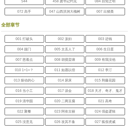
544
458 龚书记约见
084 自知之明
072 高手
047 山西洪洞大槐树
007 出猪粪
全部章节
001 打破头
002 泼妇
003 还钱
004 踹门
005 太丢人了
006 生日蛋
007 悠着点
008 胡搅蛮缠
009 有我没他
010 1+1=？
011 如愿以偿
012 李汀
013 燥动的心
014 尿床
015 荆藤花园
016 当小工
017 误会
018 天才、奇才、鬼才
019 清华园
020 二两豆腐
021 高奇
022 聚餐
023 阿依古丽
024 强盗逻辑
025 没意见
026 攻其不备
027 狐假虎威