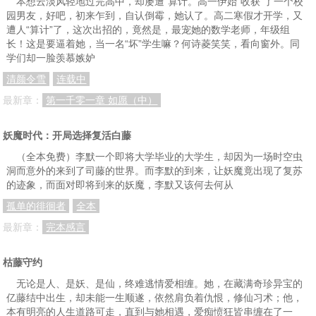
本想云淡风轻地过完高中，却屡遭“算计。高一伊始“收获”了一个校
园男友，好吧，初来乍到，自认倒霉，她认了。高二寒假才开学，又
067 瑞丽
068 危险瞬间
069 逃生
遭人“算计”了，这次出招的，竟然是，最宠她的数学老师，年级组
长！这是要逼着她，当一名“坏”学生嘛？何诗菱笑笑，看向窗外。同
070 觉悟
071 英雄
072 挖墙脚的高手
学们却一脸羡慕嫉妒
073 精彩演讲
074 增值原理
075 去现场
清颜令雪
连载中
076 铁皮房
077 又老又丑
078 哑炮 草棚子
最新章：
第一千零一章 如愿（中）
079 激动难抑
080 人是决定因素
081 倾诉
妖魔时代：开局选择复活白藤
082 我身上没有细菌
083 林芝儿的心机
084 自知自明
（全本免费）李默一个即将大学毕业的大学生，却因为一场时空虫
洞而意外的来到了司藤的世界。而李默的到来，让妖魔竟出现了复苏
085 她太美了
086 命途
087 内心独白
的迹象，而面对即将到来的妖魔，李默又该何去何从
088 一步一步
089 落花有意
090 无法看透
孤单的徘徊者
全本
091 消化不良
092 反向思维
093 朋友
最新章：
完本感言
094 连线通话
095 午夜铃声
096 艰难的尝试
枯藤守约
097 总台电话
098 扯虎皮 拉大旗
099 知恩图报
无论是人、是妖、是仙，终难逃情爱相缠。她，在藏满奇珍异宝的
亿藤结中出生，却未能一生顺遂，依然肩负着仇恨，修仙习术；他，
100 步入陷阱
101 三十六计走为上计
102 后知后觉
本有明亮的人生道路可走，直到与她相遇，爱痴愤狂皆串缠在了一