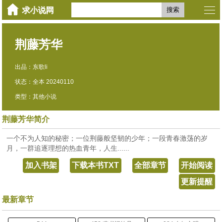
搜索
荆藤芳华
出品：东歌li
状态：全本 20240110
类型：其他小说
荆藤芳华简介
一个不为人知的秘密；一位荆藤般坚韧的少年；一段青春激荡的岁
月，一群追逐理想的热血青年，人生......
加入书架
下载本书TXT
全部章节
开始阅读
更新提醒
最新章节