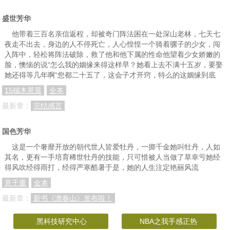
盛世芳华
142 人类灵魂的栖息地
143 集中人力
144 分配任务
他带着三百名亲信返程，却被奇门阵法困在一处深山老林，七天七
145 豹猫王
146 挨一闷棍
147 庄园雏形
夜走不出去，身边的人不停死亡，人心惶惶一个骑着骡子的少女，闯
入阵中，轻松将阵法破除，救了他和他下属的性命他望着少女娇嫩的
148 瑞丽被打脸
149 声东击西
150 百合与牡丹
脸，懊恼的说“怎么我的姻缘来得这样早？她看上去不满十五岁，要娶
151 高奇的心愿
152 揍了他们五个的人
153 被刘华吓破了胆
她还得等几年啊“您都二十五了，这会子才开窍，特么的这姻缘到底
15端木景晨
全本
154 自讨苦吃的提议
155 心系家乡建设
156 初见梁老
最新章：
完结感言
157 计划的第一步
158 微妙的心理变化
159 金字塔尖上的学子们
160 达到预期效果
161 高俊出现了
162 资格与条件
国色芳华
这是一个奢靡开放的朝代世人皆爱牡丹，一掷千金她叫牡丹，人如
163 志同道合
164 高俊的心忽悠了一下
165 酒逢知己千杯少
其名，更有一手培育稀世牡丹的技能，只可惜被人当做了草幸亏她经
166 运筹帷幄，决胜千里
167 郁闷驱散
168 刘华笑怼张清扬
得风吹经得雨打，经得严寒酷暑于是，她的人生注定艳丽风流
意千重
全本
169 听不懂人话
170 清华园
171 一群生头狼
最新章：
新书《澹春山》发布啦！
172 接站
173 你的意思是？
174 阿依古丽的心愿
黑科技研究中心
NBA之我手感正热
175 无巧不成书
176 火冒三丈
177 怒其不争