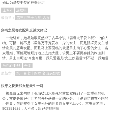
她认为是梦中梦的神奇经历
佳dskf
连载中
最新章：
第三百三十八章 见面
穿书之恶毒女配和反派大佬记
一觉醒来，她易如歌竟然成了古早小说《霸道太子爱上我》中的人
物。可惜，她不是书里集万千宠爱在一身的女主，而是阻碍男女主感
情发展的恶毒女配。而且马上要面临的就是男主为了心爱的女主，当
众退婚，而她死缠烂打地上去抱大腿，求男主不要抛弃她的狗血剧
情。男主白珂道“今生今世，我只爱霜儿”女主狄霜道“对不起，我知道
乐在心中66
全本
最新章：
第一百七十四章 交出易如歌
快穿之反派和女配天生一对
被黑白无常勾错了魂而被口水呛死的林知虞得到了一次重生的机
会，前提是做好小世界的任务获得一定的积分。于是她穿梭在不同的
小世界，帮助被夺了女主光环的世界原女主抢回c位。本书养老群：
903381625，人不多，欢迎进群唠嗑