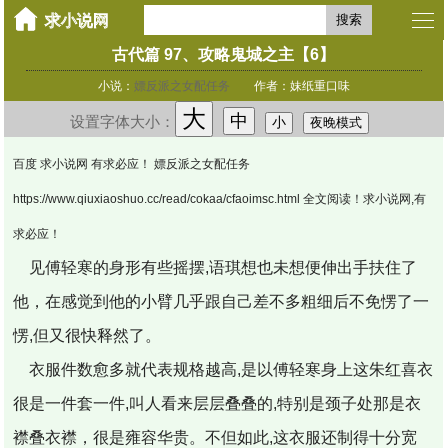
搜索
古代篇 97、攻略鬼城之主【6】
小说：
嫖反派之女配任务
作者：妹纸重口味
大
中
设置字体大小：
小
夜晚模式
百度 求小说网 有求必应！ 嫖反派之女配任务
https://www.qiuxiaoshuo.cc/read/cokaa/cfaoimsc.html 全文阅读！求小说网,有
求必应！
见傅轻寒的身形有些摇摆,语琪想也未想便伸出手扶住了
他，在感觉到他的小臂几乎跟自己差不多粗细后不免愣了一
愣,但又很快释然了。
衣服件数愈多就代表规格越高,是以傅轻寒身上这朱红喜衣
很是一件套一件,叫人看来层层叠叠的,特别是颈子处那是衣
襟叠衣襟，很是雍容华贵。不但如此,这衣服还制得十分宽