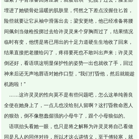
埋进了她锁骨处温暖的肌肤里，愕然之下差点没握住匕首，
险些就要让它从袖中滑落出去；梁安更绝，他已经准备将腰
间佩剑当做枪投掷过去给许灵灵来个穿胸而过了，结果情况
临时有变，他愣是将已用出的十足力道硬生生地收了回来，
结果直接把老腰给闪了，疼得要死也不敢叫出声来；许灵灵
倒还好，看语琪这明显保护性的姿势一出也就收了手，回过
神来后还无声地唇语对她作口型，“我们打昏他，然后就能趁
机跑啦！”
……这许灵灵的性向莫不是有些问题吧，怎么这单纯善良
全使在她身上了，一点儿也没给别人留啊？这打昏救命恩人
的狠劲，倒不像憨蠢倔强的小母牛了，跟个小母狼似的。
语琪抬头看她一眼，也只是将之解释为许灵灵将自己看做
同是凡人的同伴对待，所以才这么讲情义，至于傅轻寒，就