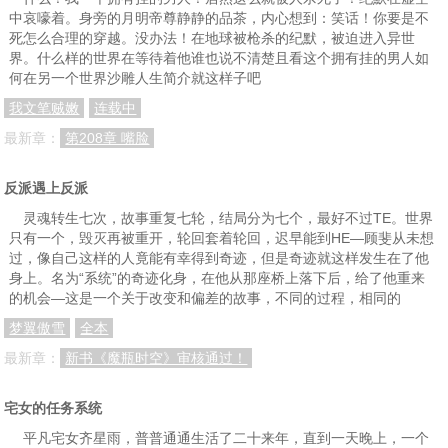
中哀嚎着。身旁的月明帝尊静静的品茶，内心想到：笑话！你要是不
死怎么合理的穿越。没办法！在地球被枪杀的纪默，被迫进入异世
界。什么样的世界在等待着他谁也说不清楚且看这个拥有挂的男人如
何在另一个世界沙雕人生简介就这样子吧
我文笔贼嫩
连载中
最新章：
第208章 嘴脸
反派遇上反派
灵魂转生七次，故事重复七轮，结局分为七个，最好不过TE。世界
只有一个，毁灭再被重开，轮回套着轮回，迟早能到HE—顾斐从未想
过，像自己这样的人竟能有幸得到奇迹，但是奇迹就这样发生在了他
身上。名为“系统”的奇迹化身，在他从那座桥上落下后，给了他重来
的机会—这是一个关于改变和偏差的故事，不同的过程，相同的
梦翼傲雪
全本
最新章：
新书《魔瓶时空》审核通过！
宅女的任务系统
平凡宅女齐星雨，普普通通生活了二十来年，直到一天晚上，一个