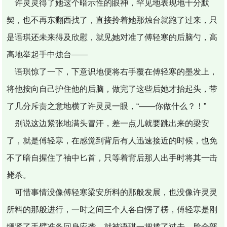
许灵灵得了她这个暗示性的眼神，罕见地表现地十分默
契，也不再东翻西找了，直接拎着她那烛台就跑了过来，只
是语琪还未来得及欣慰，就见她对准了傅轻寒的后脑勺，高
高地举起手中烛台——
语琪惊了一下，下意识地便将右手覆在傅轻寒的墨发上，
将他按向自己护住他的后脑，做完了这些后她才抬起头，带
了几分斥责之意地横了许灵灵一眼，“——你做什么？！”
别说这边紧张地满头冒汗，差一点儿就要跳出来的梁安
了，就是傅轻寒，在感觉到背后有人迅速接近的时候，也免
不了暗自握住了袖中匕首，只等着背后那人出手时将其一击
毙杀。
可惜事情没像傅轻寒梁安所料的那般发展，也没像许灵灵
所料的那般进行，一时之间三个人各自愣了楞，傅轻寒是刚
绷紧了手臂准备回身应袭，就被语琪一把揽了过去，脸全部