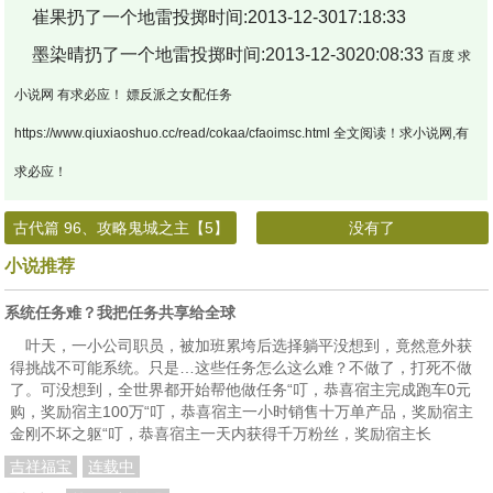
崔果扔了一个地雷投掷时间:2013-12-3017:18:33
墨染晴扔了一个地雷投掷时间:2013-12-3020:08:33
百度 求
小说网 有求必应！ 嫖反派之女配任务
https://www.qiuxiaoshuo.cc/read/cokaa/cfaoimsc.html 全文阅读！求小说网,有
求必应！
古代篇 96、攻略鬼城之主【5】
没有了
小说推荐
系统任务难？我把任务共享给全球
叶天，一小公司职员，被加班累垮后选择躺平没想到，竟然意外获
得挑战不可能系统。只是…这些任务怎么这么难？不做了，打死不做
了。可没想到，全世界都开始帮他做任务“叮，恭喜宿主完成跑车0元
购，奖励宿主100万“叮，恭喜宿主一小时销售十万单产品，奖励宿主
金刚不坏之躯“叮，恭喜宿主一天内获得千万粉丝，奖励宿主长
吉祥福宝
连载中