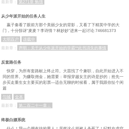
最新章：
第271章 勉强
从少年派开始的任务人生
嬴子秦看了眼前方那个美丽少女的背影，又看了下精英中学的大
门，十分惊讶“麦麦？李诗情？林妙妙”进来一起讨论:746681373
大明百户
连载中
最新章：
声明：关于从少年派开始的学霸**此书消失的事情
反套路任务
快穿，为所有套路献上终止符。大苗找了个兼职，自此开始进入不
同的世界。为赚取佣金，她需要：举报穿越女主的诗是抄的；抢先一
步买走重生女主要买的彩票—适合无聊的时候看，属于我跟你扯个闲
篇
匀城
全本
最新章：
第二百二十一章：
终极白嫖系统
什么！我一个拥有挂的男人！居然这么就被人杀死了！纪默在虚空