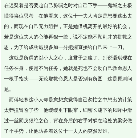
在迟疑着是否要趁自己势弱之时对自己下手——鬼城之主极
懂得换位思考，在他看来，这位十一夫人肯定是想要逃出去
的，而现在自己无力阻拦，正是她借机离开的最好的机会，
若是这位夫人的心能再狠一些，说不定能不顾刚才的搭救之
恩，为了给成功逃脱多加一分把握直接给自己来上一刀。
这就是所谓的以小人之心，度君子之腹了。别说语琪现在
任务在身，便是不为任务，她就是死也不会动自己救命恩人
一根手指头——无论那救命恩人是否别有所图，这是原则问
题。
而傅轻寒这小人却是愈想愈觉得自己匆忙之中想出的计策
太莽撞冒险了些，他缓缓垂下眼帘，细密长睫下的凤眸中滑
过一丝阴戾狠绝之色，背在身后的右手对躲在暗处的梁安做
了个手势，让他防备着这位十一夫人的突然发难。