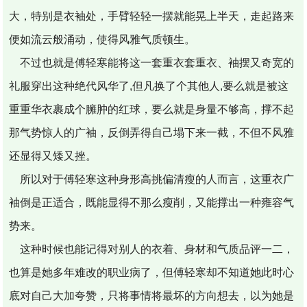
大，特别是衣袖处，手臂轻轻一摆就能晃上半天，走起路来
便如流云般涌动，使得风雅气质顿生。
不过也就是傅轻寒能将这一套重衣套重衣、袖摆又奇宽的
礼服穿出这种绝代风华了,但凡换了个其他人,要么就是被这
重重华衣裹成个臃肿的红球，要么就是身量不够高，撑不起
那气势惊人的广袖，反倒弄得自己塌下来一截，不但不风雅
还显得又矮又挫。
所以对于傅轻寒这种身形高挑偏清瘦的人而言，这重衣广
袖倒是正适合，既能显得不那么瘦削，又能撑出一种雍容气
势来。
这种时候也能记得对别人的衣着、身材和气质品评一二，
也算是她多年难改的职业病了，但傅轻寒却不知道她此时心
底对自己大加夸赞，只将事情将最坏的方向想去，以为她是