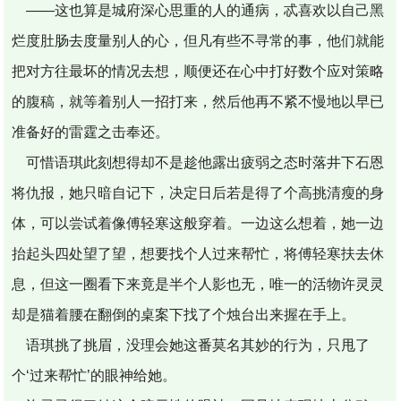
——这也算是城府深心思重的人的通病，忒喜欢以自己黑
烂度肚肠去度量别人的心，但凡有些不寻常的事，他们就能
把对方往最坏的情况去想，顺便还在心中打好数个应对策略
的腹稿，就等着别人一招打来，然后他再不紧不慢地以早已
准备好的雷霆之击奉还。
可惜语琪此刻想得却不是趁他露出疲弱之态时落井下石恩
将仇报，她只暗自记下，决定日后若是得了个高挑清瘦的身
体，可以尝试着像傅轻寒这般穿着。一边这么想着，她一边
抬起头四处望了望，想要找个人过来帮忙，将傅轻寒扶去休
息，但这一圈看下来竟是半个人影也无，唯一的活物许灵灵
却是猫着腰在翻倒的桌案下找了个烛台出来握在手上。
语琪挑了挑眉，没理会她这番莫名其妙的行为，只甩了
个‘过来帮忙’的眼神给她。