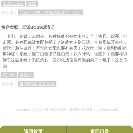
杳杳山河远
全本
最新章：
二百三十四：封爷他追妻忙（完）
快穿女配：反派BOSS虐渣记
名利、金钱，未婚夫、各种好处都被女主收走了！惨死、虐死、打
击死。各种死都被女配包揽了？逆袭女主刷三观，带着系统开外挂，
虐渣打脸斗白莲！万年的女配也要有春天！花六叶：咦？我刚泡到的
男神呢？系统：灌了口毒汤已经归天！花六叶怒：太阳的！我要控诉
卸了这破系统！系统悠长一笑幻化成俊美邪魅的男子：晚了！这是你
的
花六叶
连载中
最新章：
第2586章 是生是死
Copyright © 2014
求小说网免费小说阅读网
All Rights Reserved.
返回首页
返回目录